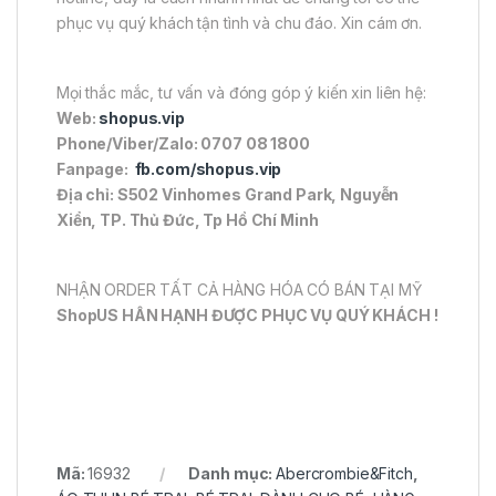
phục vụ quý khách tận tình và chu đáo. Xin cám ơn.
Mọi thắc mắc, tư vấn và đóng góp ý kiến xin liên hệ:
Web:
shopus.vip
Phone/Viber/Zalo: 0707 08 1800
Fanpage:
fb.com/shopus.vip
Địa chỉ: S502 Vinhomes Grand Park, Nguyễn
Xiển, TP. Thủ Đức, Tp Hồ Chí Minh
NHẬN ORDER TẤT CẢ HÀNG HÓA CÓ BÁN TẠI MỸ
ShopUS HÂN HẠNH ĐƯỢC PHỤC VỤ QUÝ KHÁCH !
Mã:
16932
Danh mục:
Abercrombie&Fitch
,