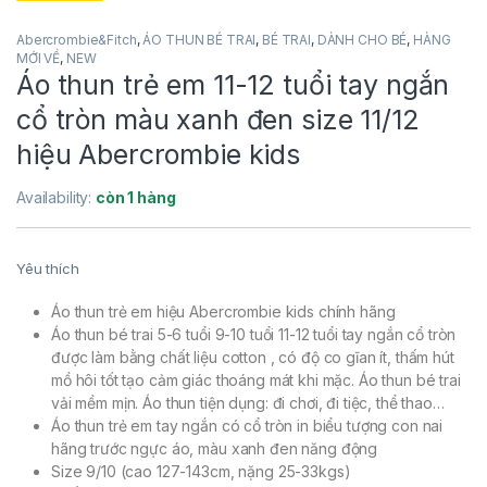
Abercrombie&Fitch
,
ÁO THUN BÉ TRAI
,
BÉ TRAI
,
DÀNH CHO BÉ
,
HÀNG
MỚI VỀ
,
NEW
Áo thun trẻ em 11-12 tuổi tay ngắn
cổ tròn màu xanh đen size 11/12
hiệu Abercrombie kids
Availability:
còn 1 hàng
Yêu thích
Áo thun trẻ em hiệu Abercrombie kids chính hãng
Áo thun bé trai 5-6 tuổi 9-10 tuổi 11-12 tuổi tay ngắn cổ tròn
được làm bằng chất liệu cotton , có độ co gĩan ít, thấm hút
mồ hôi tốt tạo cảm giác thoáng mát khi mặc. Áo thun bé trai
vải mềm mịn. Áo thun tiện dụng: đi chơi, đi tiệc, thể thao…
Áo thun trẻ em tay ngắn có cổ tròn in biểu tượng con nai
hãng trước ngực áo, màu xanh đen năng động
Size 9/10 (cao 127-143cm, nặng 25-33kgs)