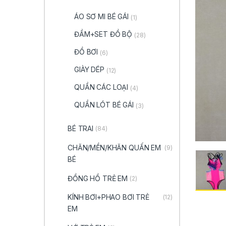
ÁO SƠ MI BÉ GÁI
(1)
ĐẦM+SET ĐỒ BỘ
(28)
ĐỒ BƠI
(6)
GIÀY DÉP
(12)
QUẦN CÁC LOẠI
(4)
QUẦN LÓT BÉ GÁI
(3)
BÉ TRAI
(84)
CHĂN/MỀN/KHĂN QUẤN EM
(9)
BÉ
ĐỒNG HỒ TRẺ EM
(2)
KÍNH BƠI+PHAO BƠI TRẺ
(12)
EM