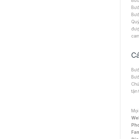
Bướ
Bướ
Bướ
Quý
đượ
cam
Cá
Bướ
Bướ
Chú
tận
Mọi
We
Pho
Fa