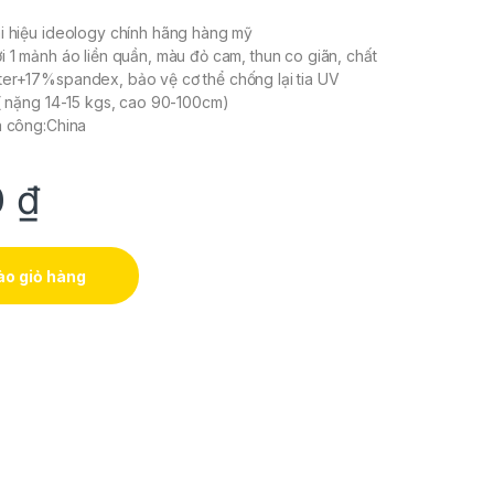
i hiệu ideology chính hãng hàng mỹ
i 1 mảnh áo liền quần, màu đỏ cam, thun co giãn, chất
ter+17%spandex, bảo vệ cơ thể chống lại tia UV
 ( nặng 14-15 kgs, cao 90-100cm)
a công:China
0
₫
o giỏ hàng