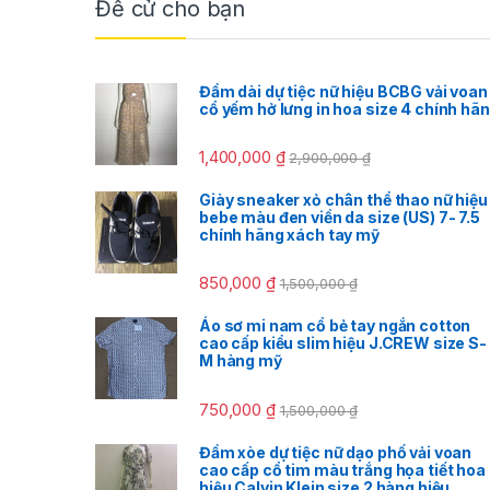
Đề cử cho bạn
Đầm dài dự tiệc nữ hiệu BCBG vải voan
cổ yếm hở lưng in hoa size 4 chính hã
1,400,000
₫
2,900,000
₫
Giày sneaker xỏ chân thể thao nữ hiệu
bebe màu đen viền da size (US) 7- 7.5
chính hãng xách tay mỹ
850,000
₫
1,500,000
₫
Áo sơ mi nam cổ bẻ tay ngắn cotton
cao cấp kiểu slim hiệu J.CREW size S-
M hàng mỹ
750,000
₫
1,500,000
₫
Đầm xòe dự tiệc nữ dạo phố vải voan
cao cấp cổ tim màu trắng họa tiết hoa
hiệu Calvin Klein size 2 hàng hiệu