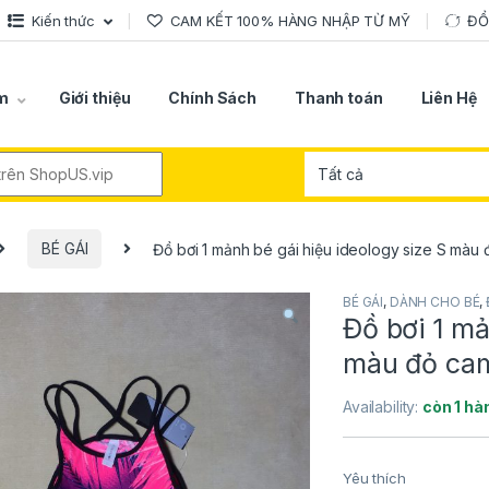
Kiến thức
CAM KẾT 100% HÀNG NHẬP TỪ MỸ
ĐỔ
m
Giới thiệu
Chính Sách
Thanh toán
Liên Hệ
r:
BÉ GÁI
Đồ bơi 1 mảnh bé gái hiệu ideology size S màu
BÉ GÁI
,
DÀNH CHO BÉ
,
Đồ bơi 1 mả
màu đỏ cam
Availability:
còn 1 hà
Yêu thích