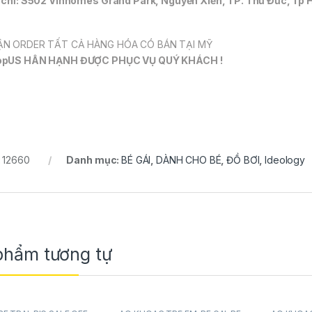
 chỉ: S502 Vinhomes Grand Park, Nguyễn Xiển, TP. Thủ Đức, Tp 
N ORDER TẤT CẢ HÀNG HÓA CÓ BÁN TẠI MỸ
opUS HÂN HẠNH ĐƯỢC PHỤC VỤ QUÝ KHÁCH !
:
12660
Danh mục:
BÉ GÁI
,
DÀNH CHO BÉ
,
ĐỒ BƠI
,
Ideology
phẩm tương tự