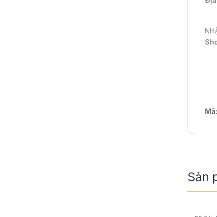
Địa
NHẬ
Sh
Mã
Sản 