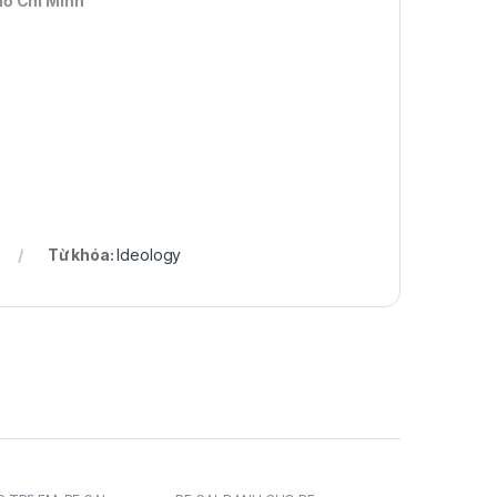
Hồ Chí Minh
Từ khóa:
Ideology