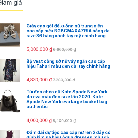
Giảm giá
Giày cao gót đế xuồng nữ trung niên
cao cấp hiệu BGBCMAXAZRIA bằng da
size 36 hàng xách tay mỹ chính hãng
5,000,000
₫
6,600,000
₫
Bộ vest công sở nữ váy ngắn cao cấp
hiệu Tahari màu đen dài tay chính hãng
4,830,000
₫
7,200,000
₫
Túi đeo chéo nữ Kate Spade New York
da eva màu đen size lớn 2020-Kate
Spade New York eva large bucket bag
authentic
4,000,000
₫
8,400,000
₫
Đầm dài dự tiệc cao cấp nữ ren 2 dây có
đính kim sa hiệu Aqua dresses màu đỏ