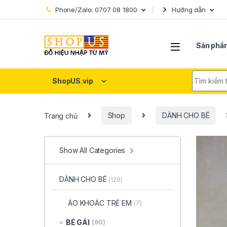
Skip to navigation
Skip to content
Phone/Zalo: 0707 08 1800
Hướng dẫn
Sản phẩ
Search fo
ShopUS.vip
Trang chủ
Shop
DÀNH CHO BÉ
Show All Categories
DÀNH CHO BÉ
(129)
ÁO KHOÁC TRẺ EM
(7)
BÉ GÁI
(90)