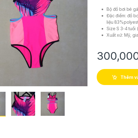
Bộ đồ bơi bé gá
Đặc điểm: đồ bơ
liệu 83%polyes
Size S 3-4 tuổi
Xuất xứ: Mỹ, gi
300,00
Thêm và