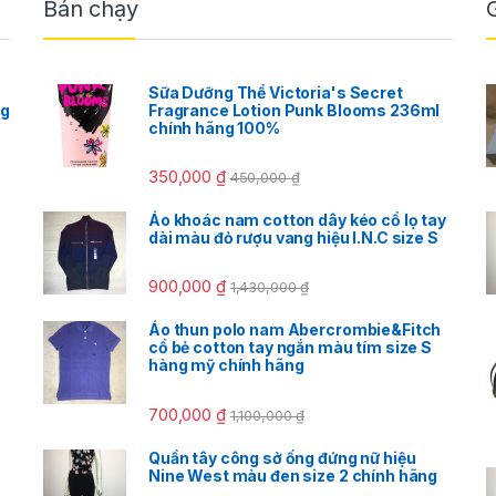
Bán chạy
Sữa Dưỡng Thể Victoria's Secret
ng
Fragrance Lotion Punk Blooms 236ml
chính hãng 100%
350,000
₫
450,000
₫
Áo khoác nam cotton dây kéo cổ lọ tay
dài màu đỏ rượu vang hiệu I.N.C size S
900,000
₫
1,430,000
₫
Áo thun polo nam Abercrombie&Fitch
cổ bẻ cotton tay ngắn màu tím size S
hàng mỹ chính hãng
700,000
₫
1,100,000
₫
Quần tây công sở ống đứng nữ hiệu
Nine West màu đen size 2 chính hãng