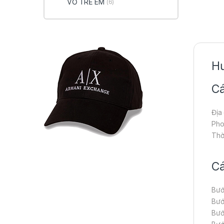
VỚ TRẺ EM
(6)
Hư
Cá
Địa
Pho
Thờ
Cá
Bướ
Bướ
Bướ