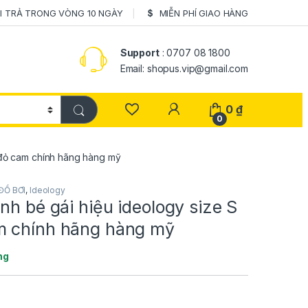
I TRẢ TRONG VÒNG 10 NGÀY
MIỄN PHÍ GIAO HÀNG
Support
: 0707 08 1800
Email: shopus.vip@gmail.com
0
₫
0
 đỏ cam chính hãng hàng mỹ
ĐỒ BƠI
,
Ideology
nh bé gái hiệu ideology size S
 chính hãng hàng mỹ
ng