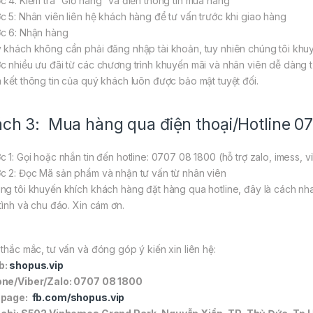
c 4: Kiểm tra “Giỏ hàng” và điền thông tin mua hàng
c 5: Nhân viên liên hệ khách hàng để tư vấn trước khi giao hàng
c 6: Nhận hàng
 khách không cần phải đăng nhập tài khoản, tuy nhiên chúng tôi khuy
c nhiều ưu đãi từ các chương trình khuyến mãi và nhân viên dễ dàng tư
 kết thông tin của quý khách luôn được bảo mật tuyệt đối.
ch 3: Mua hàng qua điện thoại/Hotline 0
c 1: Gọi hoặc nhắn tin đến hotline: 0707 08 1800 (hỗ trợ zalo, imess, v
c 2: Đọc Mã sản phẩm và nhận tư vấn từ nhân viên
ng tôi khuyến khích khách hàng đặt hàng qua hotline, đây là cách nh
 tình và chu đáo. Xin cám ơn.
 thắc mắc, tư vấn và đóng góp ý kiến xin liên hệ:
b:
shopus.vip
ne/Viber/Zalo: 0707 08 1800
npage:
fb.com/shopus.vip