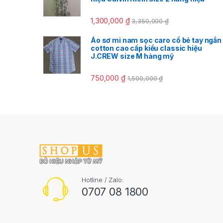
1,300,000
₫
3,350,000
₫
Áo sơ mi nam sọc caro cổ bẻ tay ngắn
cotton cao cấp kiểu classic hiệu
J.CREW size M hàng mỹ
750,000
₫
1,500,000
₫
Hotline / Zalo:
0707 08 1800