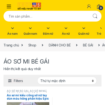
Skip to navigation
Skip to content
0
Tìm kiếm:
Áo nam
Quần nam
Đầm nữ
Áo nữ
Quần nữ
Trẻ e
Trang chủ
Shop
DÀNH CHO BÉ
BÉ GÁI
Á
ÁO SƠ MI BÉ GÁI
Hiển thị kết quả duy nhất
Filters
ÁO SƠ MI BÉ GÁI
,
ÁO SƠ MI NỮ
,
BÉ GÁI
,
DÀNH CHO BÉ
,
Epic
Áo sơ mi kiểu công sở nữ tay
threads
,
HÀNG MỚI VỀ
dún màu hồng phấn hiệu Epic
threads size XL