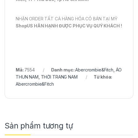
NHẬN ORDER TẤT CẢ HÀNG HÓA CÓ BÁN TẠI MỸ
ShopUS HÂN HẠNH ĐƯỢC PHỤC VỤ QUÝ KHÁCH !
Mã:
7554
Danh mục:
Abercrombie&Fitch
,
ÁO
THUN NAM
,
THỜI TRANG NAM
Từ khóa:
Abercrombie&Fitch
Sản phẩm tương tự