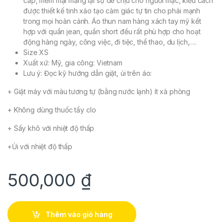
cấp, mềm mại mang lại sự dễ chịu cho người mặc, kiểu cách
được thiết kế tinh xảo tạo cảm giác tự tin cho phái mạnh
trong mọi hoàn cảnh. Áo thun nam hàng xách tay mỹ kết
hợp với quần jean, quần short đều rất phù hợp cho hoạt
động hàng ngày, công việc, đi tiệc, thể thao, du lịch,….
Size XS
Xuất xứ: Mỹ, gia công: Vietnam
Lưu ý: Đọc kỹ hướng dẫn giặt, ủi trên áo:
+ Giặt máy với màu tương tự (bằng nước lạnh) ít xà phòng
+ Không dùng thuốc tẩy clo
+ Sấy khô với nhiệt độ thấp
+Ủi với nhiệt độ thấp
500,000
₫
Thêm vào giỏ hàng