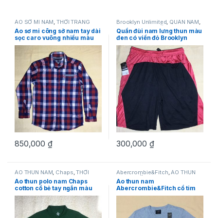
ÁO SƠ MI NAM
,
THỜI TRANG
Brooklyn Unlimited
,
QUẦN NAM
,
NAM
,
Tommy Hilfiger
SHORT NAM
,
THỜI TRANG NAM
Áo sơ mi công sở nam tay dài
Quần đùi nam lưng thun màu
sọc caro vuông nhiều màu
đen có viền đỏ Brooklyn
Tommy Hilfiger size L
Unlimited size M
850,000
₫
300,000
₫
ÁO THUN NAM
,
Chaps
,
THỜI
Abercrombie&Fitch
,
ÁO THUN
TRANG NAM
NAM
,
THỜI TRANG NAM
Áo thun polo nam Chaps
Áo thun nam
cotton cổ bẻ tay ngắn màu
Abercrombie&Fitch cổ tim
xanh nước biển size L
cotton tay ngắn màu xám
size S hàng mỹ chính hãng