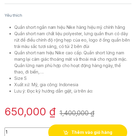
Yêu thích
Quần short ngắn nam hiệu Nike hàng hiệu mỹ chính hãng
Quần short nam chất liệu polyester, lưng quần thun có dây
rút để điều chỉnh độ rộng hẹp của eo, logo ở ống quần bên
trái màu sắc tươi sáng, có túi 2 bên đùi
Quần short nam hiệu Nike cao cấp. Quần short lửng nam
mang lại cảm giác thoáng mát và thoải mái cho người mặc.
Quần lửng nam phù hợp cho hoạt động hàng ngày, thể
thao, đi biển,….
Size S
Xuất xứ: Mỹ, gia công: Indonesia
Lưu ý: Đọc kỹ hướng dẫn giặt, ủi trên áo:
650,000
₫
1,400,000
₫
Quần short thể thao nam Nike màu cam orange pulse dây rút l
Thêm vào giỏ hàng