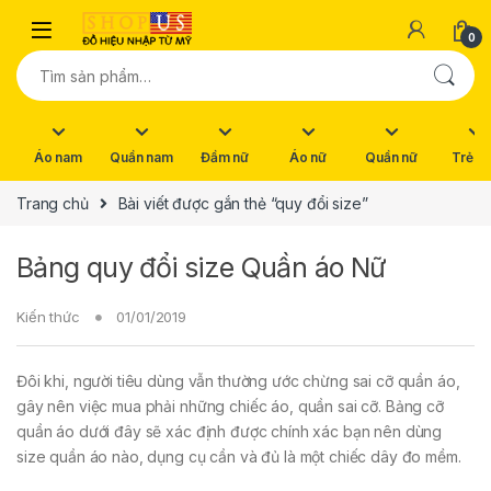
Skip to navigation
Skip to content
0
Tìm kiếm:
Áo nam
Quần nam
Đầm nữ
Áo nữ
Quần nữ
Trẻ e
Trang chủ
Bài viết được gắn thẻ “quy đổi size”
Bảng quy đổi size Quần áo Nữ
Kiến thức
01/01/2019
Đôi khi, người tiêu dùng vẫn thường ước chừng sai cỡ quần áo,
gây nên việc mua phải những chiếc áo, quần sai cỡ. Bảng cỡ
quần áo dưới đây sẽ xác định được chính xác bạn nên dùng
size quần áo nào, dụng cụ cần và đủ là một chiếc dây đo mềm.