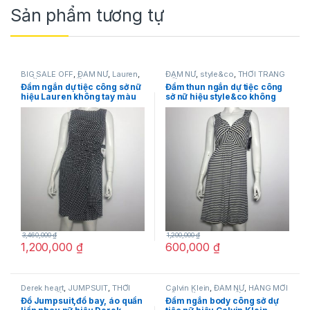
Sản phẩm tương tự
BIG SALE OFF
,
ĐẦM NỮ
,
Lauren
,
ĐẦM NỮ
,
style&co
,
THỜI TRANG
THỜI TRANG NỮ
NỮ
Đầm ngắn dự tiệc công sở nữ
Đầm thun ngắn dự tiệc công
hiệu Lauren không tay màu
sở nữ hiệu style&co không
đen họa tiết ô vuông trắng
tay sọc ngang trắng đen size
size 4P chính hãng
PS chính hãng
3,460,000
₫
1,200,000
₫
1,200,000
₫
600,000
₫
Derek heart
,
JUMPSUIT
,
THỜI
Calvin Klein
,
ĐẦM NỮ
,
HÀNG MỚI
TRANG NỮ
VỀ
,
THỜI TRANG NỮ
Đồ Jumpsuit,đồ bay, áo quần
Đầm ngắn body công sở dự