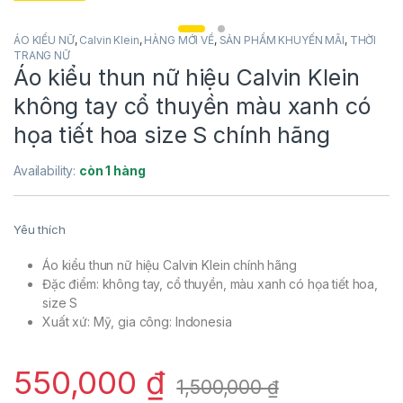
ÁO KIỂU NỮ
,
Calvin Klein
,
HÀNG MỚI VỀ
,
SẢN PHẨM KHUYẾN MÃI
,
THỜI
TRANG NỮ
Áo kiểu thun nữ hiệu Calvin Klein
không tay cổ thuyền màu xanh có
họa tiết hoa size S chính hãng
Availability:
còn 1 hàng
Yêu thích
Áo kiểu thun nữ hiệu Calvin Klein chính hãng
Đặc điểm: không tay, cổ thuyền, màu xanh có họa tiết hoa,
size S
Xuất xứ: Mỹ, gia công: Indonesia
550,000
₫
1,500,000
₫