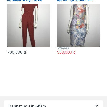
liền nhau nữ hiệu Derek
tiệc nữ hiệu Calvin Klein
heart tay ngắn có nơ màu
không tay màu xám họa tiết
nâu đỏ size S chính hãng
hoa nhiều màu size 6 chính
hãng
2,000,000
₫
700,000
₫
950,000
₫
Danh mục sản phẩm