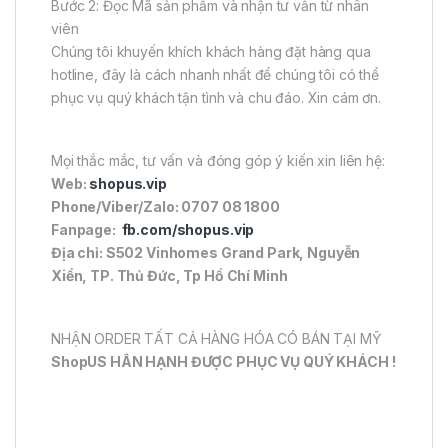
Bước 2: Đọc Mã sản phẩm và nhận tư vấn từ nhân
viên
Chúng tôi khuyến khích khách hàng đặt hàng qua
hotline, đây là cách nhanh nhất để chúng tôi có thể
phục vụ quý khách tận tình và chu đáo. Xin cám ơn.
Mọi thắc mắc, tư vấn và đóng góp ý kiến xin liên hệ:
Web:
shopus.vip
Phone/Viber/Zalo: 0707 08 1800
Fanpage:
fb.com/shopus.vip
Địa chỉ: S502 Vinhomes Grand Park, Nguyễn
Xiển, TP. Thủ Đức, Tp Hồ Chí Minh
NHẬN ORDER TẤT CẢ HÀNG HÓA CÓ BÁN TẠI MỸ
ShopUS HÂN HẠNH ĐƯỢC PHỤC VỤ QUÝ KHÁCH !