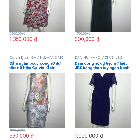
3,600,000
₫
1,500,000
₫
1,350,000
₫
900,000
₫
Calvin Klein
,
ĐẦM NỮ
,
HÀNG MỚI
ĐẦM NỮ
,
HÀNG MỚI VỀ
,
JBS
,
VỀ
,
THỜI TRANG NỮ
THỜI TRANG NỮ
Đầm ngắn body công sở dự
Đầm công sở dự tiệc nữ hiệu
tiệc nữ hiệu Calvin Klein
JBS bằng thun tay ngắn bánh
không tay màu xám họa tiết
bèo màu xanh viền cườm ở
hoa nhiều màu size 6 chính
tay áo size S chính hãng
hãng
2,000,000
₫
950,000
₫
1,000,000
₫