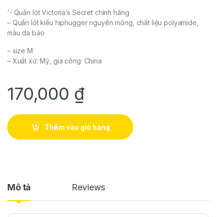
‘- Quần lót Victoria’s Secret chính hãng
– Quần lót kiểu hiphugger nguyên mông, chất liệu polyamide,
màu da báo
– size M
– Xuất xứ: Mỹ, gia công: China
170,000
₫
Thêm vào giỏ hàng
Mô tả
Reviews