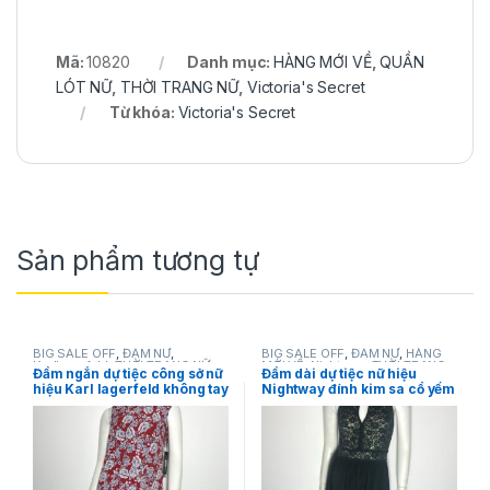
Mã:
10820
Danh mục:
HÀNG MỚI VỀ
,
QUẦN
LÓT NỮ
,
THỜI TRANG NỮ
,
Victoria's Secret
Từ khóa:
Victoria's Secret
Sản phẩm tương tự
BIG SALE OFF
,
ĐẦM NỮ
,
BIG SALE OFF
,
ĐẦM NỮ
,
HÀNG
Karllagerfeld
,
THỜI TRANG NỮ
MỚI VỀ
,
Nightway
,
THỜI TRANG
Đầm ngắn dự tiệc công sở nữ
Đầm dài dự tiệc nữ hiệu
NỮ
hiệu Karl lagerfeld không tay
Nightway đính kim sa cổ yếm
màu đỏ họa tiết hoa size 2
không tay khoét ngực màu
chính hãng
xanh size 8P chính hãng