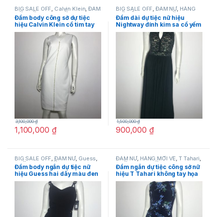
BIG SALE OFF
,
Calvin Klein
,
ĐẦM
BIG SALE OFF
,
ĐẦM NỮ
,
HÀNG
NỮ
,
THỜI TRANG NỮ
MỚI VỀ
,
Nightway
,
THỜI TRANG
Đầm body công sở dự tiệc
Đầm dài dự tiệc nữ hiệu
NỮ
hiệu Calvin Klein cổ tim tay
Nightway đính kim sa cổ yếm
ngắn màu trắng size 2 chính
không tay khoét ngực màu
hãng
xanh size 8P chính hãng
3,100,000
₫
1,500,000
₫
1,100,000
₫
900,000
₫
BIG SALE OFF
,
ĐẦM NỮ
,
Guess
,
ĐẦM NỮ
,
HÀNG MỚI VỀ
,
T Tahari
,
THỜI TRANG NỮ
THỜI TRANG NỮ
Đầm body ngắn dự tiệc nữ
Đầm ngắn dự tiệc công sở nữ
hiệu Guess hai dây màu đen
hiệu T Tahari không tay họa
size 4 chính hãng
tiết hoa màu xanh size 2,4,6
chính hãng