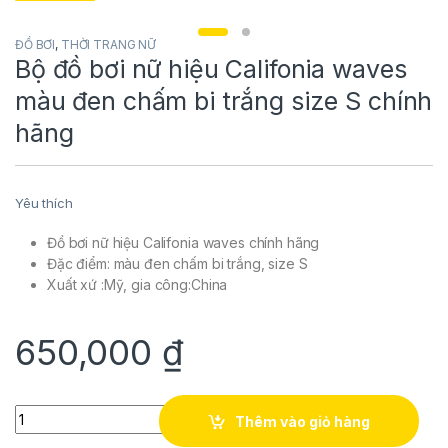
ĐỒ BƠI
,
THỜI TRANG NỮ
Bộ đồ bơi nữ hiệu Califonia waves
màu đen chấm bi trắng size S chính
hãng
Yêu thích
Đồ bơi nữ hiệu Califonia waves chính hãng
Đặc điểm: màu đen chấm bi trắng, size S
Xuất xứ :Mỹ, gia công:China
650,000
₫
Bộ đồ bơi nữ hiệu Califonia waves màu đen chấm bi trắng size 
Thêm vào giỏ hàng