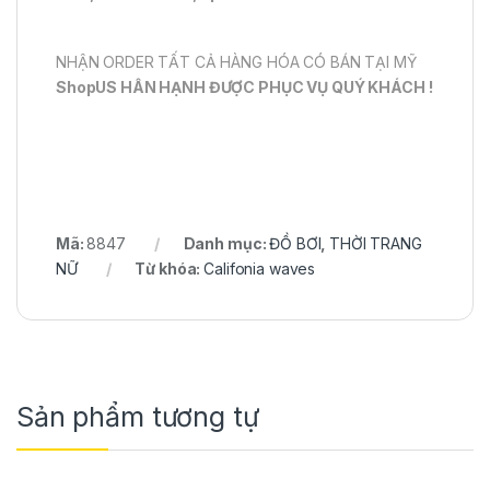
NHẬN ORDER TẤT CẢ HÀNG HÓA CÓ BÁN TẠI MỸ
ShopUS HÂN HẠNH ĐƯỢC PHỤC VỤ QUÝ KHÁCH !
Mã:
8847
Danh mục:
ĐỒ BƠI
,
THỜI TRANG
NỮ
Từ khóa:
Califonia waves
Sản phẩm tương tự