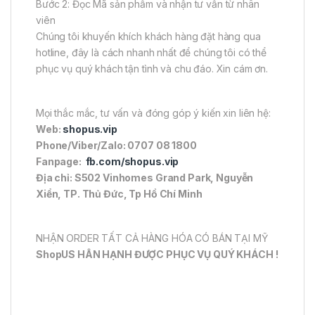
Bước 2: Đọc Mã sản phẩm và nhận tư vấn từ nhân
viên
Chúng tôi khuyến khích khách hàng đặt hàng qua
hotline, đây là cách nhanh nhất để chúng tôi có thể
phục vụ quý khách tận tình và chu đáo. Xin cám ơn.
Mọi thắc mắc, tư vấn và đóng góp ý kiến xin liên hệ:
Web:
shopus.vip
Phone/Viber/Zalo: 0707 08 1800
Fanpage:
fb.com/shopus.vip
Địa chỉ: S502 Vinhomes Grand Park, Nguyễn
Xiển, TP. Thủ Đức, Tp Hồ Chí Minh
NHẬN ORDER TẤT CẢ HÀNG HÓA CÓ BÁN TẠI MỸ
ShopUS HÂN HẠNH ĐƯỢC PHỤC VỤ QUÝ KHÁCH !