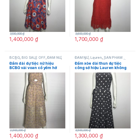
3,100,000
₫
3,600,000
₫
1,400,000
₫
1,700,000
₫
BCBG
,
BIG SALE OFF
,
ĐẦM NỮ
,
ĐẦM NỮ
,
Lauren
,
SẢN PHẨM
THỜI TRANG NỮ
KHUYẾN MÃI
,
THỜI TRANG NỮ
Đầm dài dự tiệc nữ hiệu
Đầm xòe dài thun dự tiệc
BCBG vải voan cổ yếm hở
công sở hiệu Lauren không
lưng in hoa size 4 chính
tay màu xám chấm bi trắng
hãng
thắt nơ eo size 4 chính hãng
2,900,000
₫
3,500,000
₫
1,400,000
₫
1,300,000
₫