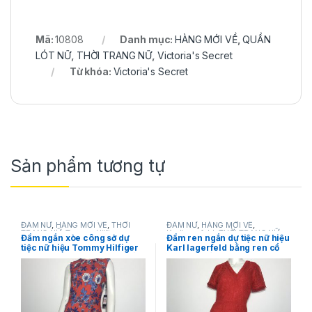
Mã:
10808
Danh mục:
HÀNG MỚI VỀ
,
QUẦN
LÓT NỮ
,
THỜI TRANG NỮ
,
Victoria's Secret
Từ khóa:
Victoria's Secret
Sản phẩm tương tự
ĐẦM NỮ
,
HÀNG MỚI VỀ
,
THỜI
ĐẦM NỮ
,
HÀNG MỚI VỀ
,
TRANG NỮ
,
Tommy Hilfiger
Karllagerfeld
,
THỜI TRANG NỮ
Đầm ngắn xòe công sở dự
Đầm ren ngắn dự tiệc nữ hiệu
tiệc nữ hiệu Tommy Hilfiger
Karl lagerfeld bằng ren cổ
không tay màu cam họa tiết
tim tay ngắn màu đỏ size 2
hoa lá size 2 chính hãng
chính hãng