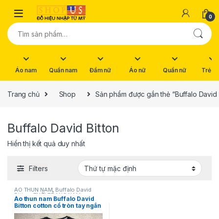
Skip to navigation
Skip to content
0
Tìm kiếm:
Áo nam
Quần nam
Đầm nữ
Áo nữ
Quần nữ
Trẻ e
Trang chủ
Shop
Sản phẩm được gắn thẻ “Buffalo David 
Buffalo David Bitton
Hiển thị kết quả duy nhất
Filters
ÁO THUN NAM
,
Buffalo David
Bitton
,
THỜI TRANG NAM
Áo thun nam Buffalo David
Bitton cotton cổ tròn tay ngắn
màu đen size S chính hãng