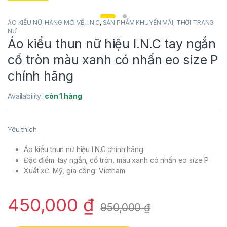
ÁO KIỂU NỮ
,
HÀNG MỚI VỀ
,
I.N.C
,
SẢN PHẨM KHUYẾN MÃI
,
THỜI TRANG
NỮ
Áo kiểu thun nữ hiệu I.N.C tay ngắn
cổ tròn màu xanh có nhấn eo size P
chính hãng
Availability:
còn 1 hàng
Yêu thích
Áo kiểu thun nữ hiệu I.N.C chính hãng
Đặc điểm: tay ngắn, cổ tròn, màu xanh có nhấn eo size P
Xuất xứ: Mỹ, gia công: Vietnam
450,000
₫
950,000
₫