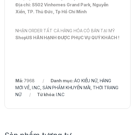
Địa chỉ: S502 Vinhomes Grand Park, Nguyễn
Xiển, TP. Thủ Đức, Tp Hồ Chí Minh
NHẬN ORDER TẤT CẢ HÀNG HÓA CÓ BÁN TẠI MỸ
ShopUS HÂN HẠNH ĐƯỢC PHỤC VỤ QUÝ KHÁCH !
Mã:
7968
Danh mục:
ÁO KIỂU NỮ
,
HÀNG
MỚI VỀ
,
I.N.C
,
SẢN PHẨM KHUYẾN MÃI
,
THỜI TRANG
NỮ
Từ khóa:
I.N.C