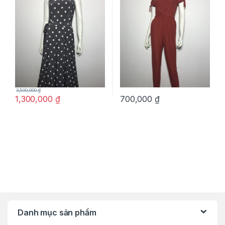
thắt nơ eo size 4 chính hãng
nâu đỏ size S chính hãng
3,500,000
₫
1,300,000
₫
700,000
₫
Danh mục sản phẩm