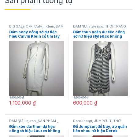
Sản phẩm tương tự
BIG SALE OFF
,
Calvin Klein
,
ĐẦM
ĐẦM NỮ
,
style&co
,
THỜI TRANG
NỮ
,
THỜI TRANG NỮ
NỮ
Đầm body công sở dự tiệc
Đầm thun ngắn dự tiệc công
hiệu Calvin Klein cổ tim tay
sở nữ hiệu style&co không
ngắn màu trắng size 2 chính
tay sọc ngang trắng đen size
hãng
PS chính hãng
3,100,000
₫
1,200,000
₫
1,100,000
₫
600,000
₫
ĐẦM NỮ
,
Lauren
,
SẢN PHẨM
Derek heart
,
JUMPSUIT
,
THỜI
KHUYẾN MÃI
,
THỜI TRANG NỮ
TRANG NỮ
Đầm xòe dài thun dự tiệc
Đồ Jumpsuit,đồ bay, áo quần
công sở hiệu Lauren không
liền nhau nữ hiệu Derek
tay màu xám chấm bi trắng
heart tay ngắn có nơ màu