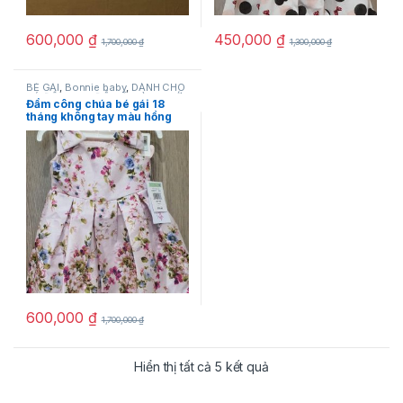
600,000
₫
450,000
₫
1,700,000
₫
1,300,000
₫
BÉ GÁI
,
Bonnie baby
,
DÀNH CHO
BÉ
,
ĐẦM+SET ĐỒ BỘ
,
HÀNG MỚI
Đầm công chúa bé gái 18
VỀ
,
NEW
,
SẢN PHẨM KHUYẾN
tháng không tay màu hồng
MÃI
size 18M hiệu Bonnie baby
chính hãng hàng hiệu mỹ
600,000
₫
1,700,000
₫
Hiển thị tất cả 5 kết quả