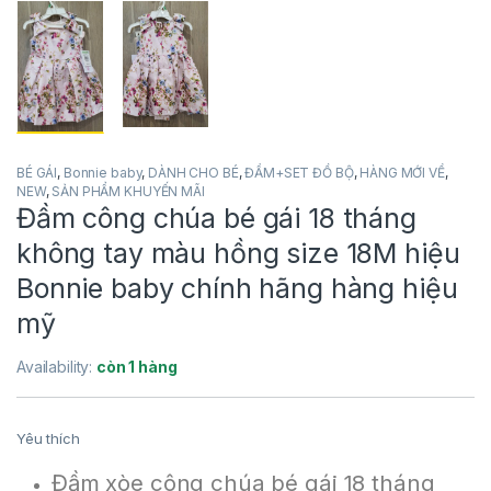
BÉ GÁI
,
Bonnie baby
,
DÀNH CHO BÉ
,
ĐẦM+SET ĐỒ BỘ
,
HÀNG MỚI VỀ
,
NEW
,
SẢN PHẨM KHUYẾN MÃI
Đầm công chúa bé gái 18 tháng
không tay màu hồng size 18M hiệu
Bonnie baby chính hãng hàng hiệu
mỹ
Availability:
còn 1 hàng
Yêu thích
Đầm xòe công chúa bé gái 18 tháng