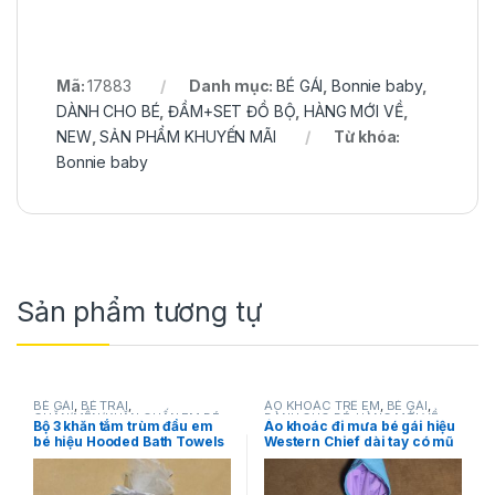
Mã:
17883
Danh mục:
BÉ GÁI
,
Bonnie baby
,
DÀNH CHO BÉ
,
ĐẦM+SET ĐỒ BỘ
,
HÀNG MỚI VỀ
,
NEW
,
SẢN PHẨM KHUYẾN MÃI
Từ khóa:
Bonnie baby
Sản phẩm tương tự
BÉ GÁI
,
BÉ TRAI
,
ÁO KHOÁC TRẺ EM
,
BÉ GÁI
,
CHĂN/MỀN/KHĂN QUẤN EM BÉ
,
DÀNH CHO BÉ
,
HÀNG MỚI VỀ
,
Bộ 3 khăn tắm trùm đầu em
Áo khoác đi mưa bé gái hiệu
DÀNH CHO BÉ
,
HÀNG MỚI VỀ
,
Western chief
bé hiệu Hooded Bath Towels
Western Chief dài tay có mũ
Hooded bath towels
hàng xách tay mỹ
in hình Disney size 3T,4T
chính hãng hàng hiệu mỹ