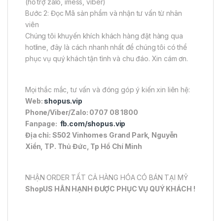
(hỗ trợ zalo, imess, viber)
Bước 2: Đọc Mã sản phẩm và nhận tư vấn từ nhân
viên
Chúng tôi khuyến khích khách hàng đặt hàng qua
hotline, đây là cách nhanh nhất để chúng tôi có thể
phục vụ quý khách tận tình và chu đáo. Xin cám ơn.
Mọi thắc mắc, tư vấn và đóng góp ý kiến xin liên hệ:
Web:
shopus.vip
Phone/Viber/Zalo: 0707 08 1800
Fanpage:
fb.com/shopus.vip
Địa chỉ: S502 Vinhomes Grand Park, Nguyễn
Xiển, TP. Thủ Đức, Tp Hồ Chí Minh
NHẬN ORDER TẤT CẢ HÀNG HÓA CÓ BÁN TẠI MỸ
ShopUS HÂN HẠNH ĐƯỢC PHỤC VỤ QUÝ KHÁCH !