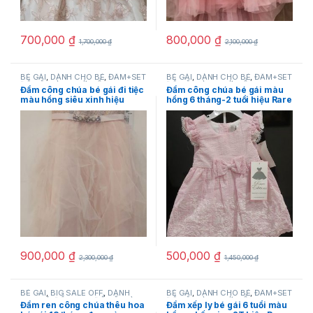
700,000
₫
800,000
₫
1,700,000
₫
2,100,000
₫
BÉ GÁI
,
DÀNH CHO BÉ
,
ĐẦM+SET
BÉ GÁI
,
DÀNH CHO BÉ
,
ĐẦM+SET
ĐỒ BỘ
,
HÀNG MỚI VỀ
,
NEW
,
Rare
ĐỒ BỘ
,
HÀNG MỚI VỀ
,
NEW
,
Rare
Đầm công chúa bé gái đi tiệc
Đầm công chúa bé gái màu
editions
editions
,
SẢN PHẨM KHUYẾN
màu hồng siêu xinh hiệu
hồng 6 tháng-2 tuổi hiệu Rare
MÃI
Rare Editions size 6 hàng
Editions hàng xách tay mỹ
hiệu mỹ
900,000
₫
500,000
₫
2,300,000
₫
1,450,000
₫
BÉ GÁI
,
BIG SALE OFF
,
DÀNH
BÉ GÁI
,
DÀNH CHO BÉ
,
ĐẦM+SET
CHO BÉ
,
ĐẦM+SET ĐỒ BỘ
,
HÀNG
ĐỒ BỘ
,
HÀNG MỚI VỀ
,
NEW
,
Rare
Đầm ren công chúa thêu hoa
Đầm xếp ly bé gái 6 tuổi màu
MỚI VỀ
,
NEW
,
Rare editions
editions
,
SẢN PHẨM KHUYẾN