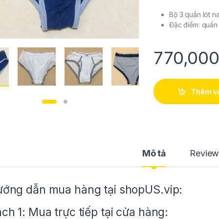
Bộ 3 quần lót n
Đặc điểm: quần
770,00
Thêm và
Mô tả
Review
ớng dẫn mua hàng tại shopUS.vip:
ch 1: Mua trực tiếp tại cửa hàng: