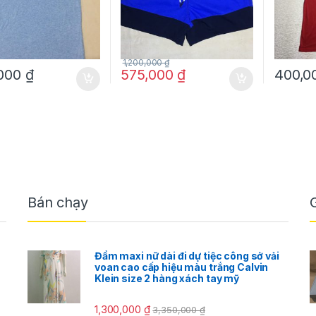
1,200,000
₫
,000
₫
575,000
₫
400,0
Bán chạy
Đầm maxi nữ dài đi dự tiệc công sở vải
voan cao cấp hiệu màu trắng Calvin
Klein size 2 hàng xách tay mỹ
1,300,000
₫
3,350,000
₫