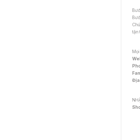
Bướ
Bướ
Chú
tận
Mọi
We
Pho
Fa
Địa
NHẬ
Sh