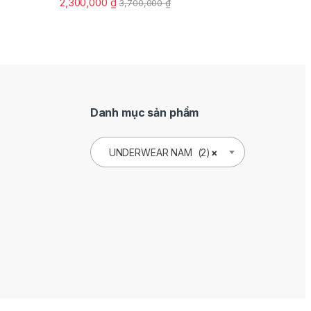
2,300,000
₫
3,700,000
₫
Danh mục sản phẩm
UNDERWEAR NAM (2)
×