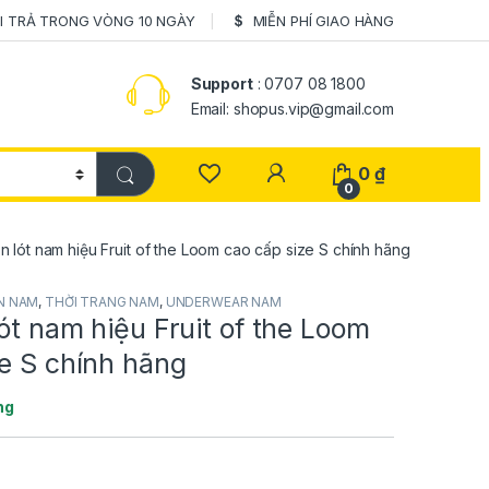
I TRẢ TRONG VÒNG 10 NGÀY
MIỄN PHÍ GIAO HÀNG
Support
: 0707 08 1800
Email: shopus.vip@gmail.com
0
₫
0
n lót nam hiệu Fruit of the Loom cao cấp size S chính hãng
N NAM
,
THỜI TRANG NAM
,
UNDERWEAR NAM
ót nam hiệu Fruit of the Loom
e S chính hãng
ng