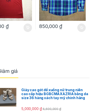
00
₫
850,000
₫
Giảm giá
Giày cao gót đế xuồng nữ trung niên
cao cấp hiệu BGBCMAXAZRIA bằng da
size 36 hàng xách tay mỹ chính hãng
5,000,000
₫
6,600,000
₫