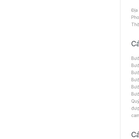
Địa
Pho
Thờ
Cá
Bướ
Bướ
Bướ
Bướ
Bướ
Bướ
Quý
đượ
cam
Cá