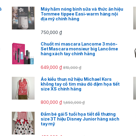
ẻ
Máy hâm nóng bình sữa và thức ăn hiệu
Tommee tippee Easi-warm hàng nội
địa mỹ chính hãng
750,000
₫
Chuốt mi mascara Lancome 3 món-
i
Set Mascara monsieur big Lancôme
h
hàng xách tay chính hãng
649,000
₫
810,000
₫
Áo kiểu thun nữ hiệu Michael Kors
không tay cổ tim màu đỏ đậm họa tiết
size XS chính hãng
800,000
₫
1,650,000
₫
Đầm bé gái 5 tuổi họa tiết dễ thương
size 3T hiệu Disney Junior hàng xách
tay mỹ