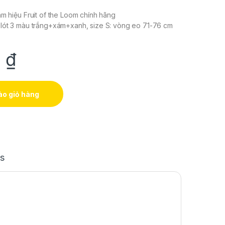
am hiệu Fruit of the Loom chính hãng
 lót 3 màu trắng+xám+xanh, size S: vòng eo 71-76 cm
0
₫
o giỏ hàng
s