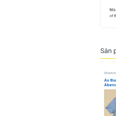
Mã
of 
Sản 
Abercro
NAM
,
T
Áo th
Aberc
cotto
size S