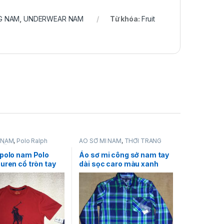
G NAM
,
UNDERWEAR NAM
Từ khóa:
Fruit
 NAM
,
Polo Ralph
ÁO SƠ MI NAM
,
THỜI TRANG
HỜI TRANG NAM
NAM
,
Tommy Hilfiger
 polo nam Polo
Áo sơ mi công sở nam tay
uren cổ tròn tay
dài sọc caro màu xanh
 đỏ size L chính
Tommy Hilfiger size L
ng mỹ