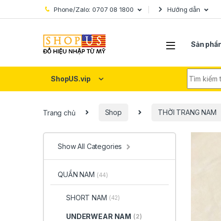
Skip to navigation
Skip to content
Phone/Zalo: 0707 08 1800
Hướng dẫn
Sản phẩ
Search fo
ShopUS.vip
Trang chủ
Shop
THỜI TRANG NAM
Show All Categories
QUẦN NAM
(44)
SHORT NAM
(42)
UNDERWEAR NAM
(2)