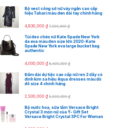
Bộ vest công sở nữ váy ngắn cao cấp
hiệu Tahari màu đen dài tay chính hãng
4,830,000
₫
7,200,000
₫
Túi đeo chéo nữ Kate Spade New York
da eva màu đen size lớn 2020-Kate
Spade New York eva large bucket bag
authentic
4,000,000
₫
8,400,000
₫
Đầm dài dự tiệc cao cấp nữ ren 2 dây có
đính kim sa hiệu Aqua dresses màu đỏ
đô size 4 chính hãng
2,500,000
₫
5,500,000
₫
Bộ nước hoa, sữa tắm Versace Bright
Crystal 3 món nữ của Ý- Gift Set
Versace Bright Crystal 3PC For Woman