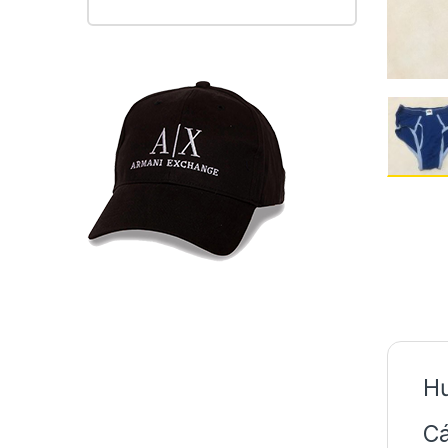
Hư
Cá