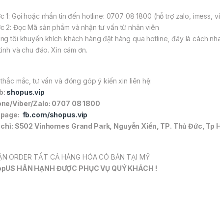
c 1: Gọi hoặc nhắn tin đến hotline: 0707 08 1800 (hỗ trợ zalo, imess, v
c 2: Đọc Mã sản phẩm và nhận tư vấn từ nhân viên
ng tôi khuyến khích khách hàng đặt hàng qua hotline, đây là cách nh
 tình và chu đáo. Xin cám ơn.
 thắc mắc, tư vấn và đóng góp ý kiến xin liên hệ:
b:
shopus.vip
ne/Viber/Zalo: 0707 08 1800
npage:
fb.com/shopus.vip
 chỉ: S502 Vinhomes Grand Park, Nguyễn Xiển, TP. Thủ Đức, Tp 
N ORDER TẤT CẢ HÀNG HÓA CÓ BÁN TẠI MỸ
opUS HÂN HẠNH ĐƯỢC PHỤC VỤ QUÝ KHÁCH !