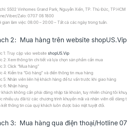
 chỉ: S502 Vinhomes Grand Park, Nguyễn Xiển, TP. Thủ Đức, TP.HCM
ne/Viber/Zalo: 0707 08 1800
i gian làm việc: 08:00 – 20:00 – Tất cả các ngày trong tuần.
ch 2: Mua hàng trên website
shopUS.Vip
c 1: Truy cập vào website
shopUS.Vip
c 2: Xem thông tin chi tiết và lựa chọn sản phẩm cần mua
c 3: Click “Mua hàng”
c 4: Kiểm tra “Giỏ hàng” và điền thông tin mua hàng
c 5: Nhân viên liên hệ khách hàng để tư vấn trước khi giao hàng
c 6: Nhận hàng
 khách không cần phải đăng nhập tài khoản, tuy nhiên chúng tôi khuy
c nhiều ưu đãi từ các chương trình khuyến mãi và nhân viên dễ dàng tư
 kết thông tin của quý khách luôn được bảo mật tuyệt đối.
ch 3: Mua hàng qua điện thoại/Hotline 0