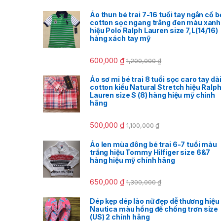
Áo thun bé trai 7-16 tuổi tay ngắn cổ b
cotton sọc ngang trắng đen màu xanh
hiệu Polo Ralph Lauren size 7,L(14/16)
hàng xách tay mỹ
600,000
₫
1,200,000
₫
Áo sơ mi bé trai 8 tuổi sọc caro tay dà
cotton kiểu Natural Stretch hiệu Ralp
Lauren size S (8) hàng hiệu mỹ chính
hãng
500,000
₫
1,100,000
₫
Áo len mùa đông bé trai 6-7 tuổi màu
trắng hiệu Tommy Hilfiger size 6&7
hàng hiệu mỹ chính hãng
650,000
₫
1,300,000
₫
Dép kẹp dép lào nữ đẹp dễ thương hiệu
Nautica màu hồng đế chống trơn size
(US) 2 chính hãng