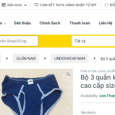
Kiến thức
CAM KẾT 100% HÀNG NHẬP TỪ MỸ
ĐỔ
m
Giới thiệu
Chính Sách
Thanh toán
Liên Hệ
r:
QUẦN NAM
UNDERWEAR NAM
Bộ 3 quầ
Fruit of the Loom
,
QUẦ
Bộ 3 quần l
cao cấp siz
Availability:
còn 1 hà
Yêu thích