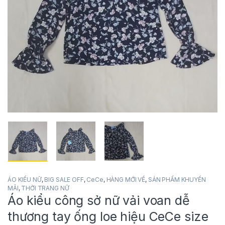
ÁO KIỂU NỮ
,
BIG SALE OFF
,
CeCe
,
HÀNG MỚI VỀ
,
SẢN PHẨM KHUYẾN
MÃI
,
THỜI TRANG NỮ
Áo kiểu công sở nữ vải voan dễ
thương tay ống loe hiệu CeCe size