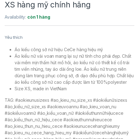
XS hàng mỹ chính hãng
Availability:
còn 1 hàng
Yêu thích
Áo kiểu công sở nữ hiệu CeCe hàng hiệu mỹ
Áo kiểu nữ vải voan mang lại sự nữ tính cho phái đẹp. Chất
vải mềm mịn thấm hút mồ hôi, áo kiểu nữ có thiết kế cổ trái
tim viền nhúng, tay áo dài ống loe. Áo kiểu nữ trung niên
dùng làm trang phục công sở, đi dạo đều phù hợp. Chất liệu
áo kiểu công sở nữ cao cấp được làm từ 100%polyester
Size XS, made in VietNam
TAG: #aokieunusizexs #ao_kieu_nu_size_xs #áokiểunữsizexs
#áo_kiểu_nữ_size_xs #aokieuvoannu #ao_kieu_voan_nu
#áokiểuvoannữ #áo_kiểu_voan_nữ #áokiểuthunnữhiệucece
#áo_kiểu_thun_nữ_hiệu_cece #aokieuthunnuhieucece
#ao_kieu_thun_nu_hieu_cece #aokieunucecehanghieumy
#ao_kieu_nu_cece_hang_hieu_my #áokiểunữcecehànghiệumỹ