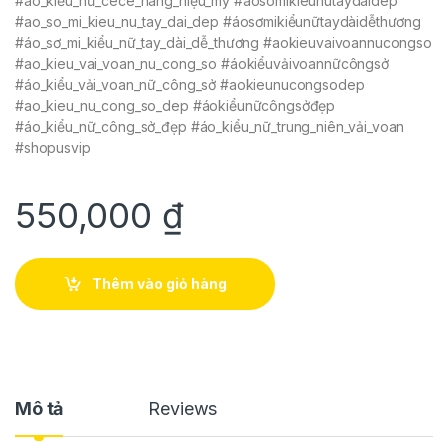
#áo_kiểu_nữ_cece_hàng_hiệu_mỹ #aosomikieunutaydaidep
#ao_so_mi_kieu_nu_tay_dai_dep #áosơmikiểunữtaydàidễthương
#áo_sơ_mi_kiểu_nữ_tay_dài_dễ_thương #aokieuvaivoannucongso
#ao_kieu_vai_voan_nu_cong_so #áokiểuvảivoannữcôngsở
#áo_kiểu_vải_voan_nữ_công_sở #aokieunucongsodep
#ao_kieu_nu_cong_so_dep #áokiểunữcôngsởđẹp
#áo_kiểu_nữ_công_sở_đẹp #áo_kiểu_nữ_trung_niên_vải_voan
#shopusvip
550,000
₫
Thêm vào giỏ hàng
Mô tả
Reviews