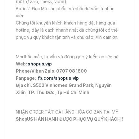
(hỗ trợ zalo, imess, viber)
Bước 2: Đọc Mã sản phẩm và nhận tư vấn từ nhân
viên
Chúng tôi khuyến khích khách hàng đặt hàng qua
hotline, đây là cách nhanh nhất để chúng tôi có thể
phục vụ quý khách tận tình và chu đáo. Xin cám ơn.
Mọi thắc mắc, tư vấn và đóng góp ý kiến xin liên hệ:
Web:
shopus.vip
Phone/Viber/Zalo: 0707 08 1800
Fanpage:
fb.com/shopus.vip
Địa chỉ: S502 Vinhomes Grand Park, Nguyễn
Xiển, TP. Thủ Đức, Tp Hồ Chí Minh
NHẬN ORDER TẤT CẢ HÀNG HÓA CÓ BÁN TẠI MỸ
ShopUS HÂN HẠNH ĐƯỢC PHỤC VỤ QUÝ KHÁCH !