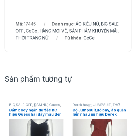
Mã:
17445
Danh mục:
ÁO KIỂU NỮ
,
BIG SALE
OFF
,
CeCe
,
HÀNG MỚI VỀ
,
SẢN PHẨM KHUYẾN MÃI
,
THỜI TRANG NỮ
Từ khóa:
CeCe
Sản phẩm tương tự
BIG SALE OFF
,
ĐẦM NỮ
,
Guess
,
Derek heart
,
JUMPSUIT
,
THỜI
THỜI TRANG NỮ
TRANG NỮ
Đầm body ngắn dự tiệc nữ
Đồ Jumpsuit,đồ bay, áo quần
hiệu Guess hai dây màu đen
liền nhau nữ hiệu Derek
size 4 chính hãng
heart tay ngắn có nơ màu
nâu đỏ size S chính hãng