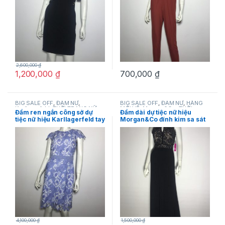
2,600,000
₫
1,200,000
₫
700,000
₫
BIG SALE OFF
,
ĐẦM NỮ
,
BIG SALE OFF
,
ĐẦM NỮ
,
HÀNG
Karllagerfeld
,
THỜI TRANG NỮ
MỚI VỀ
,
Morgan&Co
,
THỜI
Đầm ren ngắn công sở dự
Đầm dài dự tiệc nữ hiệu
TRANG NỮ
tiệc nữ hiệu Karllagerfeld tay
Morgan&Co đính kim sa sát
ngắn màu xanh họa tiết hoa
nách màu đen size 5 chính
size 4 chính hãng
hãng
4,100,000
₫
1,500,000
₫