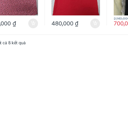
2,140,0
,000
₫
480,000
₫
700,
ất cả 8 kết quả