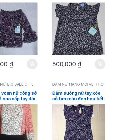
ize S hàng mỹ
CeCe size S hàng mỹ
hãng
chính hãng
000
₫
500,000
₫
 NỮ
,
BIG SALE OFF
,
ĐẦM NỮ
,
HÀNG MỚI VỀ
,
THỜI
ÀNG MỚI VỀ
,
NEW
,
TRANG NỮ
RANG NỮ
u voan nữ công sở
Đầm suông nữ tay xòe
 cao cấp tay dài
cổ tim màu đen họa tiết
ết hoa nhiều màu
màu trắng tím hiệu
eCe size XS
CeCe size XS chính
hãng