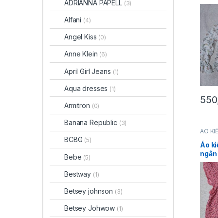
ADRIANNA PAPELL
(3)
loe h
hàng
Alfani
(4)
Angel Kiss
(0)
Anne Klein
(6)
April Girl Jeans
(1)
Aqua dresses
(1)
550
Armitron
(0)
Banana Republic
(3)
ÁO KI
CeCe
BCBG
(5)
PHẨM
Áo ki
TRAN
ngắn 
Bebe
(5)
hiệu 
mỹ c
Bestway
(1)
Betsey johnson
(3)
Betsey Johwow
(1)