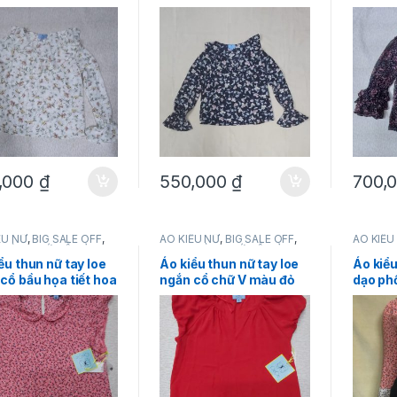
iệu CeCe size XS
loe hiệu CeCe size XS
CeCe s
 mỹ chính hãng
hàng mỹ chính hãng
chính 
,000
₫
550,000
₫
700,
ỂU NỮ
,
BIG SALE OFF
,
ÁO KIỂU NỮ
,
BIG SALE OFF
,
ÁO KIỂU
,
HÀNG MỚI VỀ
,
SẢN
CeCe
,
HÀNG MỚI VỀ
,
SẢN
CeCe
,
H
 KHUYẾN MÃI
,
THỜI
PHẨM KHUYẾN MÃI
,
THỜI
THỜI T
ểu thun nữ tay loe
Áo kiểu thun nữ tay loe
Áo kiể
G NỮ
TRANG NỮ
cổ bầu họa tiết hoa
ngắn cổ chữ V màu đỏ
dạo phố
CeCe size S hàng
CeCe size XS hàng mỹ
họa ti
hính hãng
chính hãng
hiệu C