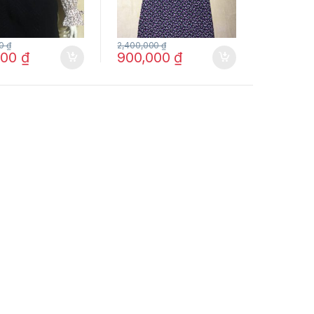
00
₫
2,400,000
₫
000
₫
900,000
₫