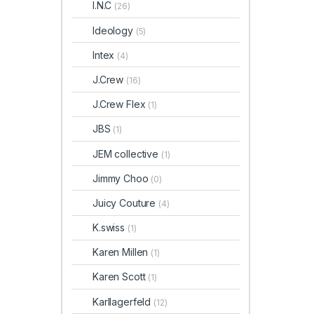
I.N.C
(26)
Ideology
(5)
Intex
(4)
J.Crew
(16)
J.Crew Flex
(1)
JBS
(1)
JEM collective
(1)
Jimmy Choo
(0)
Juicy Couture
(4)
K.swiss
(1)
Karen Millen
(1)
Karen Scott
(1)
Karllagerfeld
(12)