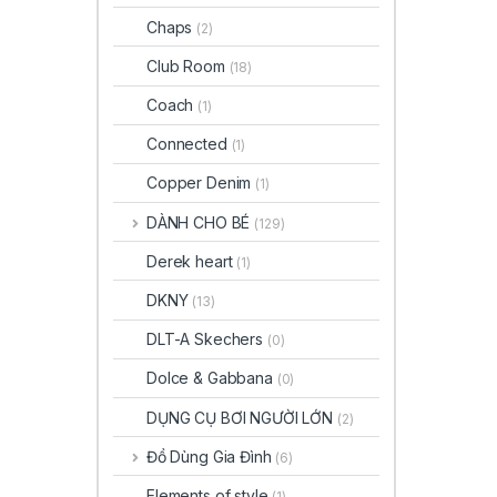
Chaps
(2)
Club Room
(18)
Coach
(1)
Connected
(1)
Copper Denim
(1)
DÀNH CHO BÉ
(129)
Derek heart
(1)
DKNY
(13)
DLT-A Skechers
(0)
Dolce & Gabbana
(0)
DỤNG CỤ BƠI NGƯỜI LỚN
(2)
Đồ Dùng Gia Đình
(6)
Elements of style
(1)