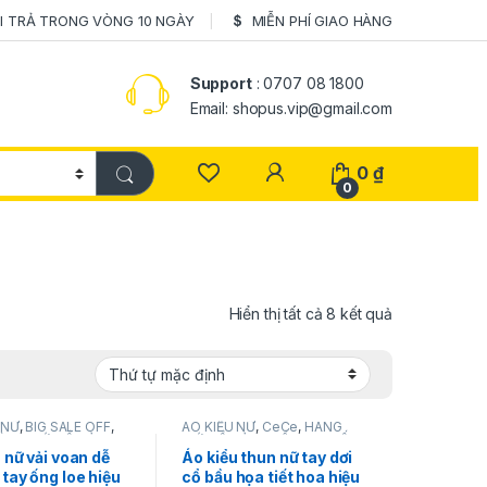
I TRẢ TRONG VÒNG 10 NGÀY
MIỄN PHÍ GIAO HÀNG
Support
: 0707 08 1800
Email: shopus.vip@gmail.com
0
₫
0
Hiển thị tất cả 8 kết quả
 NỮ
,
BIG SALE OFF
,
ÁO KIỂU NỮ
,
CeCe
,
HÀNG
ÀNG MỚI VỀ
,
SẢN
MỚI VỀ
,
SẢN PHẨM KHUYẾN
HUYẾN MÃI
,
THỜI
MÃI
,
THỜI TRANG NỮ
 nữ vải voan dễ
Áo kiểu thun nữ tay dơi
NỮ
tay ống loe hiệu
cổ bầu họa tiết hoa hiệu