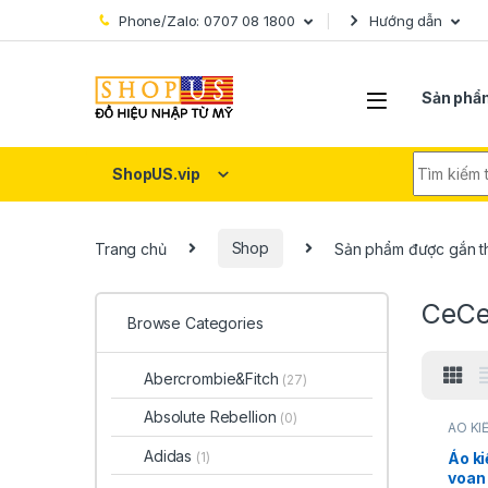
Skip to navigation
Skip to content
Phone/Zalo: 0707 08 1800
Hướng dẫn
Sản phẩ
Search fo
ShopUS.vip
Trang chủ
Shop
Sản phẩm được gắn t
CeC
Browse Categories
Abercrombie&Fitch
(27)
Absolute Rebellion
(0)
ÁO KI
CeCe
PHẨM
Adidas
Áo ki
(1)
TRAN
voan 