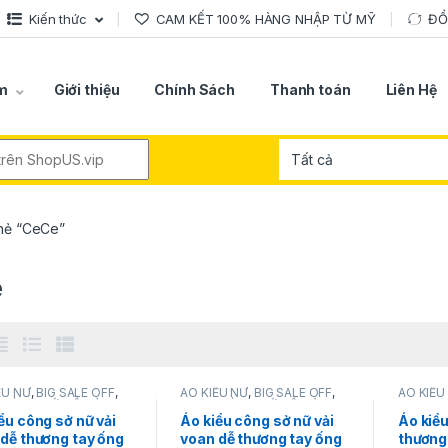
Kiến thức
CAM KẾT 100% HÀNG NHẬP TỪ MỸ
ĐỔ
m
Giới thiệu
Chính Sách
Thanh toán
Liên Hệ
r:
hẻ “CeCe”
e
ỂU NỮ
,
BIG SALE OFF
,
ÁO KIỂU NỮ
,
BIG SALE OFF
,
ÁO KIỂU
,
HÀNG MỚI VỀ
,
SẢN
CeCe
,
HÀNG MỚI VỀ
,
SẢN
CeCe
,
H
 KHUYẾN MÃI
,
THỜI
PHẨM KHUYẾN MÃI
,
THỜI
PHẨM K
ểu công sở nữ vải
Áo kiểu công sở nữ vải
Áo kiểu
G NỮ
TRANG NỮ
TRANG 
dễ thương tay ống
voan dễ thương tay ống
thương 