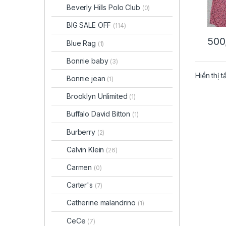
Beverly Hills Polo Club
(0)
BIG SALE OFF
(114)
500
Blue Rag
(1)
Bonnie baby
(3)
Hiển thị t
Bonnie jean
(1)
Brooklyn Unlimited
(1)
Buffalo David Bitton
(1)
Burberry
(2)
Calvin Klein
(26)
Carmen
(0)
Carter's
(7)
Catherine malandrino
(1)
CeCe
(7)