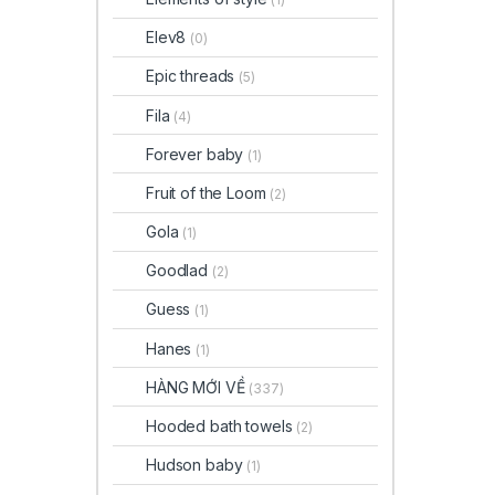
Elev8
(0)
Epic threads
(5)
Fila
(4)
Forever baby
(1)
Fruit of the Loom
(2)
Gola
(1)
Goodlad
(2)
Guess
(1)
Hanes
(1)
HÀNG MỚI VỀ
(337)
Hooded bath towels
(2)
Hudson baby
(1)