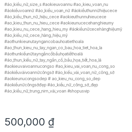
#áo_kiểu_nữ_size_s #aokieuvoannu #ao_kieu_voan_nu
#áokiểuvoannữ #áo_kiểu_voan_nữ #áokiểuthunnữhiệucece
#áo_kiểu_thun_nữ_hiệu_cece #aokieuthunnuhieucece
#ao_kieu_thun_nu_hieu_cece #aokieunucecehanghieumy
#ao_kieu_nu_cece_hang_hieu_my #áokiểunữcecehànghiệumỹ
#áo_kiểu_nữ_cece_hàng_hiệu_mỹ
#aothunkieunutayngancobauhoatiethoala
#ao_thun_kieu_nu_tay_ngan_co_bau_hoa_tiet_hoa_la
#áothunkiểunữtayngắncổbầuhọatiếthoalá
#áo_thun_kiểu_nữ_tay_ngắn_cổ_bầu_họa_tiết_hoa_lá
#aokieuvaivoannucongso #ao_kieu_vai_voan_nu_cong_so
#áokiểuvảivoannữcôngsở #áo_kiểu_vải_voan_nữ_công_sở
#aokieunucongsodep # ao_kieu_nu_cong_so_dep
#áokiểunữcôngsởđẹp #áo_kiểu_nữ_công_sở_đẹp
#áo_kiểu_nữ_trung_nirn_vải_voan #shopusvip
500,000
₫