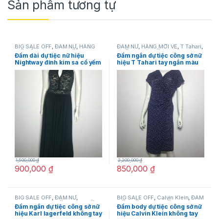
Sản phẩm tương tự
BIG SALE OFF
,
ĐẦM NỮ
,
HÀNG
ĐẦM NỮ
,
HÀNG MỚI VỀ
,
T Tahari
,
MỚI VỀ
,
Nightway
,
THỜI TRANG
THỜI TRANG NỮ
Đầm dài dự tiệc nữ hiệu
Đầm ngắn dự tiệc công sở nữ
NỮ
Nightway đính kim sa cổ yếm
hiệu T Tahari tay ngắn màu
không tay khoét ngực màu
xanh chấm bi trắng size 6
xanh size 8P chính hãng
chính hãng
1,500,000
₫
2,200,000
₫
900,000
₫
850,000
₫
BIG SALE OFF
,
ĐẦM NỮ
,
BIG SALE OFF
,
Calvin Klein
,
ĐẦM
Karllagerfeld
,
THỜI TRANG NỮ
NỮ
,
THỜI TRANG NỮ
Đầm ngắn dự tiệc công sở nữ
Đầm body dự tiệc công sở nữ
hiệu Karl lagerfeld không tay
hiệu Calvin Klein không tay