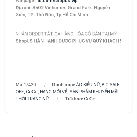
Fanpage:
fb.com/shopus.vip
Địa chỉ: S502 Vinhomes Grand Park, Nguyễn
Xiển, TP. Thủ Đức, Tp Hồ Chí Minh
NHẬN ORDER TẤT CẢ HÀNG HÓA CÓ BÁN TẠI MỸ
ShopUS HÂN HẠNH ĐƯỢC PHỤC VỤ QUÝ KHÁCH !
Mã:
17420
Danh mục:
ÁO KIỂU NỮ
,
BIG SALE
OFF
,
CeCe
,
HÀNG MỚI VỀ
,
SẢN PHẨM KHUYẾN MÃI
,
THỜI TRANG NỮ
Từ khóa:
CeCe