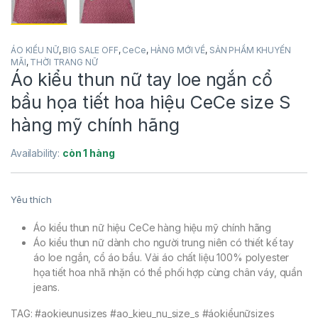
ÁO KIỂU NỮ
,
BIG SALE OFF
,
CeCe
,
HÀNG MỚI VỀ
,
SẢN PHẨM KHUYẾN
MÃI
,
THỜI TRANG NỮ
Áo kiểu thun nữ tay loe ngắn cổ
bầu họa tiết hoa hiệu CeCe size S
hàng mỹ chính hãng
Availability:
còn 1 hàng
Yêu thích
Áo kiểu thun nữ hiệu CeCe hàng hiệu mỹ chính hãng
Áo kiểu thun nữ dành cho người trung niên có thiết kế tay
áo loe ngắn, cổ áo bầu. Vải áo chất liệu 100% polyester
họa tiết hoa nhã nhặn có thể phối hợp cùng chân váy, quần
jeans.
TAG: #aokieunusizes #ao_kieu_nu_size_s #áokiểunữsizes