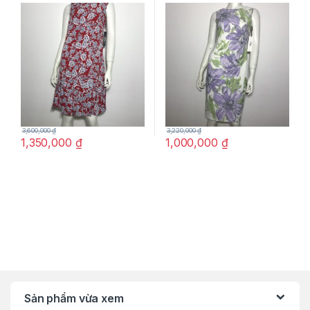
màu đỏ họa tiết hoa size 2
màu trắng họa tiết hoa màu
chính hãng
tím size 2 chính hãng
3,600,000
₫
3,220,000
₫
1,350,000
₫
1,000,000
₫
Sản phẩm vừa xem