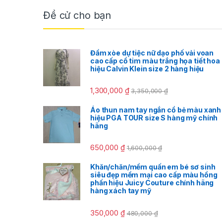
Đề cử cho bạn
Đầm xòe dự tiệc nữ dạo phố vải voan
cao cấp cổ tim màu trắng họa tiết hoa
hiệu Calvin Klein size 2 hàng hiệu
1,300,000
₫
3,350,000
₫
Áo thun nam tay ngắn cổ bẻ màu xanh
hiệu PGA TOUR size S hàng mỹ chính
hãng
650,000
₫
1,600,000
₫
Khăn/chăn/mềm quấn em bé sơ sinh
siêu đẹp mềm mại cao cấp màu hồng
phấn hiệu Juicy Couture chính hãng
hàng xách tay mỹ
350,000
₫
480,000
₫