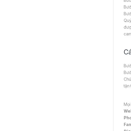
Bướ
Bướ
Bướ
Quý
đượ
cam
Cá
Bướ
Bướ
Chú
tận
Mọi
We
Pho
Fa