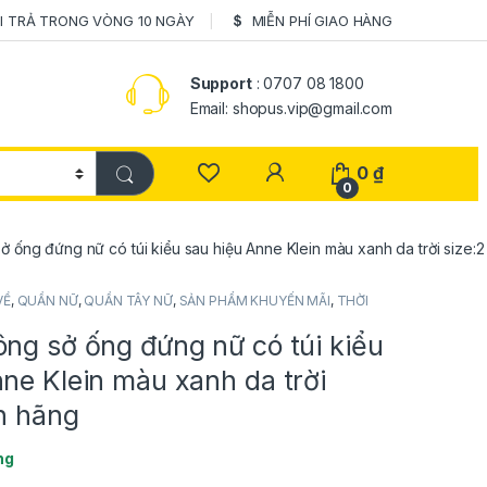
I TRẢ TRONG VÒNG 10 NGÀY
MIỄN PHÍ GIAO HÀNG
Support
: 0707 08 1800
Email: shopus.vip@gmail.com
0
₫
0
ở ống đứng nữ có túi kiểu sau hiệu Anne Klein màu xanh da trời size:2
VỀ
,
QUẦN NỮ
,
QUẦN TÂY NỮ
,
SẢN PHẨM KHUYẾN MÃI
,
THỜI
ng sở ống đứng nữ có túi kiểu
ne Klein màu xanh da trời
h hãng
ng