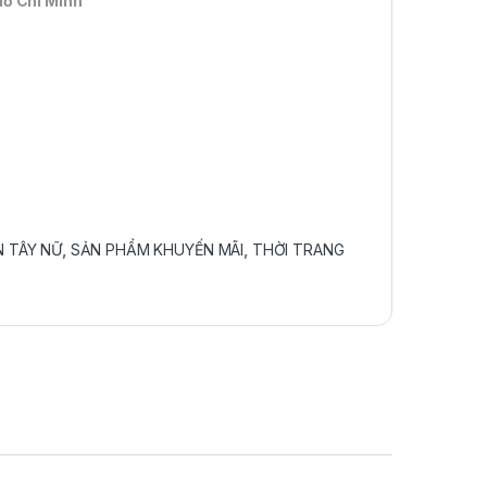
Hồ Chí Minh
 TÂY NỮ
,
SẢN PHẨM KHUYẾN MÃI
,
THỜI TRANG