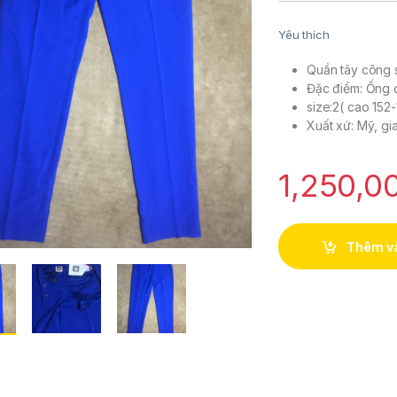
Yêu thích
Quần tây công s
Đặc điểm: Ống đ
size:2( cao 15
Xuất xứ: Mỹ, gi
1,250,0
Thêm và