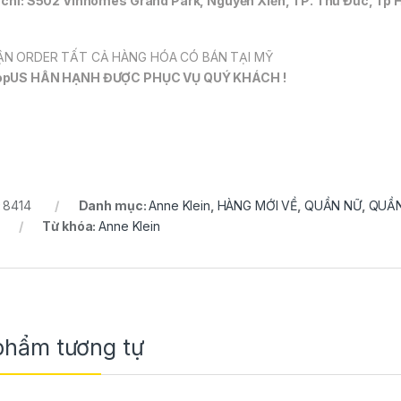
 chỉ: S502 Vinhomes Grand Park, Nguyễn Xiển, TP. Thủ Đức, Tp 
N ORDER TẤT CẢ HÀNG HÓA CÓ BÁN TẠI MỸ
opUS HÂN HẠNH ĐƯỢC PHỤC VỤ QUÝ KHÁCH !
:
8414
Danh mục:
Anne Klein
,
HÀNG MỚI VỀ
,
QUẦN NỮ
,
QUẦN
Từ khóa:
Anne Klein
phẩm tương tự