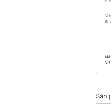
Địa
NHẬ
Sh
Mã
NỮ
Sản 