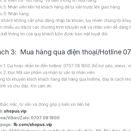
c 4: Kiểm tra “Giỏ hàng” và điền thông tin mua hàng
c 5: Nhân viên liên hệ khách hàng để tư vấn trước khi giao hàng
c 6: Nhận hàng
 khách không cần phải đăng nhập tài khoản, tuy nhiên chúng tôi khuy
c nhiều ưu đãi từ các chương trình khuyến mãi và nhân viên dễ dàng tư
 kết thông tin của quý khách luôn được bảo mật tuyệt đối.
ch 3: Mua hàng qua điện thoại/Hotline 0
c 1: Gọi hoặc nhắn tin đến hotline: 0707 08 1800 (hỗ trợ zalo, imess, v
c 2: Đọc Mã sản phẩm và nhận tư vấn từ nhân viên
ng tôi khuyến khích khách hàng đặt hàng qua hotline, đây là cách nh
 tình và chu đáo. Xin cám ơn.
 thắc mắc, tư vấn và đóng góp ý kiến xin liên hệ:
b:
shopus.vip
ne/Viber/Zalo: 0707 08 1800
npage:
fb.com/shopus.vip