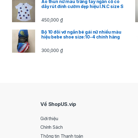
Áo thun nữ màu trắng tay ngắn cổ có
dây rút đính cườm dẹp hiệu I.N.C size S
450,000
₫
Bộ 10 đôi vớ ngắn bé gái nữ nhiều màu
hiệu bebe shoe size:10-4 chính hãng
300,000
₫
Về ShopUS.vip
Giới thiệu
Chính Sách
Thông tin Thanh toán