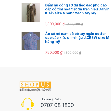
Đầm nữ công sở dự tiệc dạo phố cao
cấp cổ tim họa tiết da trăn hiệu Calvin
Klein size 4 hàng xách tay mỹ
1,300,000
₫
3,100,000
₫
Áo sơ mi nam cổ bẻ tay ngắn cotton
cao cấp kiểu slim hiệu J.CREW size M
hàng mỹ
750,000
₫
1,500,000
₫
Hotline / Zalo:
0707 08 1800