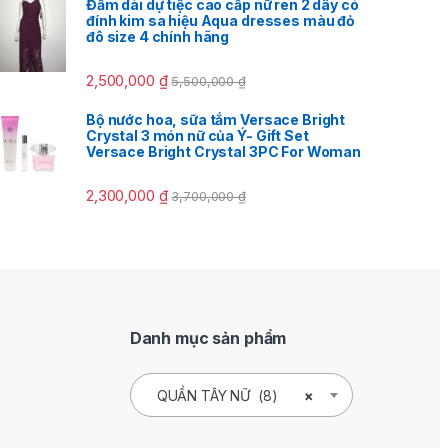
Đầm dài dự tiệc cao cấp nữ ren 2 dây có
đính kim sa hiệu Aqua dresses màu đỏ
đô size 4 chính hãng
2,500,000
₫
5,500,000
₫
Bộ nước hoa, sữa tắm Versace Bright
Crystal 3 món nữ của Ý- Gift Set
Versace Bright Crystal 3PC For Woman
2,300,000
₫
3,700,000
₫
Danh mục sản phẩm
QUẦN TÂY NỮ (8)
×