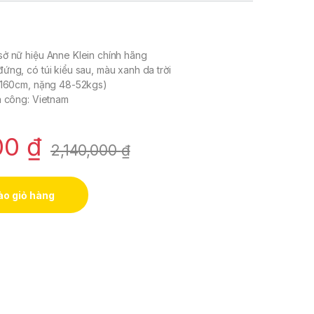
ở nữ hiệu Anne Klein chính hãng
ứng, có túi kiểu sau, màu xanh da trời
2-160cm, nặng 48-52kgs)
a công: Vietnam
00
₫
2,140,000
₫
o giỏ hàng