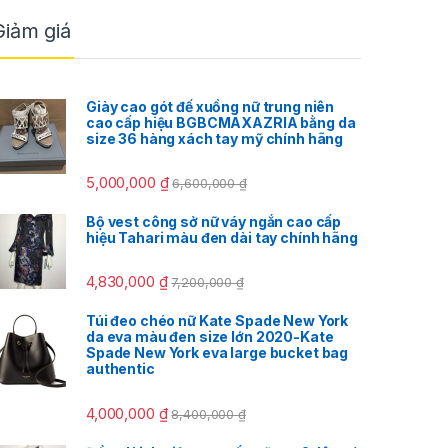
Giảm giá
Giày cao gót đế xuồng nữ trung niên
cao cấp hiệu BGBCMAXAZRIA bằng da
size 36 hàng xách tay mỹ chính hãng
5,000,000
₫
6,600,000
₫
Bộ vest công sở nữ váy ngắn cao cấp
hiệu Tahari màu đen dài tay chính hãng
4,830,000
₫
7,200,000
₫
Túi đeo chéo nữ Kate Spade New York
da eva màu đen size lớn 2020-Kate
Spade New York eva large bucket bag
authentic
4,000,000
₫
8,400,000
₫