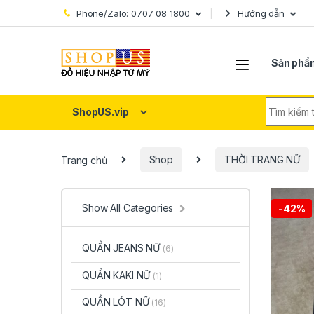
Skip to navigation
Skip to content
Phone/Zalo: 0707 08 1800
Hướng dẫn
Sản phẩ
Search fo
ShopUS.vip
Trang chủ
Shop
THỜI TRANG NỮ
Show All Categories
-
42%
QUẦN JEANS NỮ
(6)
QUẦN KAKI NỮ
(1)
QUẦN LÓT NỮ
(16)