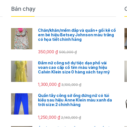
Bán chạy
Chăn/khăn/mềm đắp và quấn+ gối kê cổ
em bé hiệu Betsey Johnson màu trắng
có họa tiết chính hãng
350,000
₫
500,000
₫
Đầm nữ công sở dự tiệc dạo phố vải
voan cao cấp cổ tim màu vàng hiệu
Calvin Klein size 0 hàng xách tay mỹ
1,300,000
₫
3,100,000
₫
Quần tây công sở ống đứng nữ có túi
kiểu sau hiệu Anne Klein màu xanh da
trời size:2 chính hãng
1,250,000
₫
2,140,000
₫