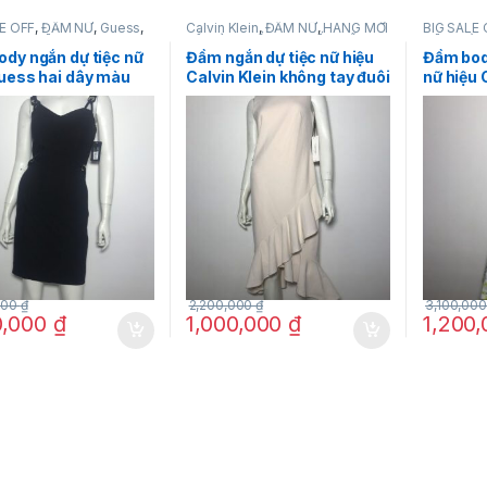
E OFF
,
ĐẦM NỮ
,
Guess
,
Calvin Klein
,
ĐẦM NỮ
,
HÀNG MỚI
BIG SALE 
RANG NỮ
VỀ
,
SẢN PHẨM KHUYẾN MÃI
,
NỮ
,
THỜI
THỜI TRANG NỮ
dy ngắn dự tiệc nữ
Đầm ngắn dự tiệc nữ hiệu
Đầm bod
uess hai dây màu
Calvin Klein không tay đuôi
nữ hiệu C
ze 4 chính hãng
cá màu hồng phấn size 4
chân vá
chính hãng
trắng họ
vàng siz
000
₫
2,200,000
₫
3,100,00
0,000
₫
1,000,000
₫
1,200