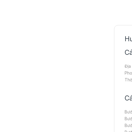
Hư
Cá
Địa
Pho
Thờ
Cá
Bướ
Bướ
Bướ