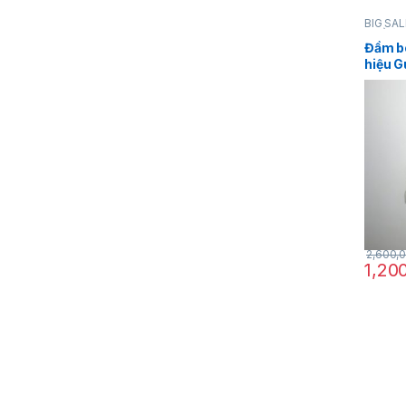
BIG SAL
THỜI T
Đầm bo
hiệu G
đen si
2,600,
1,20