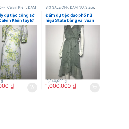
OFF
,
Calvin Klein
,
ĐẦM
BIG SALE OFF
,
ĐẦM NỮ
,
State
,
 TRANG NỮ
THỜI TRANG NỮ
y dự tiệc công sở
Đầm dự tiệc dạo phố nữ
alvin Klein tay lở
hiệu State bằng vải voan
y đuôi cá màu
đuôi cá cực đẹp màu xanh
a tiết hoa màu
rêu có họa tiết size XXS
e 2 chính hãng
chính hãng
0
₫
3,340,000
₫
,000
₫
1,000,000
₫