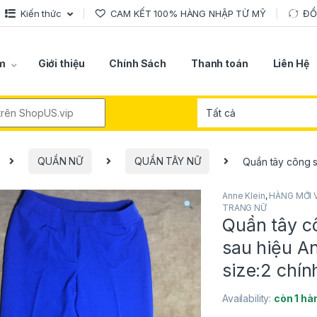
Kiến thức
CAM KẾT 100% HÀNG NHẬP TỪ MỸ
ĐỔ
m
Giới thiệu
Chính Sách
Thanh toán
Liên Hệ
r:
QUẦN NỮ
QUẦN TÂY NỮ
Quần tây công s
Anne Klein
,
HÀNG MỚI 
TRANG NỮ
Quần tây cô
sau hiệu An
size:2 chín
Availability:
còn 1 hà