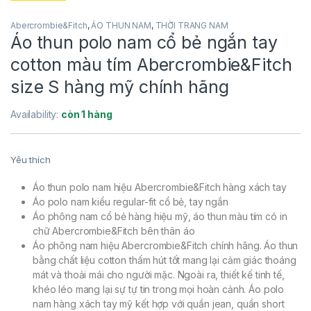
Abercrombie&Fitch
,
ÁO THUN NAM
,
THỜI TRANG NAM
Áo thun polo nam cổ bẻ ngắn tay
cotton màu tím Abercrombie&Fitch
size S hàng mỹ chính hãng
Availability:
còn 1 hàng
Yêu thích
Áo thun polo nam hiệu Abercrombie&Fitch hàng xách tay
Áo polo nam kiểu regular-fit cổ bẻ, tay ngắn
Áo phông nam cổ bẻ hàng hiệu mỹ, áo thun màu tím có in
chữ Abercrombie&Fitch bên thân áo
Áo phông nam hiệu Abercrombie&Fitch chính hãng. Áo thun
bằng chất liệu cotton thấm hút tốt mang lại cảm giác thoáng
mát và thoải mái cho người mặc. Ngoài ra, thiết kế tinh tế,
khéo léo mang lại sự tự tin trong mọi hoàn cảnh. Áo polo
nam hàng xách tay mỹ kết hợp với quần jean, quần short