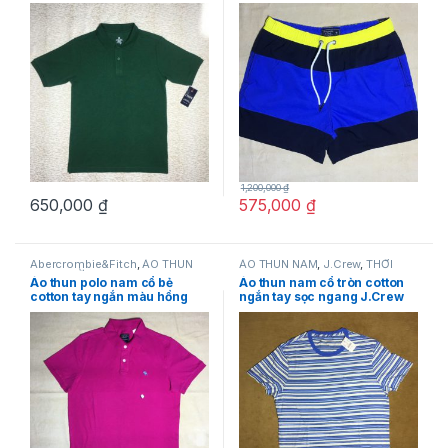
xanh nước biển size L
Abercrombie&Fitch strecth
(inseam) size XS,S,M
1,200,000
₫
650,000
₫
575,000
₫
Abercrombie&Fitch
,
ÁO THUN
ÁO THUN NAM
,
J.Crew
,
THỜI
NAM
,
THỜI TRANG NAM
TRANG NAM
Áo thun polo nam cổ bẻ
Áo thun nam cổ tròn cotton
cotton tay ngắn màu hồng
ngắn tay sọc ngang J.Crew
Abercrombie&Fitch size M
size M chính hãng hàng mỹ
hàng mỹ chính hãng