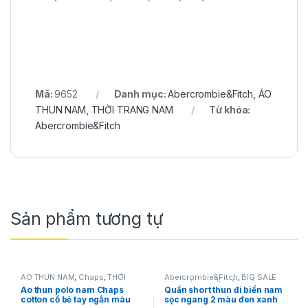
Mã:
9652
Danh mục:
Abercrombie&Fitch
,
ÁO
THUN NAM
,
THỜI TRANG NAM
Từ khóa:
Abercrombie&Fitch
Sản phẩm tương tự
ÁO THUN NAM
,
Chaps
,
THỜI
Abercrombie&Fitch
,
BIG SALE
TRANG NAM
OFF
,
HÀNG MỚI VỀ
,
QUẦN NAM
,
Áo thun polo nam Chaps
Quần short thun đi biển nam
SẢN PHẨM KHUYẾN MÃI
,
SHORT
cotton cổ bẻ tay ngắn màu
sọc ngang 2 màu đen xanh
NAM
,
THỜI TRANG NAM