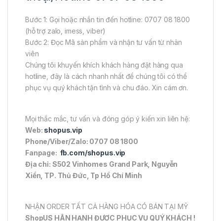
Bước 1: Gọi hoặc nhắn tin đến hotline: 0707 08 1800
(hỗ trợ zalo, imess, viber)
Bước 2: Đọc Mã sản phẩm và nhận tư vấn từ nhân
viên
Chúng tôi khuyến khích khách hàng đặt hàng qua
hotline, đây là cách nhanh nhất để chúng tôi có thể
phục vụ quý khách tận tình và chu đáo. Xin cám ơn.
Mọi thắc mắc, tư vấn và đóng góp ý kiến xin liên hệ:
Web:
shopus.vip
Phone/Viber/Zalo: 0707 08 1800
Fanpage:
fb.com/shopus.vip
Địa chỉ: S502 Vinhomes Grand Park, Nguyễn
Xiển, TP. Thủ Đức, Tp Hồ Chí Minh
NHẬN ORDER TẤT CẢ HÀNG HÓA CÓ BÁN TẠI MỸ
ShopUS HÂN HẠNH ĐƯỢC PHỤC VỤ QUÝ KHÁCH !