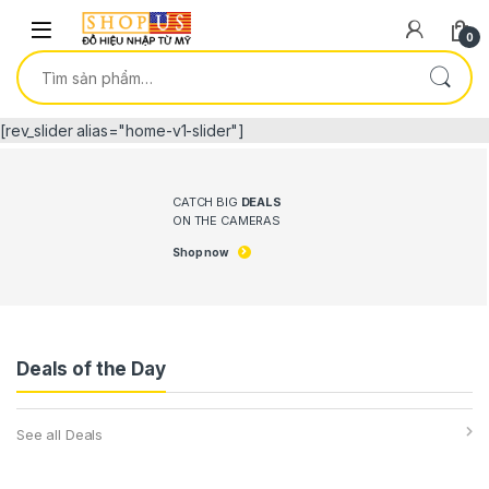
Skip to navigation
Skip to content
0
Tìm kiếm:
[rev_slider alias="home-v1-slider"]
CATCH BIG
DEALS
ON THE CAMERAS
Shop now
Deals of the Day
See all Deals