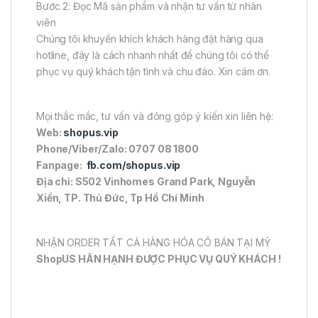
Bước 2: Đọc Mã sản phẩm và nhận tư vấn từ nhân
viên
Chúng tôi khuyến khích khách hàng đặt hàng qua
hotline, đây là cách nhanh nhất để chúng tôi có thể
phục vụ quý khách tận tình và chu đáo. Xin cám ơn.
Mọi thắc mắc, tư vấn và đóng góp ý kiến xin liên hệ:
Web:
shopus.vip
Phone/Viber/Zalo: 0707 08 1800
Fanpage:
fb.com/shopus.vip
Địa chỉ: S502 Vinhomes Grand Park, Nguyễn
Xiển, TP. Thủ Đức, Tp Hồ Chí Minh
NHẬN ORDER TẤT CẢ HÀNG HÓA CÓ BÁN TẠI MỸ
ShopUS HÂN HẠNH ĐƯỢC PHỤC VỤ QUÝ KHÁCH !