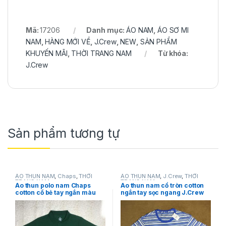
Mã:
17206
Danh mục:
ÁO NAM
,
ÁO SƠ MI
NAM
,
HÀNG MỚI VỀ
,
J.Crew
,
NEW
,
SẢN PHẨM
KHUYẾN MÃI
,
THỜI TRANG NAM
Từ khóa:
J.Crew
Sản phẩm tương tự
ÁO THUN NAM
,
Chaps
,
THỜI
ÁO THUN NAM
,
J.Crew
,
THỜI
TRANG NAM
TRANG NAM
Áo thun polo nam Chaps
Áo thun nam cổ tròn cotton
cotton cổ bẻ tay ngắn màu
ngắn tay sọc ngang J.Crew
xanh nước biển size L
size M chính hãng hàng mỹ