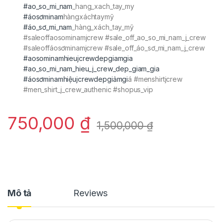
#ao_so_mi_nam
_hang_xach_tay_my
#áosơminam
hàngxáchtaymỹ
#áo_sơ_mi_nam
_hàng_xách_tay_mỹ
#saleoffaosominamjcrew #sale_off_ao_so_mi_nam_j_crew
#saleoffáosơminamjcrew #sale_off_áo_sơ_mi_nam_j_crew
#aosominamhieujcrewdepgiamgia
#ao_so_mi_nam_hieu_j_crew_dep_giam_gia
#áosơminamhiệujcrewdepgiảmgi
á #menshirtjcrew
#men_shirt_j_crew_authenic #shopus_vip
750,000
₫
1,500,000
₫
Mô tả
Reviews