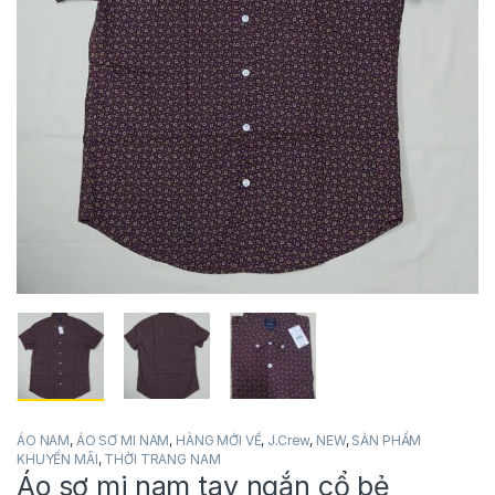
ÁO NAM
,
ÁO SƠ MI NAM
,
HÀNG MỚI VỀ
,
J.Crew
,
NEW
,
SẢN PHẨM
KHUYẾN MÃI
,
THỜI TRANG NAM
Áo sơ mi nam tay ngắn cổ bẻ