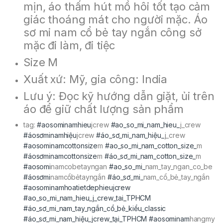
mịn, áo thấm hút mồ hôi tốt tạo cảm
giác thoáng mát cho người mặc. Áo
sơ mi nam cổ bẻ tay ngắn công sở
mặc đi làm, đi tiệc
Size M
Xuất xứ: Mỹ, gia công: India
Lưu ý: Đọc kỹ hướng dẫn giặt, ủi trên
áo để giữ chất lượng sản phẩm
tag:
#aosominamhieu
jcrew
#ao_so_mi_nam_hieu_
j_crew
#áosơminamhiệu
jcrew
#áo_sơ_mi_nam_hiệu_
j_crew
#aosominamcottonsize
m
#ao_so_mi_nam_cotton_size_
m
#áosơminamcottonsize
m
#áo_sơ_mi_nam_cotton_size_
m
#aosomi
namcobetayngan
#ao_so_mi_
nam_tay_ngan_co_be
#áosơmi
namcổbẻtayngắn
#áo_sơ_mi_
nam_cổ_bẻ_tay_ngắn
#aosominamhoatietdephieujcrew
#ao_so_mi_nam_hieu_j_crew_tai_TPHCM
#áo_sơ_mi_nam_tay_ngắn_cổ_bẻ_kiểu_classic
#áo_sơ_mi_nam_hiệu_jcrew_tại_TPHCM
#aosominam
hangmy