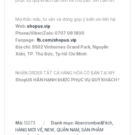
phục vụ quý khách tận tình và chu đáo. Xin cám ơn.
Mọi thắc mắc, tư vấn và đóng góp ý kiến xin liên hệ:
Web:
shopus.vip
Phone/Viber/Zalo: 0707 08 1800
Fanpage:
fb.com/shopus.vip
Địa chỉ: S502 Vinhomes Grand Park, Nguyễn
Xiển, TP. Thủ Đức, Tp Hồ Chí Minh
NHẬN ORDER TẤT CẢ HÀNG HÓA CÓ BÁN TẠI MỸ
ShopUS HÂN HẠNH ĐƯỢC PHỤC VỤ QUÝ KHÁCH !
Mã:
13273
Danh mục:
Abercrombie&Fitch
,
HÀNG MỚI VỀ
,
NEW
,
QUẦN NAM
,
SẢN PHẨM