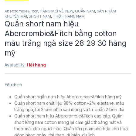
Abercrombie&Fitch
,
HÀNG MỚI VỀ
,
NEW
,
QUẦN NAM
,
SẢN PHẨM
KHUYẾN MÃI
,
SHORT NAM
,
THỜI TRANG NAM
Quần short nam hiệu
Abercrombie&Fitch bằng cotton
màu trắng ngà size 28 29 30 hàng
mỹ
Availability:
Hết hàng
Yêu thích
Quần short ngắn nam hiệu Abercrombie&Fitch hàng mỹ
Quần short nam chất liệu 98% cotton+2% elastane, màu
trắng ngà, túi 2 bên phía sau mông và túi quần 2 bên đùi
Quần short nam hiệu Abercrombie&Fitch cao cấp. Quần
short lửng nam cotton mang lại cảm giác thoáng mát và
thoải mái cho người mặc. Quần lửng nam phù hợp cho hoạt
động hàng ngày, thể thao, đi biển, du lịch….