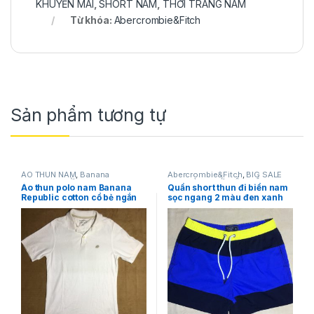
KHUYẾN MÃI
,
SHORT NAM
,
THỜI TRANG NAM
Từ khóa:
Abercrombie&Fitch
Sản phẩm tương tự
ÁO THUN NAM
,
Banana
Abercrombie&Fitch
,
BIG SALE
Republic
,
THỜI TRANG NAM
OFF
,
HÀNG MỚI VỀ
,
QUẦN NAM
,
Áo thun polo nam Banana
Quần short thun đi biển nam
SẢN PHẨM KHUYẾN MÃI
,
SHORT
Republic cotton cổ bẻ ngắn
sọc ngang 2 màu đen xanh
NAM
,
THỜI TRANG NAM
tay màu trắng size S hàng
Abercrombie&Fitch strecth
mỹ chính hãng
(inseam) size XS,S,M