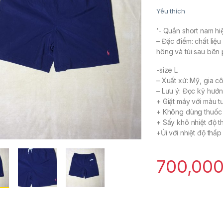
Yêu thích
‘- Quần short nam h
– Đặc điểm: chất liệu
hông và túi sau bên p
-size L
– Xuất xứ: Mỹ, gia c
– Lưu ý: Đọc kỹ hướng
+ Giặt máy với màu t
+ Không dùng thuốc 
+ Sấy khô nhiệt độ t
+Ủi với nhiệt độ thấ
700,00