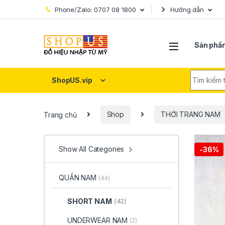
Skip to navigation
Skip to content
Phone/Zalo: 0707 08 1800
Hướng dẫn
Sản phẩ
Search fo
ShopUS.vip
Trang chủ
Shop
THỜI TRANG NAM
Show All Categories
-
36%
QUẦN NAM
(44)
SHORT NAM
(42)
UNDERWEAR NAM
(2)