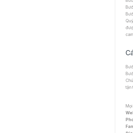
Bướ
Bướ
Bướ
Quý
đượ
cam
Cá
Bướ
Bướ
Chú
tận
Mọi
We
Pho
Fa