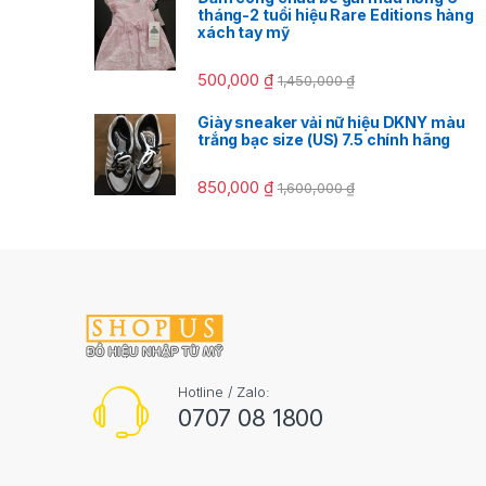
tháng-2 tuổi hiệu Rare Editions hàng
xách tay mỹ
500,000
₫
1,450,000
₫
Giày sneaker vải nữ hiệu DKNY màu
trắng bạc size (US) 7.5 chính hãng
850,000
₫
1,600,000
₫
Hotline / Zalo:
0707 08 1800