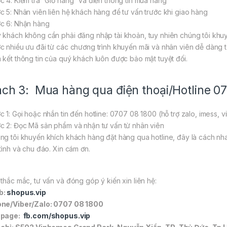
c 4: Kiểm tra “Giỏ hàng” và điền thông tin mua hàng
c 5: Nhân viên liên hệ khách hàng để tư vấn trước khi giao hàng
c 6: Nhận hàng
 khách không cần phải đăng nhập tài khoản, tuy nhiên chúng tôi khuy
c nhiều ưu đãi từ các chương trình khuyến mãi và nhân viên dễ dàng tư
 kết thông tin của quý khách luôn được bảo mật tuyệt đối.
ch 3: Mua hàng qua điện thoại/Hotline 0
c 1: Gọi hoặc nhắn tin đến hotline: 0707 08 1800 (hỗ trợ zalo, imess, v
c 2: Đọc Mã sản phẩm và nhận tư vấn từ nhân viên
ng tôi khuyến khích khách hàng đặt hàng qua hotline, đây là cách nh
 tình và chu đáo. Xin cám ơn.
 thắc mắc, tư vấn và đóng góp ý kiến xin liên hệ:
b:
shopus.vip
ne/Viber/Zalo: 0707 08 1800
npage:
fb.com/shopus.vip