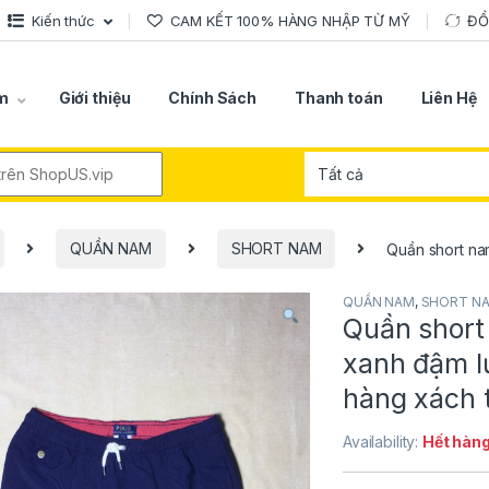
Kiến thức
CAM KẾT 100% HÀNG NHẬP TỪ MỸ
ĐỔ
m
Giới thiệu
Chính Sách
Thanh toán
Liên Hệ
r:
QUẦN NAM
SHORT NAM
Quần short na
QUẦN NAM
,
SHORT N
Quần short
xanh đậm l
hàng xách 
Availability:
Hết hàn