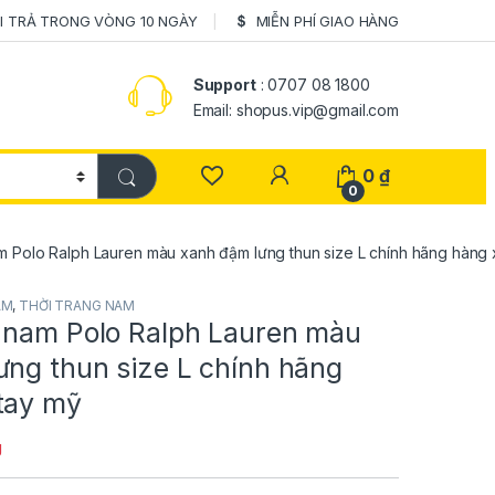
I TRẢ TRONG VÒNG 10 NGÀY
MIỄN PHÍ GIAO HÀNG
Support
: 0707 08 1800
Email: shopus.vip@gmail.com
0
₫
0
m Polo Ralph Lauren màu xanh đậm lưng thun size L chính hãng hàng 
AM
,
THỜI TRANG NAM
 nam Polo Ralph Lauren màu
ưng thun size L chính hãng
tay mỹ
g