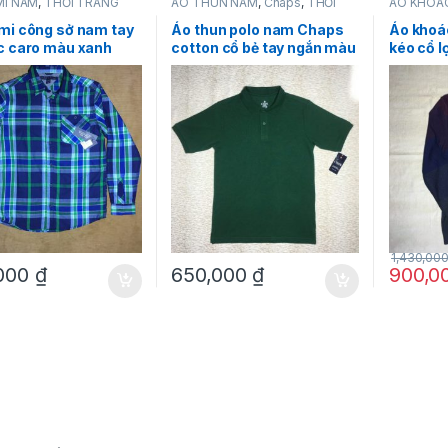
MI NAM
,
THỜI TRANG
ÁO THUN NAM
,
Chaps
,
THỜI
ÁO KHOÁ
ommy Hilfiger
TRANG NAM
TRANG N
mi công sở nam tay
Áo thun polo nam Chaps
Áo khoá
c caro màu xanh
cotton cổ bẻ tay ngắn màu
kéo cổ l
Hilfiger size L
xanh nước biển size L
rượu van
1,430,00
,000
₫
650,000
₫
900,0