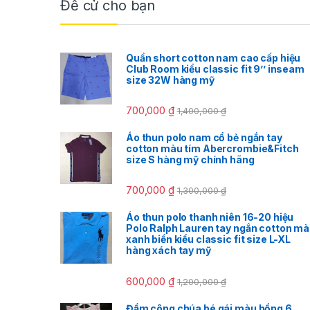
Đề cử cho bạn
Quần short cotton nam cao cấp hiệu
Club Room kiểu classic fit 9’’ inseam
size 32W hàng mỹ
700,000
₫
1,400,000
₫
Áo thun polo nam cổ bẻ ngắn tay
cotton màu tím Abercrombie&Fitch
size S hàng mỹ chính hãng
700,000
₫
1,300,000
₫
Áo thun polo thanh niên 16-20 hiệu
Polo Ralph Lauren tay ngắn cotton m
xanh biển kiểu classic fit size L-XL
hàng xách tay mỹ
600,000
₫
1,200,000
₫
Đầm công chúa bé gái màu hồng 6