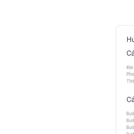
Hư
Cá
Địa
Pho
Thờ
Cá
Bướ
Bướ
Bướ