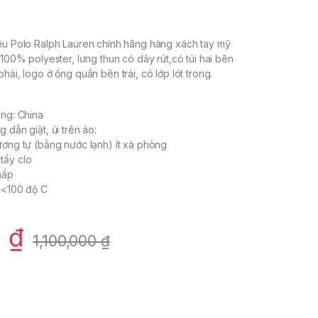
iệu Polo Ralph Lauren chính hãng hàng xách tay mỹ
 100% polyester, lưng thun có dây rút,có túi hai bên
hải, logo ở ống quần bên trái, có lớp lót trong.
ông: China
 dẫn giặt, ủi trên áo:
ương tự (bằng nước lạnh) ít xà phòng
tẩy clo
hấp
p <100 độ C
0
₫
1,100,000
₫