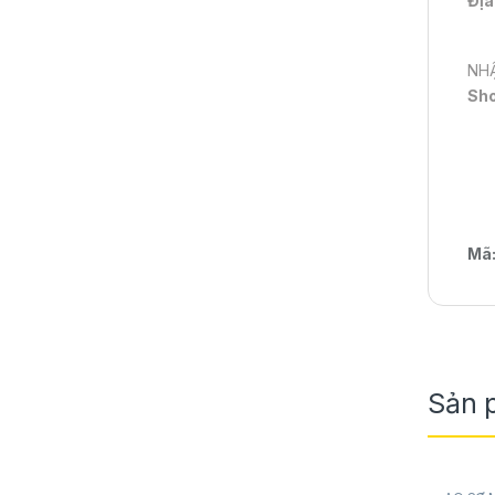
Địa
NHẬ
Sh
Mã
Sản 