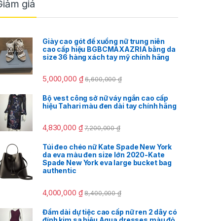
Giảm giá
Giày cao gót đế xuồng nữ trung niên
cao cấp hiệu BGBCMAXAZRIA bằng da
size 36 hàng xách tay mỹ chính hãng
5,000,000
₫
6,600,000
₫
Bộ vest công sở nữ váy ngắn cao cấp
hiệu Tahari màu đen dài tay chính hãng
4,830,000
₫
7,200,000
₫
Túi đeo chéo nữ Kate Spade New York
da eva màu đen size lớn 2020-Kate
Spade New York eva large bucket bag
authentic
4,000,000
₫
8,400,000
₫
Đầm dài dự tiệc cao cấp nữ ren 2 dây có
đính kim sa hiệu Aqua dresses màu đỏ