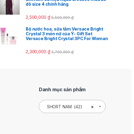
đô size 4 chính hãng
2,500,000
₫
5,500,000
₫
Bộ nước hoa, sữa tắm Versace Bright
Crystal 3 món nữ của Ý- Gift Set
Versace Bright Crystal 3PC For Woman
2,300,000
₫
3,700,000
₫
Danh mục sản phẩm
SHORT NAM (42)
×