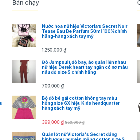
Bán chạy
Nước hoa nữ hiệu Victoria’s Secret Noir
Tease Eau De Parfum 50ml 100%chính
hãng-hàng xách tay mỹ
1,250,000
₫
Đồ Jumpsuit,đồ bay, áo quần liền nhau
nữ hiệu Derek heart tay ngắn có nơ màu
nâu đỏ size S chính hãng
700,000
₫
Bộ đồ bé gái cotton không tay màu
àu
hồng size 6X hiệu Kids headquarter
hàng xách tay mỹ
399,000
₫
850,000
₫
Quần lót nữ Victoria's Secret dáng
hiphugger nguyên mông cotton size S