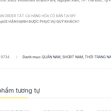
 chỉ: S502 Vinhomes Grand Park, Nguyễn Xiển, TP. Thủ Đức, Tp 
N ORDER TẤT CẢ HÀNG HÓA CÓ BÁN TẠI MỸ
opUS HÂN HẠNH ĐƯỢC PHỤC VỤ QUÝ KHÁCH !
:
9734
Danh mục:
QUẦN NAM
,
SHORT NAM
,
THỜI TRANG N
phẩm tương tự