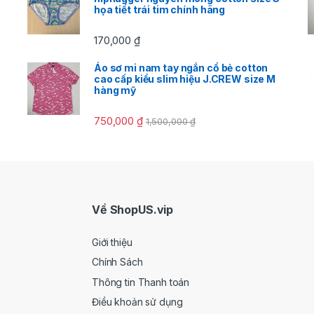
họa tiết trái tim chính hãng
170,000
₫
Áo sơ mi nam tay ngắn cổ bẻ cotton
cao cấp kiểu slim hiệu J.CREW size M
hàng mỹ
750,000
₫
1,500,000
₫
Về ShopUS.vip
Giới thiệu
Chính Sách
Thông tin Thanh toán
Điều khoản sử dụng