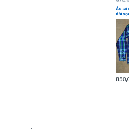
ÁO SƠ 
NAM
,
T
Áo sơ 
dài sọ
Tommy 
850