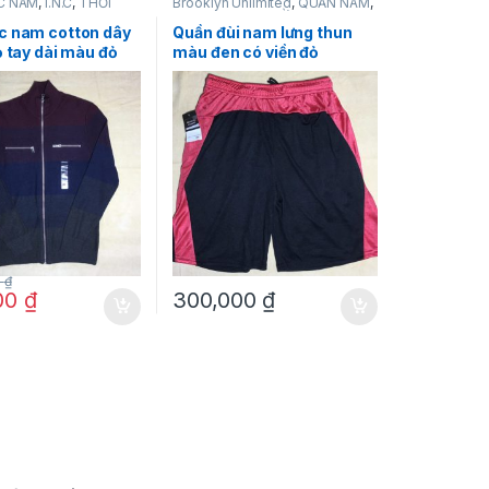
C NAM
,
I.N.C
,
THỜI
Brooklyn Unlimited
,
QUẦN NAM
,
AM
SHORT NAM
,
THỜI TRANG NAM
c nam cotton dây
Quần đùi nam lưng thun
ọ tay dài màu đỏ
màu đen có viền đỏ
g hiệu I.N.C size S
Brooklyn Unlimited size M
0
₫
00
₫
300,000
₫