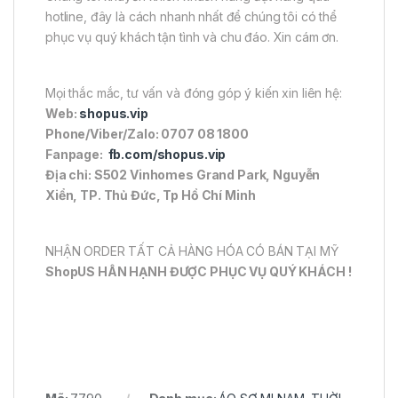
hotline, đây là cách nhanh nhất để chúng tôi có thể
phục vụ quý khách tận tình và chu đáo. Xin cám ơn.
Mọi thắc mắc, tư vấn và đóng góp ý kiến xin liên hệ:
Web:
shopus.vip
Phone/Viber/Zalo: 0707 08 1800
Fanpage:
fb.com/shopus.vip
Địa chỉ: S502 Vinhomes Grand Park, Nguyễn
Xiển, TP. Thủ Đức, Tp Hồ Chí Minh
NHẬN ORDER TẤT CẢ HÀNG HÓA CÓ BÁN TẠI MỸ
ShopUS HÂN HẠNH ĐƯỢC PHỤC VỤ QUÝ KHÁCH !