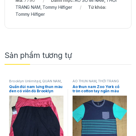
Mã:
7790
Danh mục:
ÁO SƠ MI NAM
,
THỜI
TRANG NAM
,
Tommy Hilfiger
Từ khóa:
Tommy Hilfiger
Sản phẩm tương tự
Brooklyn Unlimited
,
QUẦN NAM
,
ÁO THUN NAM
,
THỜI TRANG
SHORT NAM
,
THỜI TRANG NAM
NAM
,
Zoo York
Quần đùi nam lưng thun màu
Áo thun nam Zoo York cổ
đen có viền đỏ Brooklyn
tròn cotton tay ngắn màu
Unlimited size M
xanh có sọc ngang size L
chính hãng hàng mỹ