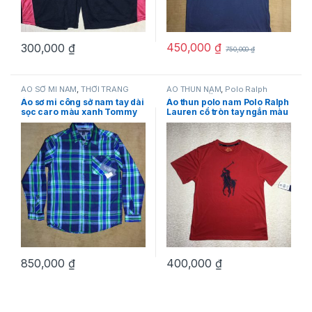
450,000
₫
300,000
₫
750,000
₫
ÁO SƠ MI NAM
,
THỜI TRANG
ÁO THUN NAM
,
Polo Ralph
NAM
,
Tommy Hilfiger
Lauren
,
THỜI TRANG NAM
Áo sơ mi công sở nam tay dài
Áo thun polo nam Polo Ralph
sọc caro màu xanh Tommy
Lauren cổ tròn tay ngắn màu
Hilfiger size L
đỏ size L chính hãng hàng
mỹ
850,000
₫
400,000
₫