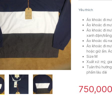
Yêu thích
Áo khoác đi mư
Áo khoác đi mưa
Áo khoác đi mư
xanh đậm/trắn
Áo khoác dù nam
Áo khoác đi mư
hoặc giữ ấm. Áo
Size M
Xuất xứ: mỹ, gi
Tuân thủ hướng 
phẩm lâu dài
750,00