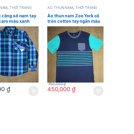
 NAM
,
THỜI TRANG
ÁO THUN NAM
,
THỜI TRANG
y Hilfiger
NAM
,
Zoo York
i công sở nam tay
Áo thun nam Zoo York cổ
 caro màu xanh
tròn cotton tay ngắn màu
lfiger size L
xanh có sọc ngang size L
chính hãng hàng mỹ
750,000
₫
00
₫
450,000
₫