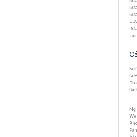
Bướ
Bướ
Bướ
Quý
đượ
cam
Cá
Bướ
Bướ
Chú
tận
Mọi
We
Pho
Fa