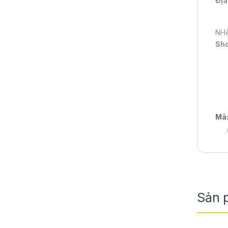
Địa
NHẬ
Sh
Mã
Sản 