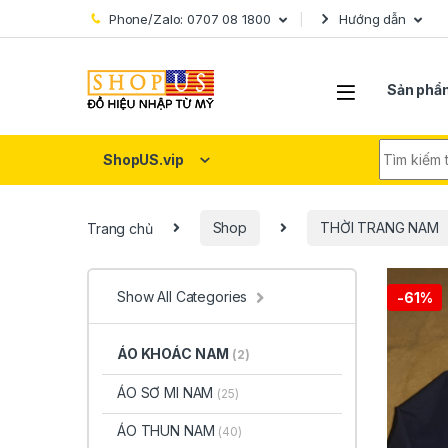
Skip to navigation
Skip to content
Phone/Zalo: 0707 08 1800
Hướng dẫn
Sản phẩ
Search fo
ShopUS.vip
Trang chủ
Shop
THỜI TRANG NAM
Show All Categories
-
61%
ÁO KHOÁC NAM
(2)
ÁO SƠ MI NAM
(25)
ÁO THUN NAM
(40)