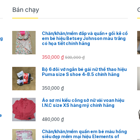
Bán chạy
Chăn/khăn/mềm đắp và quấn+ gối kê cổ
cg
em bé hiệu Betsey Johnson màu trắng
có họa tiết chính hãng
350,000
₫
500,000
₫
Bộ 6 đôi vớ ngắn bé gái nữ thể thao hiệu
Puma size S shoe 4-8.5 chính hãng
350,000
₫
Áo sơ mi kiểu công sở nữ vải voan hiệu
I.N.C size XS hàng mỹ chính hãng
e
480,000
₫
Chăn/khăn/mềm quấn em bé màu hồng
siêu đẹp mềm mại hiệu Elements of