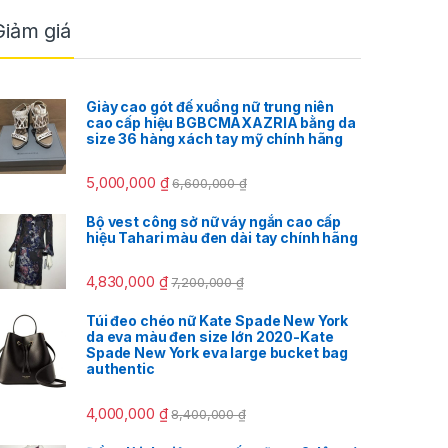
Giảm giá
Giày cao gót đế xuồng nữ trung niên
cao cấp hiệu BGBCMAXAZRIA bằng da
size 36 hàng xách tay mỹ chính hãng
5,000,000
₫
6,600,000
₫
Bộ vest công sở nữ váy ngắn cao cấp
hiệu Tahari màu đen dài tay chính hãng
4,830,000
₫
7,200,000
₫
Túi đeo chéo nữ Kate Spade New York
da eva màu đen size lớn 2020-Kate
Spade New York eva large bucket bag
authentic
4,000,000
₫
8,400,000
₫