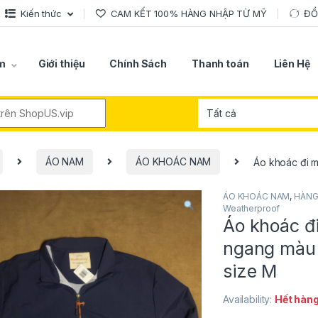
Kiến thức
CAM KẾT 100% HÀNG NHẬP TỪ MỸ
ĐỔ
m
Giới thiệu
Chính Sách
Thanh toán
Liên Hệ
r:
ÁO NAM
ÁO KHOÁC NAM
Áo khoác đi m
ÁO KHOÁC NAM
,
HÀNG
Weatherproof
Áo khoác đ
ngang màu 
size M
Availability:
Hết hàn