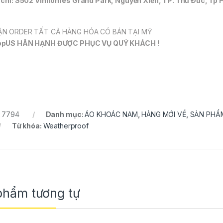
 chỉ: S502 Vinhomes Grand Park, Nguyễn Xiển, TP. Thủ Đức, Tp 
N ORDER TẤT CẢ HÀNG HÓA CÓ BÁN TẠI MỸ
opUS HÂN HẠNH ĐƯỢC PHỤC VỤ QUÝ KHÁCH !
:
7794
Danh mục:
ÁO KHOÁC NAM
,
HÀNG MỚI VỀ
,
SẢN PHẨ
Từ khóa:
Weatherproof
phẩm tương tự