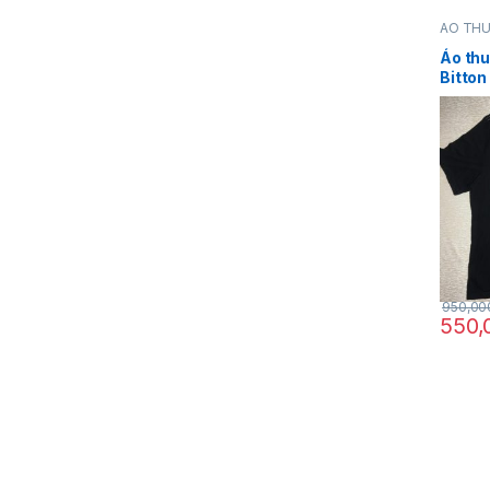
ÁO TH
Bitton
,
Áo thu
Bitton
ngắn m
hãng 
950,0
550