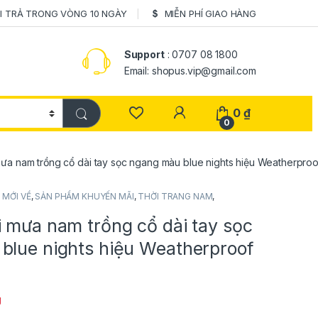
I TRẢ TRONG VÒNG 10 NGÀY
MIỄN PHÍ GIAO HÀNG
Support
: 0707 08 1800
Email: shopus.vip@gmail.com
0
₫
0
ưa nam trồng cổ dài tay sọc ngang màu blue nights hiệu Weatherproo
 MỚI VỀ
,
SẢN PHẨM KHUYẾN MÃI
,
THỜI TRANG NAM
,
i mưa nam trồng cổ dài tay sọc
blue nights hiệu Weatherproof
g