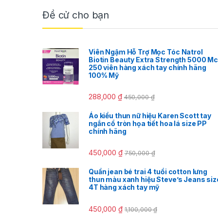
Đề cử cho bạn
Viên Ngậm Hỗ Trợ Mọc Tóc Natrol
Biotin Beauty Extra Strength 5000 M
250 viên hàng xách tay chính hãng
100% Mỹ
288,000
₫
450,000
₫
Áo kiểu thun nữ hiệu Karen Scott tay
ngắn cổ tròn họa tiết hoa lá size PP
chính hãng
450,000
₫
750,000
₫
Quần jean bé trai 4 tuổi cotton lưng
thun màu xanh hiệu Steve’s Jeans siz
4T hàng xách tay mỹ
450,000
₫
1,100,000
₫