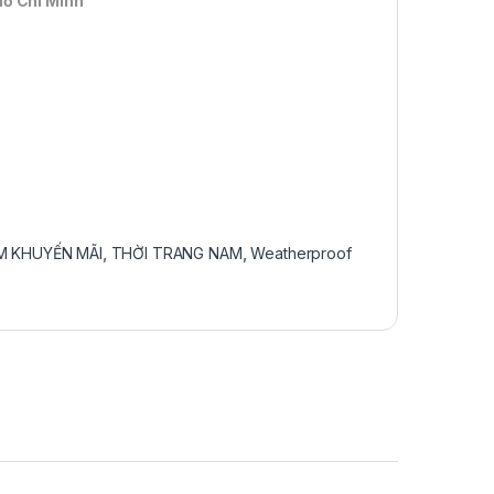
Hồ Chí Minh
M KHUYẾN MÃI
,
THỜI TRANG NAM
,
Weatherproof