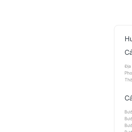
Hư
Cá
Địa
Pho
Thờ
Cá
Bướ
Bướ
Bướ