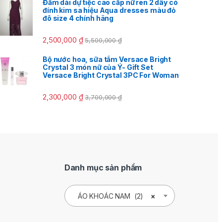
Đầm dài dự tiệc cao cấp nữ ren 2 dây có
đính kim sa hiệu Aqua dresses màu đỏ
đô size 4 chính hãng
2,500,000
₫
5,500,000
₫
Bộ nước hoa, sữa tắm Versace Bright
Crystal 3 món nữ của Ý- Gift Set
Versace Bright Crystal 3PC For Woman
2,300,000
₫
3,700,000
₫
Danh mục sản phẩm
ÁO KHOÁC NAM (2)
×