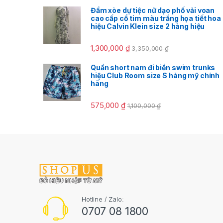
Đầm xòe dự tiệc nữ dạo phố vải voan
cao cấp cổ tim màu trắng họa tiết hoa
hiệu Calvin Klein size 2 hàng hiệu
1,300,000
₫
3,350,000
₫
Quần short nam đi biển swim trunks
hiệu Club Room size S hàng mỹ chính
hãng
575,000
₫
1,100,000
₫
Hotline / Zalo:
0707 08 1800