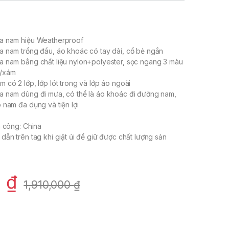
a nam hiệu Weatherproof
 nam trồng đầu, áo khoác có tay dài, cổ bẻ ngắn
a nam bằng chất liệu nylon+polyester, sọc ngang 3 màu
g/xám
 có 2 lớp, lớp lót trong và lớp áo ngoài
a nam dùng đi mưa, có thể là áo khoác đi đường nam,
 nam đa dụng và tiện lợi
a công: China
dẫn trên tag khi giặt ủi để giữ được chất lượng sản
0
₫
1,910,000
₫