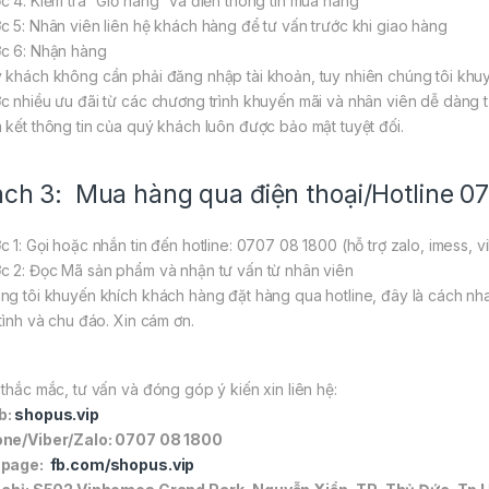
c 4: Kiểm tra “Giỏ hàng” và điền thông tin mua hàng
c 5: Nhân viên liên hệ khách hàng để tư vấn trước khi giao hàng
c 6: Nhận hàng
 khách không cần phải đăng nhập tài khoản, tuy nhiên chúng tôi khuy
c nhiều ưu đãi từ các chương trình khuyến mãi và nhân viên dễ dàng tư
 kết thông tin của quý khách luôn được bảo mật tuyệt đối.
ch 3: Mua hàng qua điện thoại/Hotline 0
c 1: Gọi hoặc nhắn tin đến hotline: 0707 08 1800 (hỗ trợ zalo, imess, v
c 2: Đọc Mã sản phẩm và nhận tư vấn từ nhân viên
ng tôi khuyến khích khách hàng đặt hàng qua hotline, đây là cách nh
 tình và chu đáo. Xin cám ơn.
 thắc mắc, tư vấn và đóng góp ý kiến xin liên hệ:
b:
shopus.vip
ne/Viber/Zalo: 0707 08 1800
npage:
fb.com/shopus.vip