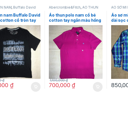
UN NAM
,
Buffalo David
Abercrombie&Fitch
,
ÁO THUN
ÁO SƠ MI
THỜI TRANG NAM
NAM
,
THỜI TRANG NAM
NAM
,
Tomm
n nam Buffalo David
Áo thun polo nam cổ bẻ
Áo sơ m
 cotton cổ tròn tay
cotton tay ngắn màu hồng
dài sọc
àu đen size S chính
Abercrombie&Fitch size M
Tommy Hi
hàng mỹ
hàng mỹ chính hãng
00
₫
1,100,000
₫
,000
₫
700,000
₫
850,0