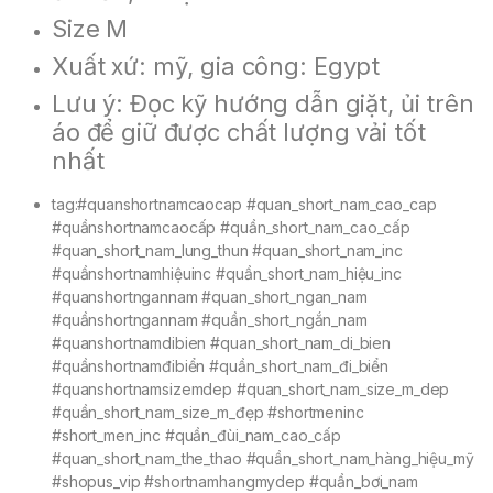
Size M
Xuất xứ: mỹ, gia công: Egypt
Lưu ý: Đọc kỹ hướng dẫn giặt, ủi trên
áo để giữ được chất lượng vải tốt
nhất
tag:#quanshortnamcaocap #quan_short_nam_cao_cap
#quầnshortnamcaocấp #quần_short_nam_cao_cấp
#quan_short_nam_lung_thun #quan_short_nam_inc
#quầnshortnamhiệuinc #quần_short_nam_hiệu_inc
#quanshortngannam #quan_short_ngan_nam
#quầnshortngannam #quần_short_ngắn_nam
#quanshortnamdibien #quan_short_nam_di_bien
#quầnshortnamđibiển #quần_short_nam_đi_biển
#quanshortnamsizemdep #quan_short_nam_size_m_dep
#quần_short_nam_size_m_đẹp #shortmeninc
#short_men_inc #quần_đùi_nam_cao_cấp
#quan_short_nam_the_thao #quần_short_nam_hàng_hiệu_mỹ
#shopus_vip #shortnamhangmydep #quần_bơi_nam