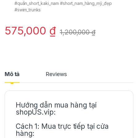
#quần_short_kaki_nam #short_nam_hàng_mỹ_đẹp
#swim_trunks
575,000
₫
1,200,000
₫
Mô tả
Reviews
Hướng dẫn mua hàng tại
shopUS.vip:
Cách 1: Mua trực tiếp tại cửa
hàng: