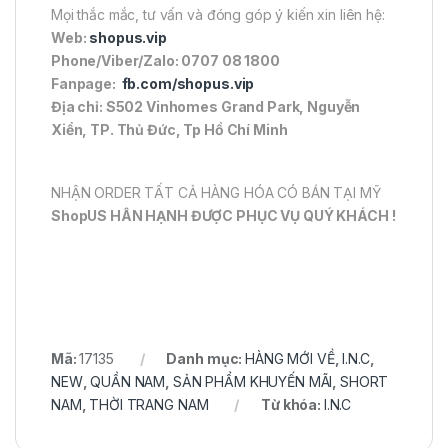
Mọi thắc mắc, tư vấn và đóng góp ý kiến xin liên hệ:
Web:
shopus.vip
Phone/Viber/Zalo: 0707 08 1800
Fanpage:
fb.com/shopus.vip
Địa chỉ: S502 Vinhomes Grand Park, Nguyễn
Xiển, TP. Thủ Đức, Tp Hồ Chí Minh
NHẬN ORDER TẤT CẢ HÀNG HÓA CÓ BÁN TẠI MỸ
ShopUS HÂN HẠNH ĐƯỢC PHỤC VỤ QUÝ KHÁCH !
Mã:
17135
Danh mục:
HÀNG MỚI VỀ
,
I.N.C
,
NEW
,
QUẦN NAM
,
SẢN PHẨM KHUYẾN MÃI
,
SHORT
NAM
,
THỜI TRANG NAM
Từ khóa:
I.N.C