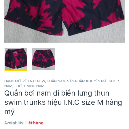
HÀNG MỚI VỀ
,
I.N.C
,
NEW
,
QUẦN NAM
,
SẢN PHẨM KHUYẾN MÃI
,
SHORT
NAM
,
THỜI TRANG NAM
Quần bơi nam đi biển lưng thun
swim trunks hiệu I.N.C size M hàng
mỹ
Availability:
Hết hàng