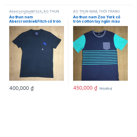
Abercrombie&Fitch
,
ÁO THUN
ÁO THUN NAM
,
THỜI TRANG
NAM
,
THỜI TRANG NAM
NAM
,
Zoo York
Áo thun nam
Áo thun nam Zoo York cổ
Abercrombie&Fitch cổ tròn
tròn cotton tay ngắn màu
cotton ngắn tay màu đen
xanh có sọc ngang size L
size S chính hãng hàng mỹ
chính hãng hàng mỹ
450,000
₫
400,000
₫
750,000
₫