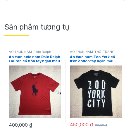
Sản phẩm tương tự
ÁO THUN NAM
,
Polo Ralph
ÁO THUN NAM
,
THỜI TRANG
Lauren
,
THỜI TRANG NAM
NAM
,
Zoo York
Áo thun polo nam Polo Ralph
Áo thun nam Zoo York cổ
Lauren cổ tròn tay ngắn màu
tròn cotton tay ngắn màu
đỏ size L chính hãng hàng
đen size S chính hãng hàng
mỹ
mỹ
450,000
₫
400,000
₫
750,000
₫