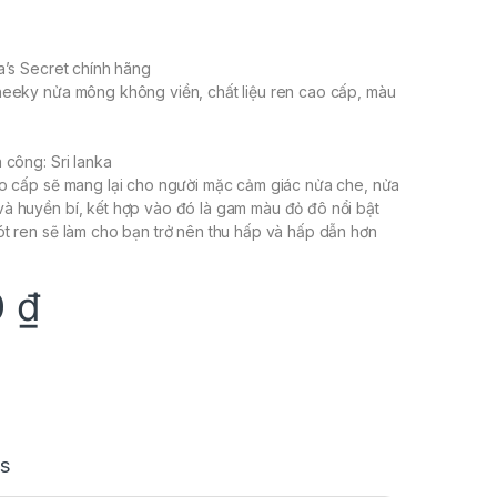
ia’s Secret chính hãng
heeky nửa mông không viền, chất liệu ren cao cấp, màu
 công: Sri lanka
ao cấp sẽ mang lại cho người mặc cảm giác nửa che, nửa
à huyền bí, kết hợp vào đó là gam màu đỏ đô nổi bật
ót ren sẽ làm cho bạn trở nên thu hấp và hấp dẫn hơn
0
₫
s