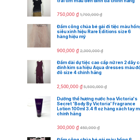
trái tim màu đen đính đá chính hãng
750,000
₫
1,700,000
₫
Đầm công chúa bé gái đi tiệc màu hồn
siêu xinh hiệu Rare Editions size 6
hàng hiệu mỹ
900,000
₫
2,300,000
₫
Đầm dài dự tiệc cao cấp nữ ren 2 dây c
đính kim sa hiệu Aqua dresses màu đ
đô size 4 chính hãng
2,500,000
₫
5,500,000
₫
Dưỡng thể hương nước hoa Victoria's
Secret 'Body By Victoria' Fragrance
Lotion 100ml 3.4 fl oz hàng xách tay 
chính hãng
300,000
₫
450,000
₫
Đầm công chúa bé gái màu hồng 6