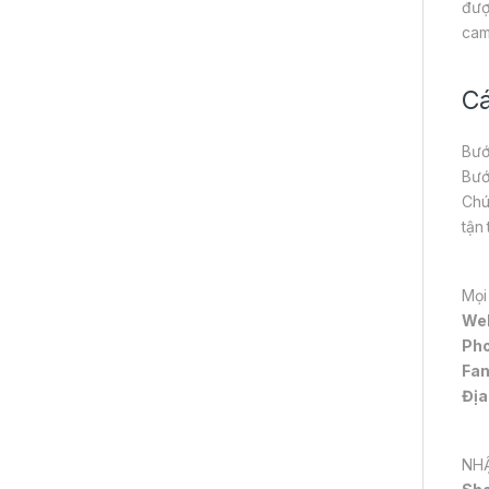
đượ
cam
Cá
Bướ
Bướ
Chú
tận
Mọi
We
Pho
Fa
Địa
NHẬ