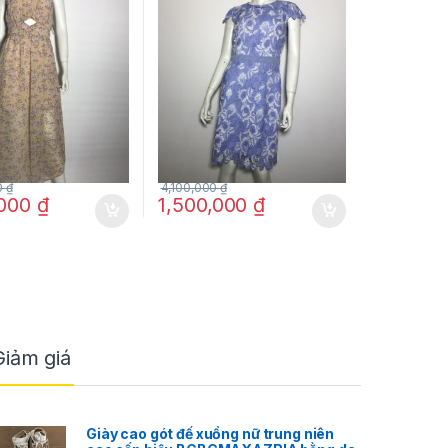
hoa size 4 chính hãng
0
₫
4,100,000
₫
,000
₫
1,500,000
₫
Giảm giá
Giày cao gót đế xuồng nữ trung niên