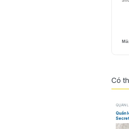
Sh
Mã
Có t
QUẦN 
NỮ
,
Vict
Quần l
Secret
bằng s
màu x