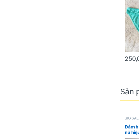
250
Sản 
BIG SAL
NỮ
,
THỜ
Đầm bo
nữ hiệu
chân v