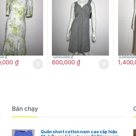
họa tiết hoa màu
đen size PS chính hãng
hãng
ize 2 chính hãng
000
₫
1,200,000
₫
2,900,00
0,000
₫
600,000
₫
1,400
Bán chạy
Quần short cotton nam cao cấp hiệu