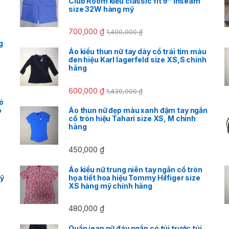
Club Room kiểu classic fit 9’’ inseam
size 32W hàng mỹ
700,000
₫
1,400,000
₫
g
Áo kiểu thun nữ tay dày cổ trái tim màu
đen hiệu Karl lagerfeld size XS,S chính
hãng
600,000
₫
1,430,000
₫
ó
ỏ
Áo thun nữ đẹp màu xanh đậm tay ngắn
cổ tròn hiệu Tahari size XS, M chính
hãng
450,000
₫
Áo kiểu nữ trung niên tay ngắn cổ tròn
mỹ
họa tiết hoa hiệu Tommy Hilfiger size
XS hàng mỹ chính hãng
480,000
₫
Quần jean nữ đáy ngắn có túi trước túi