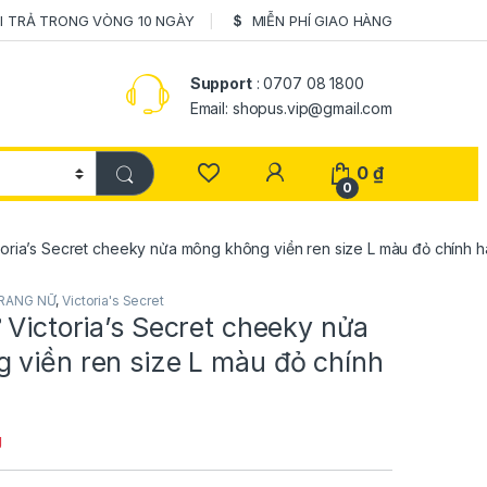
I TRẢ TRONG VÒNG 10 NGÀY
MIỄN PHÍ GIAO HÀNG
Support
: 0707 08 1800
Email: shopus.vip@gmail.com
0
₫
0
toria’s Secret cheeky nửa mông không viền ren size L màu đỏ chính 
TRANG NỮ
,
Victoria's Secret
 Victoria’s Secret cheeky nửa
 viền ren size L màu đỏ chính
g