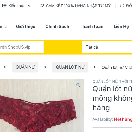
Kiến thức
CAM KẾT 100% HÀNG NHẬP TỪ MỸ
ĐỔ
m
Giới thiệu
Chính Sách
Thanh toán
Liên Hệ
r:
QUẦN NỮ
QUẦN LÓT NỮ
Quần lót nữ Vic
QUẦN LÓT NỮ
,
THỜI 
Quần lót nữ
mông không
hãng
Availability:
Hết hàn