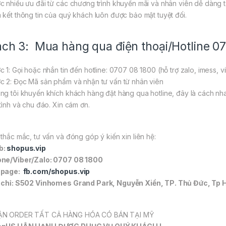
c nhiều ưu đãi từ các chương trình khuyến mãi và nhân viên dễ dàng tư
 kết thông tin của quý khách luôn được bảo mật tuyệt đối.
ch 3: Mua hàng qua điện thoại/Hotline 0
c 1: Gọi hoặc nhắn tin đến hotline: 0707 08 1800 (hỗ trợ zalo, imess, v
c 2: Đọc Mã sản phẩm và nhận tư vấn từ nhân viên
ng tôi khuyến khích khách hàng đặt hàng qua hotline, đây là cách nh
 tình và chu đáo. Xin cám ơn.
 thắc mắc, tư vấn và đóng góp ý kiến xin liên hệ:
b:
shopus.vip
ne/Viber/Zalo: 0707 08 1800
npage:
fb.com/shopus.vip
 chỉ: S502 Vinhomes Grand Park, Nguyễn Xiển, TP. Thủ Đức, Tp 
N ORDER TẤT CẢ HÀNG HÓA CÓ BÁN TẠI MỸ