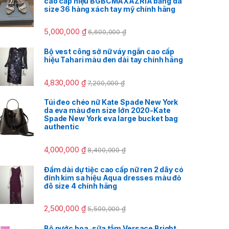
cao cấp hiệu BGBCMAXAZRIA bằng da
size 36 hàng xách tay mỹ chính hãng
5,000,000
₫
6,600,000
₫
Bộ vest công sở nữ váy ngắn cao cấp
hiệu Tahari màu đen dài tay chính hãng
4,830,000
₫
7,200,000
₫
Túi đeo chéo nữ Kate Spade New York
da eva màu đen size lớn 2020-Kate
Spade New York eva large bucket bag
authentic
4,000,000
₫
8,400,000
₫
Đầm dài dự tiệc cao cấp nữ ren 2 dây có
đính kim sa hiệu Aqua dresses màu đỏ
đô size 4 chính hãng
2,500,000
₫
5,500,000
₫
Bộ nước hoa, sữa tắm Versace Bright