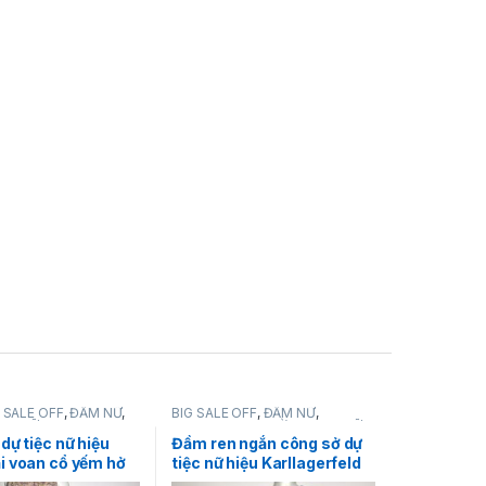
 SALE OFF
,
ĐẦM NỮ
,
BIG SALE OFF
,
ĐẦM NỮ
,
NG NỮ
Karllagerfeld
,
THỜI TRANG NỮ
dự tiệc nữ hiệu
Đầm ren ngắn công sở dự
i voan cổ yếm hở
tiệc nữ hiệu Karllagerfeld
hoa size 4 chính
tay ngắn màu xanh họa tiết