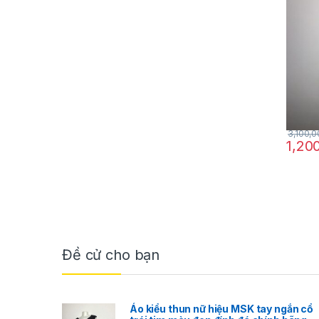
trắng 
vàng s
3,100,
1,20
Đề cử cho bạn
Áo kiểu thun nữ hiệu MSK tay ngắn cổ