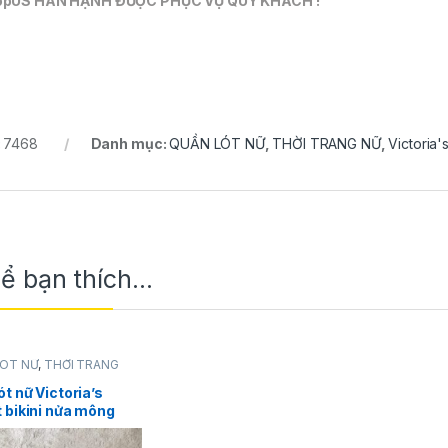
opUS HÂN HẠNH ĐƯỢC PHỤC VỤ QUÝ KHÁCH !
:
7468
Danh mục:
QUẦN LÓT NỮ
,
THỜI TRANG NỮ
,
Victoria'
hể bạn thích…
LÓT NỮ
,
THỜI TRANG
oria's Secret
ót nữ Victoria’s
 bikini nửa mông
atin(satanh) size S
anh chính hãng