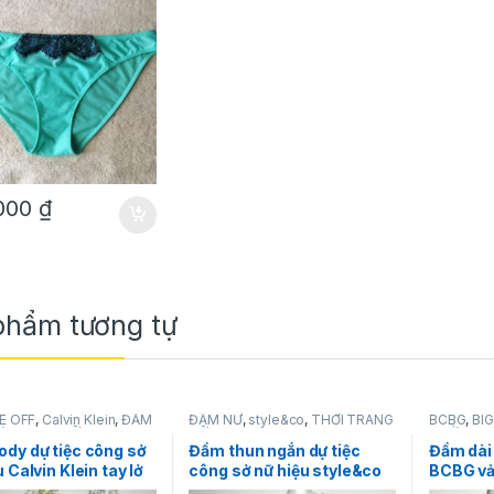
,000
₫
phẩm tương tự
E OFF
,
Calvin Klein
,
ĐẦM
ĐẦM NỮ
,
style&co
,
THỜI TRANG
BCBG
,
BIG
I TRANG NỮ
NỮ
THỜI TRA
dy dự tiệc công sở
Đầm thun ngắn dự tiệc
Đầm dài 
 Calvin Klein tay lở
công sở nữ hiệu style&co
BCBG vả
áy đuôi cá màu
không tay sọc ngang trắng
lưng in 