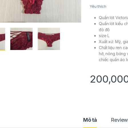
Yêu thích
Quần lót Victor
Quần lót kiểu c
đỏ đô
size L
Xuất xứ: Mỹ, gia
Chất liệu ren c
hở, nóng bỏng v
chiếc quần áo l
200,00
Mô tả
Review