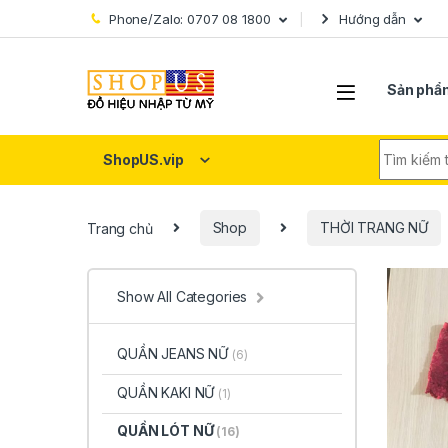
Skip to navigation
Skip to content
Phone/Zalo: 0707 08 1800
Hướng dẫn
Sản phẩ
Search fo
ShopUS.vip
Trang chủ
Shop
THỜI TRANG NỮ
Show All Categories
QUẦN JEANS NỮ
(6)
QUẦN KAKI NỮ
(1)
QUẦN LÓT NỮ
(16)