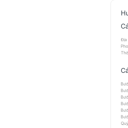
Hư
Cá
Địa
Pho
Thờ
Cá
Bướ
Bướ
Bướ
Bướ
Bướ
Bướ
Quý