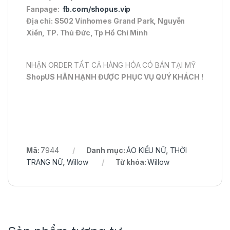
Fanpage:
fb.com/shopus.vip
Địa chỉ: S502 Vinhomes Grand Park, Nguyễn
Xiển, TP. Thủ Đức, Tp Hồ Chí Minh
NHẬN ORDER TẤT CẢ HÀNG HÓA CÓ BÁN TẠI MỸ
ShopUS HÂN HẠNH ĐƯỢC PHỤC VỤ QUÝ KHÁCH !
Mã:
7944
Danh mục:
ÁO KIỂU NỮ
,
THỜI
TRANG NỮ
,
Willow
Từ khóa:
Willow