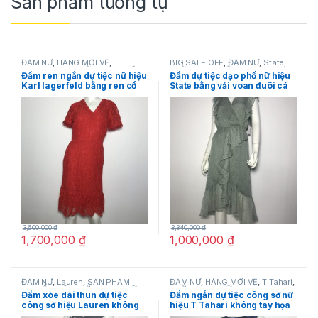
Sản phẩm tương tự
ĐẦM NỮ
,
HÀNG MỚI VỀ
,
BIG SALE OFF
,
ĐẦM NỮ
,
State
,
Karllagerfeld
,
THỜI TRANG NỮ
THỜI TRANG NỮ
Đầm ren ngắn dự tiệc nữ hiệu
Đầm dự tiệc dạo phố nữ hiệu
Karl lagerfeld bằng ren cổ
State bằng vải voan đuôi cá
tim tay ngắn màu đỏ size 2
cực đẹp màu xanh rêu có
chính hãng
họa tiết size XXS chính hãng
3,600,000
₫
3,340,000
₫
1,700,000
₫
1,000,000
₫
ĐẦM NỮ
,
Lauren
,
SẢN PHẨM
ĐẦM NỮ
,
HÀNG MỚI VỀ
,
T Tahari
,
KHUYẾN MÃI
,
THỜI TRANG NỮ
THỜI TRANG NỮ
Đầm xòe dài thun dự tiệc
Đầm ngắn dự tiệc công sở nữ
công sở hiệu Lauren không
hiệu T Tahari không tay họa
tay màu xám chấm bi trắng
tiết hoa màu xanh size 2,4,6