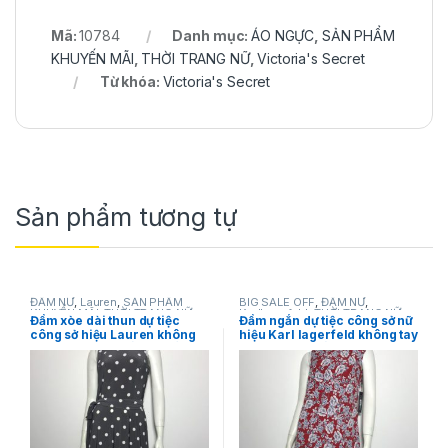
Mã:
10784
Danh mục:
ÁO NGỰC
,
SẢN PHẨM
KHUYẾN MÃI
,
THỜI TRANG NỮ
,
Victoria's Secret
Từ khóa:
Victoria's Secret
Sản phẩm tương tự
ĐẦM NỮ
,
Lauren
,
SẢN PHẨM
BIG SALE OFF
,
ĐẦM NỮ
,
KHUYẾN MÃI
,
THỜI TRANG NỮ
Karllagerfeld
,
THỜI TRANG NỮ
Đầm xòe dài thun dự tiệc
Đầm ngắn dự tiệc công sở nữ
công sở hiệu Lauren không
hiệu Karl lagerfeld không tay
tay màu xám chấm bi trắng
màu đỏ họa tiết hoa size 2
thắt nơ eo size 4 chính hãng
chính hãng