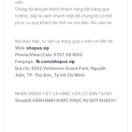
viên
Chúng tôi khuyến khích khách hàng đặt hàng qua
hotline, đây là cách nhanh nhất để chúng tôi có thể
phục vụ quý khách tận tình và chu đáo. Xin cám ơn.
Mọi thắc mắc, tư vấn và đóng góp ý kiến xin liên hệ:
Web:
shopus.vip
Phone/Viber/Zalo: 0707 08 1800
Fanpage:
fb.com/shopus.vip
Địa chỉ: S502 Vinhomes Grand Park, Nguyễn
Xiển, TP. Thủ Đức, Tp Hồ Chí Minh
NHẬN ORDER TẤT CẢ HÀNG HÓA CÓ BÁN TẠI MỸ
ShopUS HÂN HẠNH ĐƯỢC PHỤC VỤ QUÝ KHÁCH !