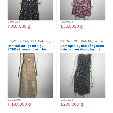
3,500,000
₫
3,600,000
₫
1,300,000
₫
1,350,000
₫
BCBG
,
BIG SALE OFF
,
ĐẦM NỮ
,
BIG SALE OFF
,
ĐẦM NỮ
,
Lauren
,
THỜI TRANG NỮ
THỜI TRANG NỮ
Đầm dài dự tiệc nữ hiệu
Đầm ngắn dự tiệc công sở nữ
BCBG vải voan cổ yếm hở
hiệu Lauren không tay màu
lưng in hoa size 4 chính
đen họa tiết ô vuông trắng
hãng
size 4P chính hãng
2,900,000
₫
3,460,000
₫
1,400,000
₫
1,200,000
₫