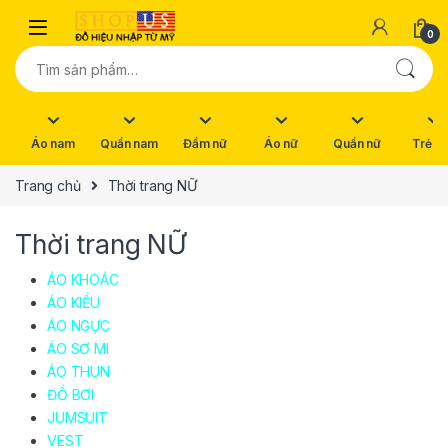
Skip to navigation
Skip to content
0
Tìm kiếm:
Áo nam
Quần nam
Đầm nữ
Áo nữ
Quần nữ
Trẻ e
Trang chủ
Thời trang NỮ
Thời trang NỮ
ÁO KHOÁC
ÁO KIỂU
ÁO NGỰC
ÁO SƠ MI
ÁO THUN
ĐỒ BƠI
JUMSUIT
VEST