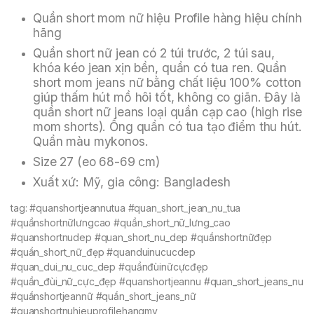
Quần short mom nữ hiệu Profile hàng hiệu chính
hãng
Quần short nữ jean có 2 túi trước, 2 túi sau,
khóa kéo jean xịn bền, quần có tua ren. Quần
short mom jeans nữ bằng chất liệu 100% cotton
giúp thấm hút mồ hôi tốt, không co giãn. Đây là
quần short nữ jeans loại quần cạp cao (high rise
mom shorts). Ống quần có tua tạo điểm thu hút.
Quần màu mykonos.
Size 27 (eo 68-69 cm)
Xuất xứ: Mỹ, gia công: Bangladesh
tag: #quanshortjeannutua #quan_short_jean_nu_tua
#quầnshortnữlưngcao #quần_short_nữ_lưng_cao
#quanshortnudep #quan_short_nu_dep #quầnshortnữđẹp
#quần_short_nữ_đẹp #quanduinucucdep
#quan_dui_nu_cuc_dep #quầnđùinữcựcđẹp
#quần_đùi_nữ_cực_đẹp #quanshortjeannu #quan_short_jeans_nu
#quầnshortjeannữ #quần_short_jeans_nữ
#quanshortnuhieuprofilehangmy