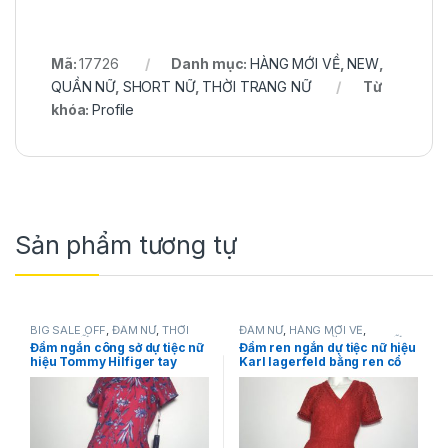
Mã:
17726
Danh mục:
HÀNG MỚI VỀ
,
NEW
,
QUẦN NỮ
,
SHORT NỮ
,
THỜI TRANG NỮ
Từ
khóa:
Profile
Sản phẩm tương tự
BIG SALE OFF
,
ĐẦM NỮ
,
THỜI
ĐẦM NỮ
,
HÀNG MỚI VỀ
,
TRANG NỮ
,
Tommy Hilfiger
Karllagerfeld
,
THỜI TRANG NỮ
Đầm ngắn công sở dự tiệc nữ
Đầm ren ngắn dự tiệc nữ hiệu
hiệu Tommy Hilfiger tay
Karl lagerfeld bằng ren cổ
ngắn màu đỏ họa tiết hoa lá
tim tay ngắn màu đỏ size 2
size 8P chính hãng
chính hãng