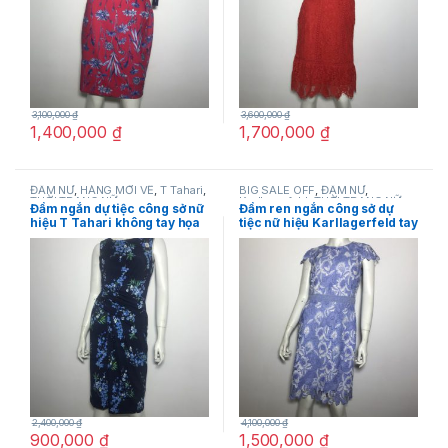
3,100,000
₫
3,600,000
₫
1,400,000
₫
1,700,000
₫
ĐẦM NỮ
,
HÀNG MỚI VỀ
,
T Tahari
,
BIG SALE OFF
,
ĐẦM NỮ
,
THỜI TRANG NỮ
Karllagerfeld
,
THỜI TRANG NỮ
Đầm ngắn dự tiệc công sở nữ
Đầm ren ngắn công sở dự
hiệu T Tahari không tay họa
tiệc nữ hiệu Karllagerfeld tay
tiết hoa màu xanh size 2,4,6
ngắn màu xanh họa tiết hoa
chính hãng
size 4 chính hãng
2,400,000
₫
4,100,000
₫
900,000
₫
1,500,000
₫