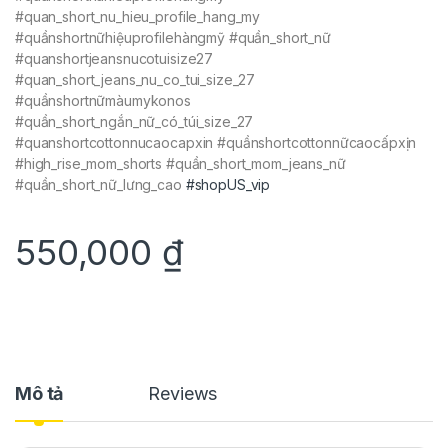
#quan_short_nu_hieu_profile_hang_my
#quầnshortnữhiệuprofilehàngmỹ #quần_short_nữ
#quanshortjeansnucotuisize27
#quan_short_jeans_nu_co_tui_size_27
#quầnshortnữmàumykonos
#quần_short_ngắn_nữ_có_túi_size_27
#quanshortcottonnucaocapxin #quầnshortcottonnữcaocấpxịn
#high_rise_mom_shorts #quần_short_mom_jeans_nữ
#quần_short_nữ_lưng_cao
#shopUS_vip
550,000
₫
Mô tả
Reviews