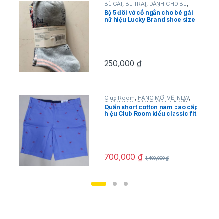
BÉ GÁI
,
BÉ TRAI
,
DÀNH CHO BÉ
,
Lucky Brand
,
VỚ TRẺ EM
Bộ 5 đôi vớ cổ ngắn cho bé gái
nữ hiệu Lucky Brand shoe size
10-4
250,000
₫
Club Room
,
HÀNG MỚI VỀ
,
NEW
,
QUẦN NAM
,
SẢN PHẨM KHUYẾN
Quần short cotton nam cao cấp
MÃI
,
SHORT NAM
,
THỜI TRANG
hiệu Club Room kiểu classic fit
NAM
9’’ inseam size 32W hàng mỹ
700,000
₫
1,400,000
₫