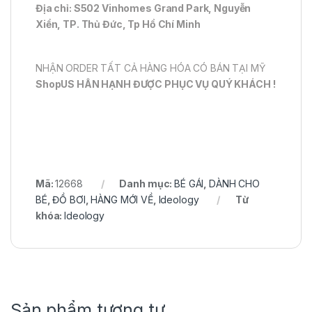
Địa chỉ: S502 Vinhomes Grand Park, Nguyễn
Xiển, TP. Thủ Đức, Tp Hồ Chí Minh
NHẬN ORDER TẤT CẢ HÀNG HÓA CÓ BÁN TẠI MỸ
ShopUS HÂN HẠNH ĐƯỢC PHỤC VỤ QUÝ KHÁCH !
Mã:
12668
Danh mục:
BÉ GÁI
,
DÀNH CHO
BÉ
,
ĐỒ BƠI
,
HÀNG MỚI VỀ
,
Ideology
Từ
khóa:
Ideology
Sản phẩm tương tự