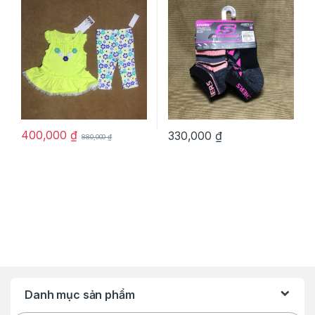
24M chính hãng
400,000
₫
330,000
₫
880,000
₫
Danh mục sản phẩm