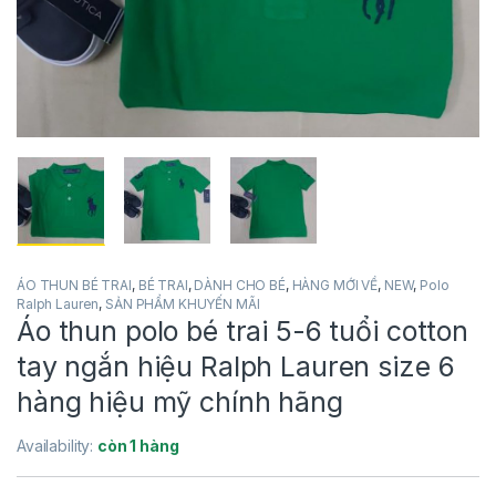
ÁO THUN BÉ TRAI
,
BÉ TRAI
,
DÀNH CHO BÉ
,
HÀNG MỚI VỀ
,
NEW
,
Polo
Ralph Lauren
,
SẢN PHẨM KHUYẾN MÃI
Áo thun polo bé trai 5-6 tuổi cotton
tay ngắn hiệu Ralph Lauren size 6
hàng hiệu mỹ chính hãng
Availability:
còn 1 hàng