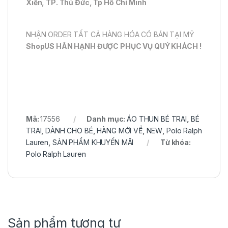
Xiển, TP. Thủ Đức, Tp Hồ Chí Minh
NHẬN ORDER TẤT CẢ HÀNG HÓA CÓ BÁN TẠI MỸ
ShopUS HÂN HẠNH ĐƯỢC PHỤC VỤ QUÝ KHÁCH !
Mã:
17556
Danh mục:
ÁO THUN BÉ TRAI
,
BÉ
TRAI
,
DÀNH CHO BÉ
,
HÀNG MỚI VỀ
,
NEW
,
Polo Ralph
Lauren
,
SẢN PHẨM KHUYẾN MÃI
Từ khóa:
Polo Ralph Lauren
Sản phẩm tương tự