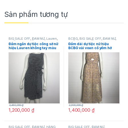
Sản phẩm tương tự
BIG SALE OFF
,
ĐẦM NỮ
,
Lauren
,
BCBG
,
BIG SALE OFF
,
ĐẦM NỮ
,
THỜI TRANG NỮ
THỜI TRANG NỮ
Đầm ngắn dự tiệc công sở nữ
Đầm dài dự tiệc nữ hiệu
hiệu Lauren không tay màu
BCBG vải voan cổ yếm hở
đen họa tiết ô vuông trắng
lưng in hoa size 4 chính
size 4P chính hãng
hãng
3,460,000
₫
2,900,000
₫
1,200,000
₫
1,400,000
₫
BIG SALE OFF
,
ĐẦM NỮ
,
HÀNG
BIG SALE OFF
,
ĐẦM NỮ
,