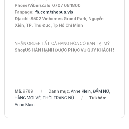
Phone/Viber/Zalo: 0707 08 1800
Fanpage:
fb.com/shopus.vip
Địa chỉ: S502 Vinhomes Grand Park, Nguyễn
Xiển, TP. Thủ Đức, Tp Hồ Chí Minh
NHẬN ORDER TẤT CẢ HÀNG HÓA CÓ BÁN TẠI MỸ
ShopUS HÂN HẠNH ĐƯỢC PHỤC VỤ QUÝ KHÁCH !
Mã:
9789
Danh mục:
Anne Klein
,
ĐẦM NỮ
,
HÀNG MỚI VỀ
,
THỜI TRANG NỮ
Từ khóa:
Anne Klein