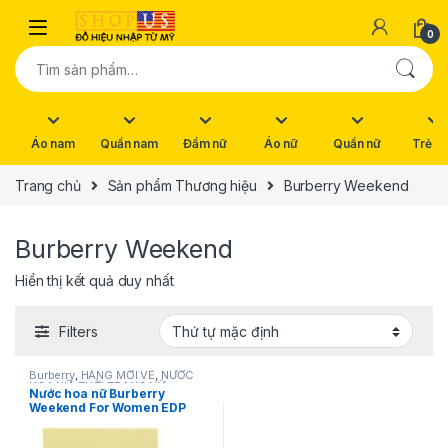
Skip to navigation
Skip to content
0
Tìm kiếm:
Áo nam
Quần nam
Đầm nữ
Áo nữ
Quần nữ
Trẻ e
Trang chủ
Sản phẩm Thương hiệu
Burberry Weekend
Burberry Weekend
Hiển thị kết quả duy nhất
Filters
Burberry
,
HÀNG MỚI VỀ
,
NƯỚC
HOA NỮ
,
THỜI TRANG NỮ
Nước hoa nữ Burberry
Weekend For Women EDP
Natural Spray Vaporisateur
50ml 1.7 fl oz hàng xách tay