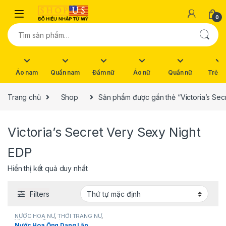
Skip to navigation
Skip to content
0
Tìm kiếm:
Áo nam
Quần nam
Đầm nữ
Áo nữ
Quần nữ
Trẻ e
Trang chủ
Shop
Sản phẩm được gắn thẻ “Victoria’s Sec
Victoria’s Secret Very Sexy Night
EDP
Hiển thị kết quả duy nhất
Filters
NƯỚC HOA NỮ
,
THỜI TRANG NỮ
,
Victoria's Secret
Nước Hoa Ống Dạng Lăn