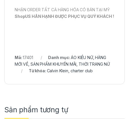
NHẬN ORDER TẤT CẢ HÀNG HÓA CÓ BÁN TẠI MỸ
ShopUS HÂN HẠNH ĐƯỢC PHỤC VỤ QUÝ KHÁCH !
Mã:
17401
Danh mục:
ÁO KIỂU NỮ
,
HÀNG
MỚI VỀ
,
SẢN PHẨM KHUYẾN MÃI
,
THỜI TRANG NỮ
Từ khóa:
Calvin Klein
,
charter club
Sản phẩm tương tự