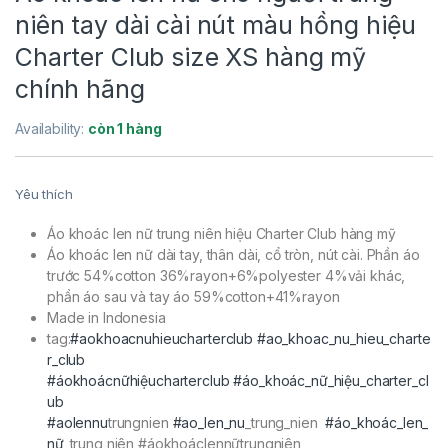
niên tay dài cài nút màu hồng hiệu
Charter Club size XS hàng mỹ
chính hãng
Availability:
còn 1 hàng
Yêu thích
Áo khoác len nữ trung niên hiệu Charter Club hàng mỹ
Áo khoác len nữ dài tay, thân dài, cổ tròn, nút cài. Phần áo
trước 54%cotton 36%rayon+6%polyester 4%vải khác,
phần áo sau và tay áo 59%cotton+41%rayon
Made in Indonesia
tag:
#aokhoacnuhieucharterclub
#ao_khoac_nu_hieu_charte
r_club
#áokhoácnữhiệucharterclub
#áo_khoác_nữ_hiệu_charter_cl
ub
#aolennu
trungnien
#ao_len_nu
_trung_nien
#áo_khoác_len_
nữ
_trung niên #áokhoáclennữtrungniên