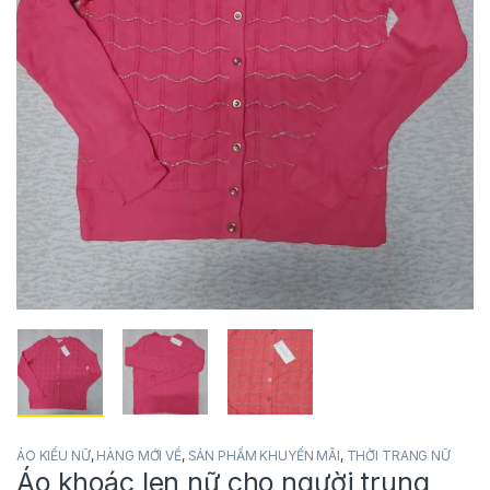
ÁO KIỂU NỮ
,
HÀNG MỚI VỀ
,
SẢN PHẨM KHUYẾN MÃI
,
THỜI TRANG NỮ
Áo khoác len nữ cho người trung