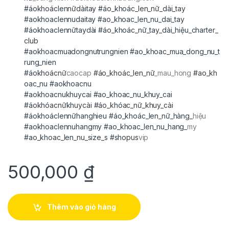
#áokhoáclennữdàitay
#áo_khoác_len_nữ_dài_tay
#aokhoaclennudaitay
#ao_khoac_len_nu_dai_tay
#áokhoaclennữtaydài
#áo_khoác_nữ_tay_dài_hiệu_charter_
club
#aokhoacmuadongnutrungnien
#ao_khoac_mua_dong_nu_t
rung_nien
#áokhoácnữ
caocap
#áo_khoác_len_nữ
_mau_hong
#ao_kh
oac_nu
#aokhoacnu
#aokhoacnukhuycai
#ao_khoac_nu_khuy_cai
#áokhóacnữkhuycài
#áo_khóac_nữ_khuy_cài
#áokhoáclennữhanghieu
#áo_khoác_len_nữ_hàng_
hiệu
#aokhoaclennuhangmy
#ao_khoac_len_nu_hang_
my
#ao_khoac_len_nu_size_s
#shopus
vip
500,000
₫
Thêm vào giỏ hàng