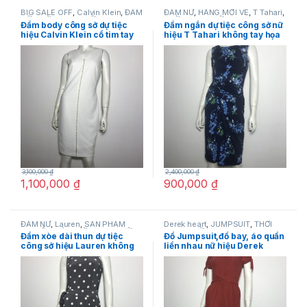
BIG SALE OFF
,
Calvin Klein
,
ĐẦM
ĐẦM NỮ
,
HÀNG MỚI VỀ
,
T Tahari
,
NỮ
,
THỜI TRANG NỮ
THỜI TRANG NỮ
Đầm body công sở dự tiệc
Đầm ngắn dự tiệc công sở nữ
hiệu Calvin Klein cổ tim tay
hiệu T Tahari không tay họa
ngắn màu trắng size 2 chính
tiết hoa màu xanh size 2,4,6
hãng
chính hãng
3,100,000
₫
2,400,000
₫
1,100,000
₫
900,000
₫
ĐẦM NỮ
,
Lauren
,
SẢN PHẨM
Derek heart
,
JUMPSUIT
,
THỜI
KHUYẾN MÃI
,
THỜI TRANG NỮ
TRANG NỮ
Đầm xòe dài thun dự tiệc
Đồ Jumpsuit,đồ bay, áo quần
công sở hiệu Lauren không
liền nhau nữ hiệu Derek
tay màu xám chấm bi trắng
heart tay ngắn có nơ màu
thắt nơ eo size 4 chính hãng
nâu đỏ size S chính hãng