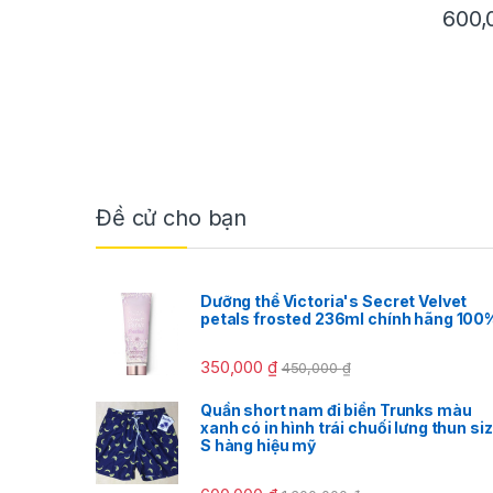
600
Đề cử cho bạn
Dưỡng thể Victoria's Secret Velvet
petals frosted 236ml chính hãng 100
350,000
₫
450,000
₫
Quần short nam đi biển Trunks màu
xanh có in hình trái chuối lưng thun si
S hàng hiệu mỹ