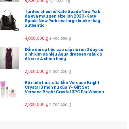
4,830,000
₫
7,200,000
₫
Túi đeo chéo nữ Kate Spade New York
da eva màu đen size lớn 2020-Kate
Spade New York eva large bucket bag
authentic
4,000,000
₫
8,400,000
₫
Đầm dài dự tiệc cao cấp nữ ren 2 dây có
đính kim sa hiệu Aqua dresses màu đỏ
đô size 4 chính hãng
2,500,000
₫
5,500,000
₫
Bộ nước hoa, sữa tắm Versace Bright
Crystal 3 món nữ của Ý- Gift Set
Versace Bright Crystal 3PC For Woman
2,300,000
₫
3,700,000
₫