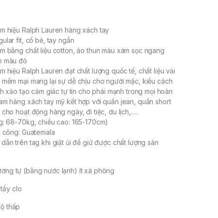
m hiệu Ralph Lauren hàng xách tay
lar fit, cổ bẻ, tay ngắn
m bằng chất liệu cotton, áo thun màu xám sọc ngang
o màu đỏ
m hiệu Ralph Lauren đạt chất lượng quốc tế, chất liệu vải
 mềm mại mang lại sự dễ chịu cho người mặc, kiểu cách
inh xảo tạo cảm giác tự tin cho phái mạnh trong mọi hoàn
am hàng xách tay mỹ kết hợp với quần jean, quần short
 cho hoạt động hàng ngày, đi tiệc, du lịch,….
g: 68-70kg, chiều cao: 165-170cm)
a công: Guatemala
dẫn trên tag khi giặt ủi để giữ được chất lượng sản
ương tự (bằng nước lạnh) ít xà phòng
tẩy clo
độ thấp