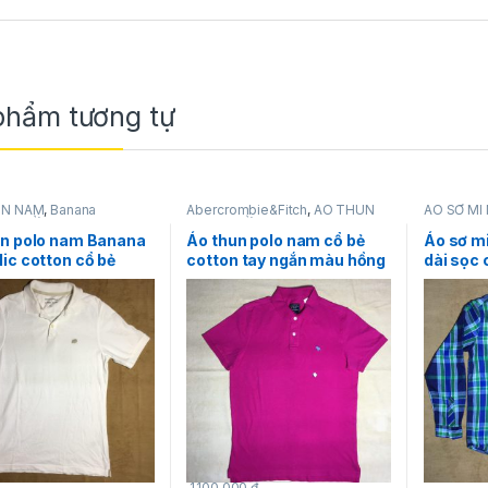
phẩm tương tự
UN NAM
,
Banana
Abercrombie&Fitch
,
ÁO THUN
ÁO SƠ MI
c
,
THỜI TRANG NAM
NAM
,
THỜI TRANG NAM
NAM
,
Tomm
un polo nam Banana
Áo thun polo nam cổ bẻ
Áo sơ m
ic cotton cổ bẻ
cotton tay ngắn màu hồng
dài sọc
ay màu trắng size S
Abercrombie&Fitch size M
Tommy Hi
mỹ chính hãng
hàng mỹ chính hãng
1,100,000
₫