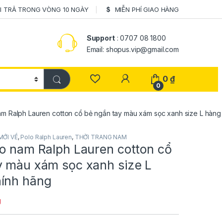
I TRẢ TRONG VÒNG 10 NGÀY
MIỄN PHÍ GIAO HÀNG
Support
: 0707 08 1800
Email: shopus.vip@gmail.com
0
₫
0
am Ralph Lauren cotton cổ bẻ ngắn tay màu xám sọc xanh size L hàng
MỚI VỀ
,
Polo Ralph Lauren
,
THỜI TRANG NAM
lo nam Ralph Lauren cotton cổ
y màu xám sọc xanh size L
ính hãng
g