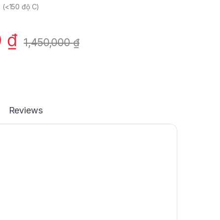
p (<150 độ C)
0
₫
1,450,000
₫
Reviews