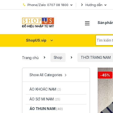
Skip to navigation
Skip to content
Phone/Zalo: 0707 08 1800
Hướng dẫn
Sản phẩ
Search fo
ShopUS.vip
Trang chủ
Shop
THỜI TRANG NAM
Show All Categories
-
45%
ÁO KHOÁC NAM
(2)
ÁO SƠ MI NAM
(25)
ÁO THUN NAM
(40)