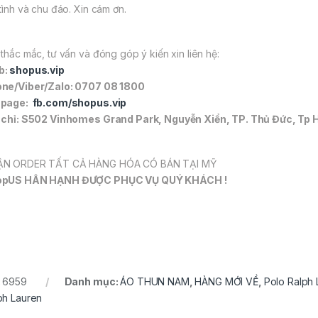
 tình và chu đáo. Xin cám ơn.
 thắc mắc, tư vấn và đóng góp ý kiến xin liên hệ:
b:
shopus.vip
ne/Viber/Zalo: 0707 08 1800
npage:
fb.com/shopus.vip
 chỉ: S502 Vinhomes Grand Park, Nguyễn Xiển, TP. Thủ Đức, Tp 
N ORDER TẤT CẢ HÀNG HÓA CÓ BÁN TẠI MỸ
opUS HÂN HẠNH ĐƯỢC PHỤC VỤ QUÝ KHÁCH !
:
6959
Danh mục:
ÁO THUN NAM
,
HÀNG MỚI VỀ
,
Polo Ralph 
ph Lauren