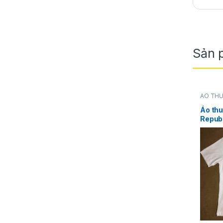
Sản 
ÁO TH
Republi
Áo th
Republ
ngắn t
hàng 