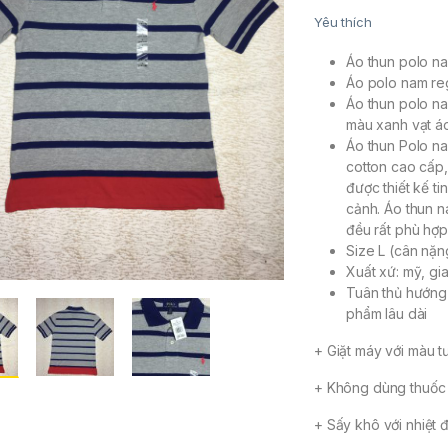
Yêu thích
Áo thun polo na
Áo polo nam regu
Áo thun polo na
màu xanh vạt á
Áo thun Polo na
cotton cao cấp,
được thiết kế t
cảnh. Áo thun n
đều rất phù hợp
Size L (cân nặn
Xuất xứ: mỹ, gi
Tuân thủ hướng 
phẩm lâu dài
+ Giặt máy với màu t
+ Không dùng thuốc 
+ Sấy khô với nhiệt 