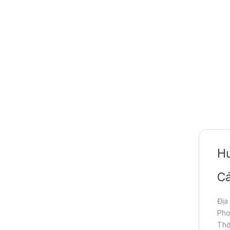
Hư
Cá
Địa
Pho
Thờ