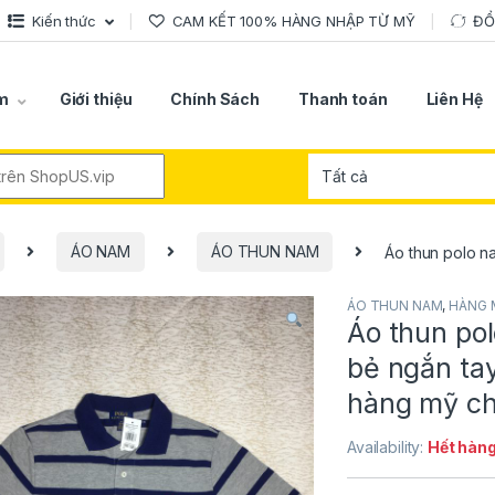
Kiến thức
CAM KẾT 100% HÀNG NHẬP TỪ MỸ
ĐỔ
m
Giới thiệu
Chính Sách
Thanh toán
Liên Hệ
r:
ÁO NAM
ÁO THUN NAM
Áo thun polo n
ÁO THUN NAM
,
HÀNG 
Áo thun po
bẻ ngắn ta
hàng mỹ ch
Availability:
Hết hàn