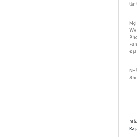
tận
Mọi
We
Pho
Fa
Địa
NHẬ
Sh
Mã
Ral