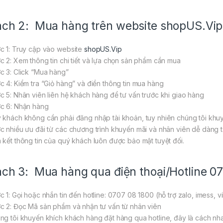
ch 2: Mua hàng trên website
shopUS.Vip
c 1: Truy cập vào website
shopUS.Vip
c 2: Xem thông tin chi tiết và lựa chọn sản phẩm cần mua
c 3: Click “Mua hàng”
c 4: Kiểm tra “Giỏ hàng” và điền thông tin mua hàng
c 5: Nhân viên liên hệ khách hàng để tư vấn trước khi giao hàng
c 6: Nhận hàng
 khách không cần phải đăng nhập tài khoản, tuy nhiên chúng tôi khuy
c nhiều ưu đãi từ các chương trình khuyến mãi và nhân viên dễ dàng tư
 kết thông tin của quý khách luôn được bảo mật tuyệt đối.
ch 3: Mua hàng qua điện thoại/Hotline 0
c 1: Gọi hoặc nhắn tin đến hotline: 0707 08 1800 (hỗ trợ zalo, imess, v
c 2: Đọc Mã sản phẩm và nhận tư vấn từ nhân viên
ng tôi khuyến khích khách hàng đặt hàng qua hotline, đây là cách nh