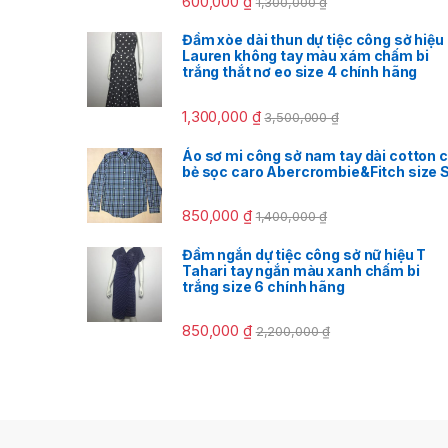
600,000
₫
1,300,000
₫
Đầm xòe dài thun dự tiệc công sở hiệu
Lauren không tay màu xám chấm bi
trắng thắt nơ eo size 4 chính hãng
1,300,000
₫
3,500,000
₫
Áo sơ mi công sở nam tay dài cotton 
bẻ sọc caro Abercrombie&Fitch size 
850,000
₫
1,400,000
₫
Đầm ngắn dự tiệc công sở nữ hiệu T
Tahari tay ngắn màu xanh chấm bi
trắng size 6 chính hãng
850,000
₫
2,200,000
₫