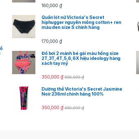
160,000
₫
Quần lót nữ Victoria's Secret
hiphugger nguyên mông cotton+ ren
màu đen size S chính hãng
170,000
₫
cổ
S
Đồ bơi 2 mảnh bé gái màu hồng size
2T,3T,4T,5,6,6X hiệu ideology hàng
xách tay mỹ
350,000
₫
850,000
₫
Dưỡng thể Victoria's Secret Jasmine
Noir 236ml chính hãng 100%
350,000
₫
450,000
₫