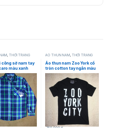
 NAM
,
THỜI TRANG
ÁO THUN NAM
,
THỜI TRANG
y Hilfiger
NAM
,
Zoo York
i công sở nam tay
Áo thun nam Zoo York cổ
 caro màu xanh
tròn cotton tay ngắn màu
lfiger size L
đen size S chính hãng
hàng mỹ
750,000
₫