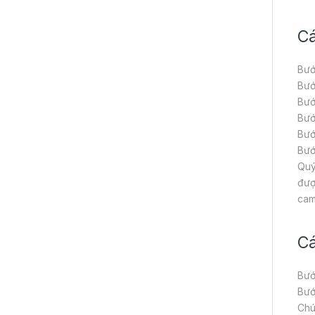
Cá
Bướ
Bướ
Bướ
Bướ
Bướ
Bướ
Quý
đượ
cam
Cá
Bướ
Bướ
Chú