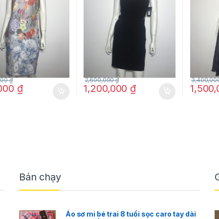
 hãng
chính h
000
₫
2,600,000
₫
3,400,00
,000
₫
1,200,000
₫
1,500
Bán chạy
Áo sơ mi bé trai 8 tuổi sọc caro tay dài