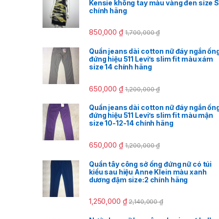
Kensie không tay màu vàng đen size S
chính hãng
850,000
₫
1,700,000
₫
Quần jeans dài cotton nữ đáy ngắn ốn
đứng hiệu 511 Levi’s slim fit màu xám
size 14 chính hãng
650,000
₫
1,200,000
₫
Quần jeans dài cotton nữ đáy ngắn ốn
đứng hiệu 511 Levi’s slim fit màu mận
size 10-12-14 chính hãng
650,000
₫
1,200,000
₫
Quần tây công sở ống đứng nữ có túi
kiểu sau hiệu Anne Klein màu xanh
dương đậm size:2 chính hãng
1,250,000
₫
2,140,000
₫