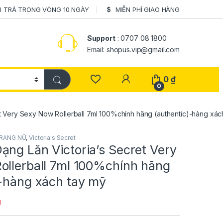
I TRẢ TRONG VÒNG 10 NGÀY
MIỄN PHÍ GIAO HÀNG
Support
: 0707 08 1800
Email: shopus.vip@gmail.com
0
₫
0
t Very Sexy Now Rollerball 7ml 100%chính hãng (authentic)-hàng xác
TRANG NỮ
,
Victoria's Secret
ạng Lăn Victoria’s Secret Very
ollerball 7ml 100%chính hãng
)-hàng xách tay mỹ
g