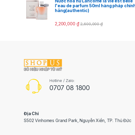
Nước hoa nữ Lancôme la vie est belle
l'eau de parfum 50ml hàng pháp chín
hãng(authentic)
2,200,000
₫
2,600,000
₫
Hotline / Zalo:
0707 08 1800
Địa Chỉ
S502 Vinhomes Grand Park, Nguyễn Xiển, TP. Thủ Đức