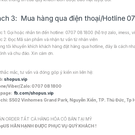
ch 3: Mua hàng qua điện thoại/Hotline 0
c 1: Gọi hoặc nhắn tin đến hotline: 0707 08 1800 (hỗ trợ zalo, imess, v
c 2: Đọc Mã sản phẩm và nhận tư vấn từ nhân viên
ng tôi khuyến khích khách hàng đặt hàng qua hotline, đây là cách nh
 tình và chu đáo. Xin cám ơn.
 thắc mắc, tư vấn và đóng góp ý kiến xin liên hệ:
b:
shopus.vip
ne/Viber/Zalo: 0707 08 1800
npage:
fb.com/shopus.vip
 chỉ: S502 Vinhomes Grand Park, Nguyễn Xiển, TP. Thủ Đức, Tp 
N ORDER TẤT CẢ HÀNG HÓA CÓ BÁN TẠI MỸ
opUS HÂN HẠNH ĐƯỢC PHỤC VỤ QUÝ KHÁCH !