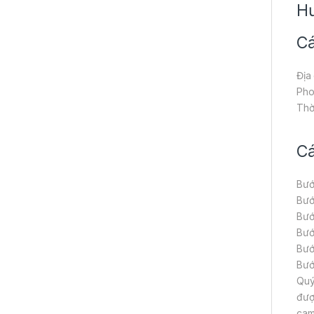
Hư
Cá
Địa
Pho
Thờ
Cá
Bướ
Bướ
Bướ
Bướ
Bướ
Bướ
Quý
đượ
cam