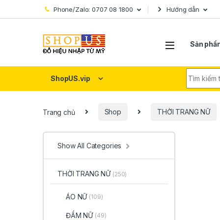
Skip to navigation
Skip to content
Phone/Zalo: 0707 08 1800
Hướng dẫn
Sản phẩ
Search fo
ShopUS.vip
Trang chủ
Shop
THỜI TRANG NỮ
Show All Categories
THỜI TRANG NỮ
(250)
ÁO NỮ
(109)
ĐẦM NỮ
(49)