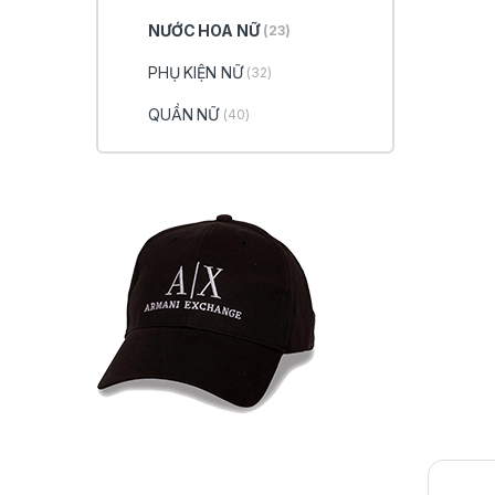
NƯỚC HOA NỮ
(23)
PHỤ KIỆN NỮ
(32)
QUẦN NỮ
(40)