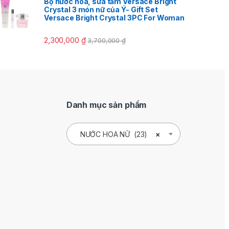
Bộ nước hoa, sữa tắm Versace Bright
Crystal 3 món nữ của Ý- Gift Set
Versace Bright Crystal 3PC For Woman
2,300,000
₫
3,700,000
₫
Danh mục sản phẩm
NƯỚC HOA NỮ (23)
×