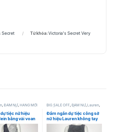
s Secret
Từ khóa:
Victoria's Secret Very
in
,
ĐẦM NỮ
,
HÀNG MỚI
BIG SALE OFF
,
ĐẦM NỮ
,
Lauren
,
TRANG NỮ
THỜI TRANG NỮ
dự tiệc nữ hiệu
Đầm ngắn dự tiệc công sở
lein bằng vải voan
nữ hiệu Lauren không tay
 không tay chân
màu đen họa tiết ô vuông
 tôm size 12P
trắng size 4P chính hãng