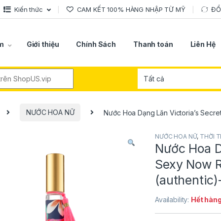
Kiến thức
CAM KẾT 100% HÀNG NHẬP TỪ MỸ
ĐỔ
m
Giới thiệu
Chính Sách
Thanh toán
Liên Hệ
r:
NƯỚC HOA NỮ
Nước Hoa Dạng Lăn Victoria’s Secre
NƯỚC HOA NỮ
,
THỜI 
Nước Hoa D
Sexy Now R
(authentic
Availability:
Hết hàn