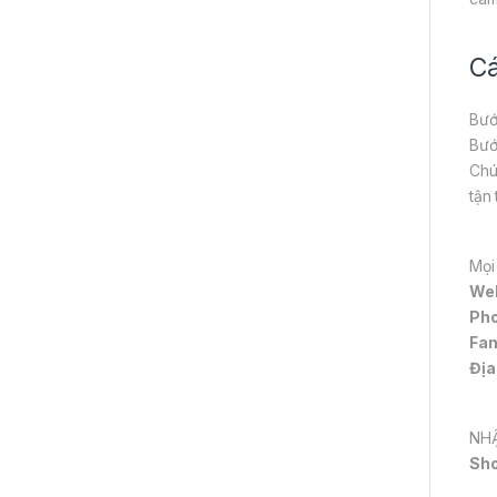
Cá
Bướ
Bướ
Chú
tận
Mọi
We
Pho
Fa
Địa
NHẬ
Sh