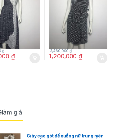
ãng
0
₫
3,460,000
₫
,000
₫
1,200,000
₫
Giảm giá
Giày cao gót đế xuồng nữ trung niên