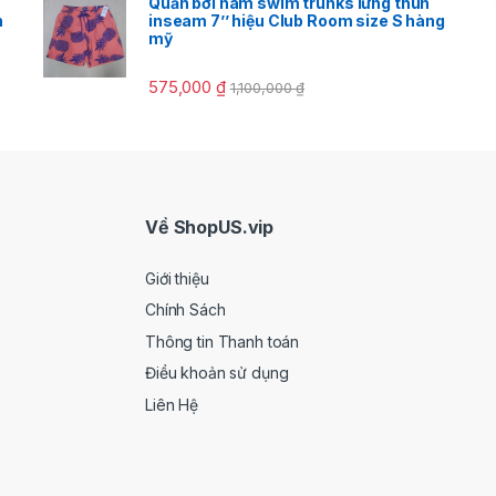
Quần bơi nam swim trunks lưng thun
h
inseam 7’’ hiệu Club Room size S hàng
mỹ
575,000
₫
1,100,000
₫
Về ShopUS.vip
Giới thiệu
Chính Sách
Thông tin Thanh toán
Điều khoản sử dụng
Liên Hệ