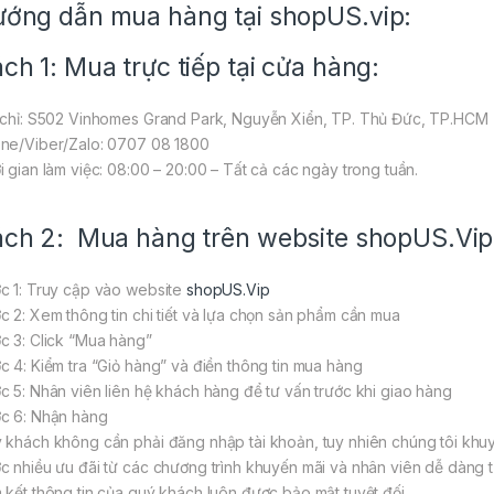
ớng dẫn mua hàng tại shopUS.vip:
ch 1: Mua trực tiếp tại cửa hàng:
 chỉ: S502 Vinhomes Grand Park, Nguyễn Xiển, TP. Thủ Đức, TP.HCM
ne/Viber/Zalo: 0707 08 1800
i gian làm việc: 08:00 – 20:00 – Tất cả các ngày trong tuần.
ch 2: Mua hàng trên website
shopUS.Vip
c 1: Truy cập vào website
shopUS.Vip
c 2: Xem thông tin chi tiết và lựa chọn sản phẩm cần mua
c 3: Click “Mua hàng”
c 4: Kiểm tra “Giỏ hàng” và điền thông tin mua hàng
c 5: Nhân viên liên hệ khách hàng để tư vấn trước khi giao hàng
c 6: Nhận hàng
 khách không cần phải đăng nhập tài khoản, tuy nhiên chúng tôi khuy
c nhiều ưu đãi từ các chương trình khuyến mãi và nhân viên dễ dàng tư
 kết thông tin của quý khách luôn được bảo mật tuyệt đối.