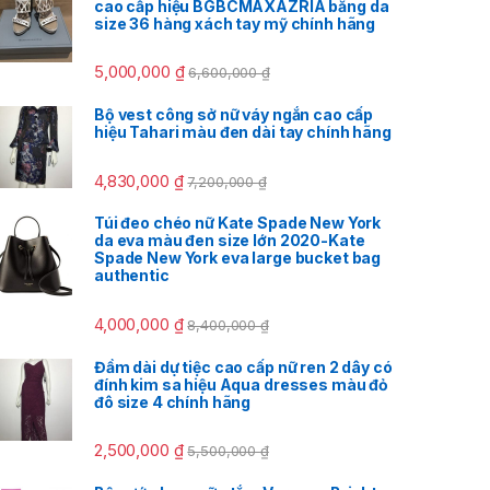
cao cấp hiệu BGBCMAXAZRIA bằng da
size 36 hàng xách tay mỹ chính hãng
5,000,000
₫
6,600,000
₫
Bộ vest công sở nữ váy ngắn cao cấp
hiệu Tahari màu đen dài tay chính hãng
4,830,000
₫
7,200,000
₫
Túi đeo chéo nữ Kate Spade New York
da eva màu đen size lớn 2020-Kate
Spade New York eva large bucket bag
authentic
4,000,000
₫
8,400,000
₫
Đầm dài dự tiệc cao cấp nữ ren 2 dây có
đính kim sa hiệu Aqua dresses màu đỏ
đô size 4 chính hãng
2,500,000
₫
5,500,000
₫