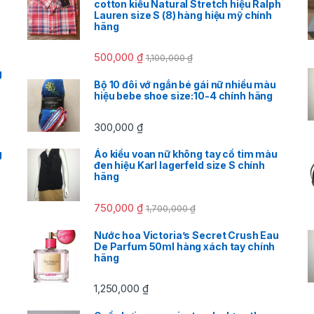
cotton kiểu Natural Stretch hiệu Ralph
Lauren size S (8) hàng hiệu mỹ chính
hãng
500,000
₫
1,100,000
₫
g
Bộ 10 đôi vớ ngắn bé gái nữ nhiều màu
hiệu bebe shoe size:10-4 chính hãng
300,000
₫
g
Áo kiểu voan nữ không tay cổ tim màu
đen hiệu Karl lagerfeld size S chính
hãng
750,000
₫
1,700,000
₫
Nước hoa Victoria’s Secret Crush Eau
De Parfum 50ml hàng xách tay chính
hãng
1,250,000
₫