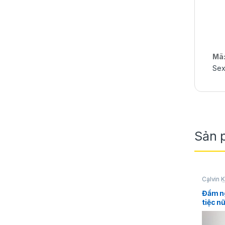
Mã
Sex
Sản 
Calvin K
VỀ
,
THỜ
Đầm n
tiệc n
không
tiết h