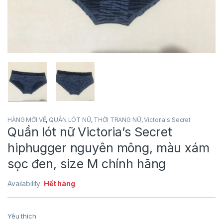
HÀNG MỚI VỀ
,
QUẦN LÓT NỮ
,
THỜI TRANG NỮ
,
Victoria's Secret
Quần lót nữ Victoria’s Secret
hiphugger nguyên mông, màu xám
sọc đen, size M chính hãng
Availability:
Hết hàng
Yêu thích