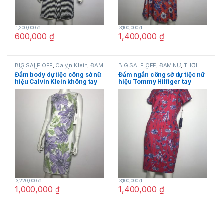
1,200,000
₫
3,100,000
₫
600,000
₫
1,400,000
₫
BIG SALE OFF
,
Calvin Klein
,
ĐẦM
BIG SALE OFF
,
ĐẦM NỮ
,
THỜI
NỮ
,
THỜI TRANG NỮ
TRANG NỮ
,
Tommy Hilfiger
Đầm body dự tiệc công sở nữ
Đầm ngắn công sở dự tiệc nữ
hiệu Calvin Klein không tay
hiệu Tommy Hilfiger tay
màu trắng họa tiết hoa màu
ngắn màu đỏ họa tiết hoa lá
tím size 2 chính hãng
size 8P chính hãng
3,220,000
₫
3,100,000
₫
1,000,000
₫
1,400,000
₫