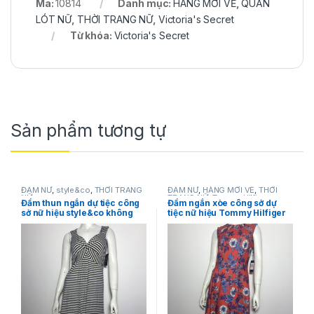
Mã:
10814
Danh mục:
HÀNG MỚI VỀ
,
QUẦN
LÓT NỮ
,
THỜI TRANG NỮ
,
Victoria's Secret
Từ khóa:
Victoria's Secret
Sản phẩm tương tự
ĐẦM NỮ
,
style&co
,
THỜI TRANG
ĐẦM NỮ
,
HÀNG MỚI VỀ
,
THỜI
NỮ
TRANG NỮ
,
Tommy Hilfiger
Đầm thun ngắn dự tiệc công
Đầm ngắn xòe công sở dự
sở nữ hiệu style&co không
tiệc nữ hiệu Tommy Hilfiger
tay sọc ngang trắng đen size
không tay màu cam họa tiết
PS chính hãng
hoa lá size 2 chính hãng