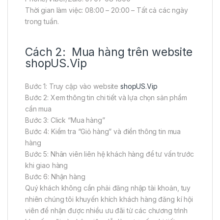
Thời gian làm việc: 08:00 – 20:00 – Tất cả các ngày
trong tuần.
Cách 2: Mua hàng trên website
shopUS.Vip
Bước 1: Truy cập vào website
shopUS.Vip
Bước 2: Xem thông tin chi tiết và lựa chọn sản phẩm
cần mua
Bước 3: Click “Mua hàng”
Bước 4: Kiểm tra “Giỏ hàng” và điền thông tin mua
hàng
Bước 5: Nhân viên liên hệ khách hàng để tư vấn trước
khi giao hàng
Bước 6: Nhận hàng
Quý khách không cần phải đăng nhập tài khoản, tuy
nhiên chúng tôi khuyến khích khách hàng đăng kí hội
viên để nhận được nhiều ưu đãi từ các chương trình