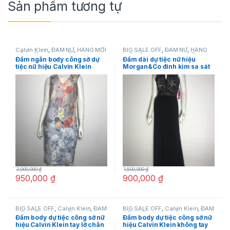
Sản phẩm tương tự
Calvin Klein
,
ĐẦM NỮ
,
HÀNG MỚI
BIG SALE OFF
,
ĐẦM NỮ
,
HÀNG
VỀ
,
THỜI TRANG NỮ
MỚI VỀ
,
Morgan&Co
,
THỜI
Đầm ngắn body công sở dự
Đầm dài dự tiệc nữ hiệu
TRANG NỮ
tiệc nữ hiệu Calvin Klein
Morgan&Co đính kim sa sát
không tay màu xám họa tiết
nách màu đen size 5 chính
hoa nhiều màu size 6 chính
hãng
hãng
2,000,000
₫
1,500,000
₫
950,000
₫
900,000
₫
BIG SALE OFF
,
Calvin Klein
,
ĐẦM
BIG SALE OFF
,
Calvin Klein
,
ĐẦM
NỮ
,
THỜI TRANG NỮ
NỮ
,
THỜI TRANG NỮ
Đầm body dự tiệc công sở nữ
Đầm body dự tiệc công sở nữ
hiệu Calvin Klein tay lở chân
hiệu Calvin Klein không tay