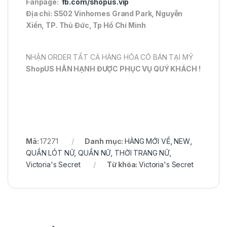
Fanpage:
fb.com/shopus.vip
Địa chỉ: S502 Vinhomes Grand Park, Nguyễn
Xiển, TP. Thủ Đức, Tp Hồ Chí Minh
NHẬN ORDER TẤT CẢ HÀNG HÓA CÓ BÁN TẠI MỸ
ShopUS HÂN HẠNH ĐƯỢC PHỤC VỤ QUÝ KHÁCH !
Mã:
17271
Danh mục:
HÀNG MỚI VỀ
,
NEW
,
QUẦN LÓT NỮ
,
QUẦN NỮ
,
THỜI TRANG NỮ
,
Victoria's Secret
Từ khóa:
Victoria's Secret