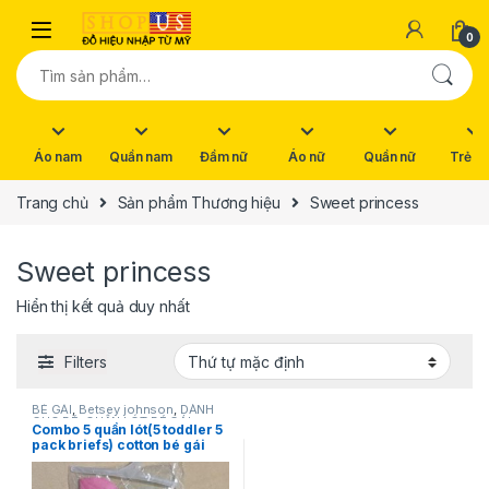
Skip to navigation
Skip to content
0
Tìm kiếm:
Áo nam
Quần nam
Đầm nữ
Áo nữ
Quần nữ
Trẻ e
Trang chủ
Sản phẩm Thương hiệu
Sweet princess
Sweet princess
Hiển thị kết quả duy nhất
Filters
BÉ GÁI
,
Betsey johnson
,
DÀNH
CHO BÉ
,
QUẦN LÓT BÉ GÁI
Combo 5 quần lót(5 toddler 5
pack briefs) cotton bé gái
hiệu Sweet princess hàng mỹ
chính hãng