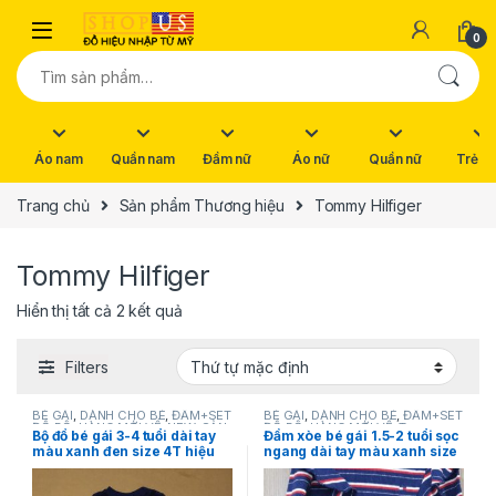
Skip to navigation
Skip to content
0
Tìm kiếm:
Áo nam
Quần nam
Đầm nữ
Áo nữ
Quần nữ
Trẻ e
Trang chủ
Sản phẩm Thương hiệu
Tommy Hilfiger
Tommy Hilfiger
Hiển thị tất cả 2 kết quả
Filters
BÉ GÁI
,
DÀNH CHO BÉ
,
ĐẦM+SET
BÉ GÁI
,
DÀNH CHO BÉ
,
ĐẦM+SET
ĐỒ BỘ
,
HÀNG MỚI VỀ
,
NEW
,
SẢN
ĐỒ BỘ
,
HÀNG MỚI VỀ
,
Tommy
Bộ đồ bé gái 3-4 tuổi dài tay
Đầm xòe bé gái 1.5-2 tuổi sọc
PHẨM KHUYẾN MÃI
,
Tommy
Hilfiger
màu xanh đen size 4T hiệu
ngang dài tay màu xanh size
Hilfiger
Tommy Hilfiger hàng chính
18M & size 24M hiệu Tommy
hãng nhập từ Mỹ
Hilfiger hàng mỹ