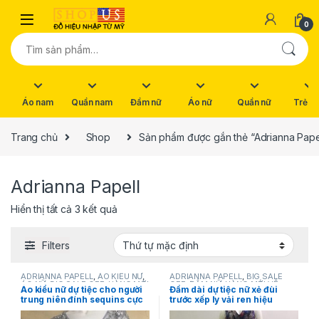
Skip to navigation
Skip to content
0
Tìm kiếm:
Áo nam
Quần nam
Đầm nữ
Áo nữ
Quần nữ
Trẻ e
Trang chủ
Shop
Sản phẩm được gắn thẻ “Adrianna Pape
Adrianna Papell
Hiển thị tất cả 3 kết quả
Filters
ADRIANNA PAPELL
,
ÁO KIỂU NỮ
,
ADRIANNA PAPELL
,
BIG SALE
ÁO NỮ
,
BIG SALE OFF
,
HÀNG MỚI
OFF
,
ĐẦM NỮ
,
HÀNG MỚI VỀ
,
Áo kiểu nữ dự tiệc cho người
Đầm dài dự tiệc nữ xẻ đùi
VỀ
,
NEW
,
THỜI TRANG NỮ
NEW
,
SẢN PHẨM KHUYẾN MÃI
,
trung niên đính sequins cực
trước xếp ly vải ren hiệu
THỜI TRANG NỮ
đẹp sang trọng màu xám cổ
Adrianna Papell size 6