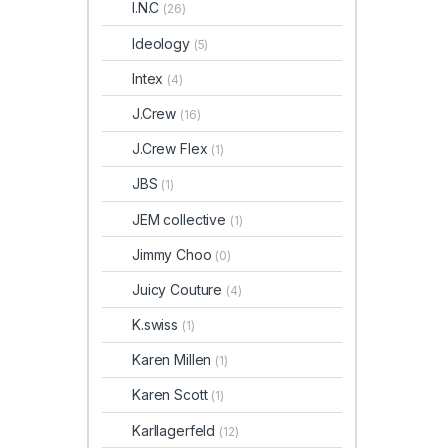
I.N.C
(26)
Ideology
(5)
Intex
(4)
J.Crew
(16)
J.Crew Flex
(1)
JBS
(1)
JEM collective
(1)
Jimmy Choo
(0)
Juicy Couture
(4)
K.swiss
(1)
Karen Millen
(1)
Karen Scott
(1)
Karllagerfeld
(12)