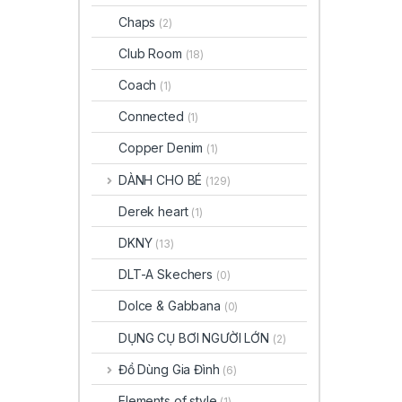
Chaps
(2)
Club Room
(18)
Coach
(1)
Connected
(1)
Copper Denim
(1)
DÀNH CHO BÉ
(129)
Derek heart
(1)
DKNY
(13)
DLT-A Skechers
(0)
Dolce & Gabbana
(0)
DỤNG CỤ BƠI NGƯỜI LỚN
(2)
Đồ Dùng Gia Đình
(6)
Elements of style
(1)