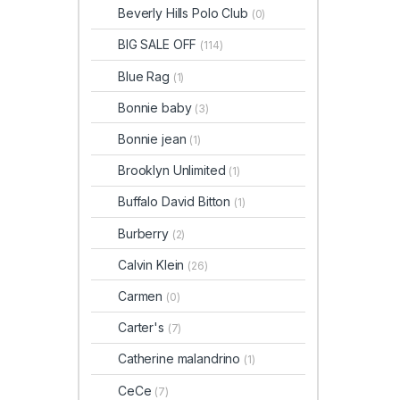
Beverly Hills Polo Club
(0)
BIG SALE OFF
(114)
Blue Rag
(1)
Bonnie baby
(3)
Bonnie jean
(1)
Brooklyn Unlimited
(1)
Buffalo David Bitton
(1)
Burberry
(2)
Calvin Klein
(26)
Carmen
(0)
Carter's
(7)
Catherine malandrino
(1)
CeCe
(7)