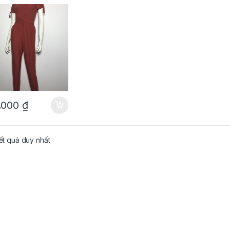
 heart tay ngắn có
u nâu đỏ size S
h hãng
,000
₫
kết quả duy nhất