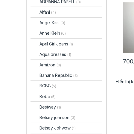
ADRIANNA PAPELL
(3)
Derek
nơ mà
Alfani
(4)
chín
Angel Kiss
(0)
Anne Klein
(6)
April Girl Jeans
(1)
Aqua dresses
(1)
700
Armitron
(0)
Banana Republic
(3)
Hiển thị 
BCBG
(5)
Bebe
(5)
Bestway
(1)
Betsey johnson
(3)
Betsey Johwow
(1)