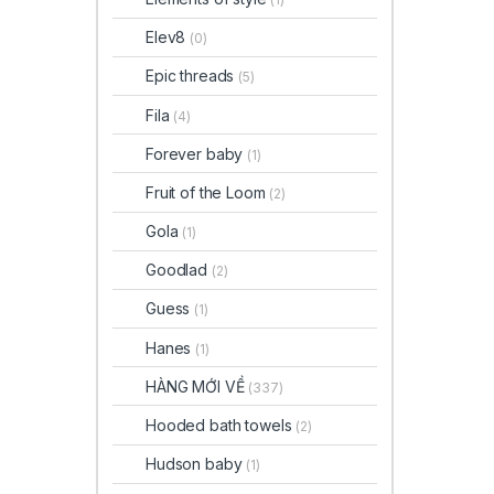
Elev8
(0)
Epic threads
(5)
Fila
(4)
Forever baby
(1)
Fruit of the Loom
(2)
Gola
(1)
Goodlad
(2)
Guess
(1)
Hanes
(1)
HÀNG MỚI VỀ
(337)
Hooded bath towels
(2)
Hudson baby
(1)