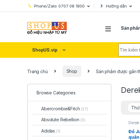
Skip to navigation
Skip to content
Phone/Zalo: 0707 08 1800
Hướng dẫn
Sản phẩ
Search fo
ShopUS.vip
Trang chủ
Shop
Sản phẩm được gắn th
Dere
Browse Categories
Abercrombie&Fitch
(27)
Absolute Rebellion
(0)
Derek 
THỜI 
Adidas
Đồ J
(1)
quần 