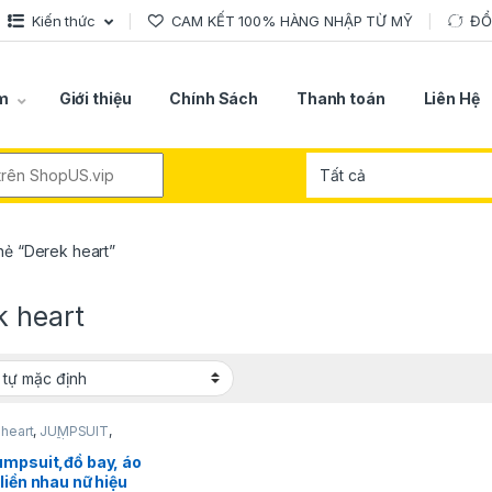
Kiến thức
CAM KẾT 100% HÀNG NHẬP TỪ MỸ
ĐỔ
m
Giới thiệu
Chính Sách
Thanh toán
Liên Hệ
r:
ẻ “Derek heart”
k heart
heart
,
JUMPSUIT
,
TRANG NỮ
umpsuit,đồ bay, áo
liền nhau nữ hiệu