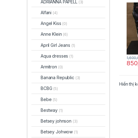
ADRIANNA PAPELL
(3)
nhiều
da rắ
Alfani
(4)
chín
Angel Kiss
(0)
Anne Klein
(6)
April Girl Jeans
(1)
Aqua dresses
(1)
1,600
850
Armitron
(0)
Banana Republic
(3)
Hiển thị 
BCBG
(5)
Bebe
(5)
Bestway
(1)
Betsey johnson
(3)
Betsey Johwow
(1)