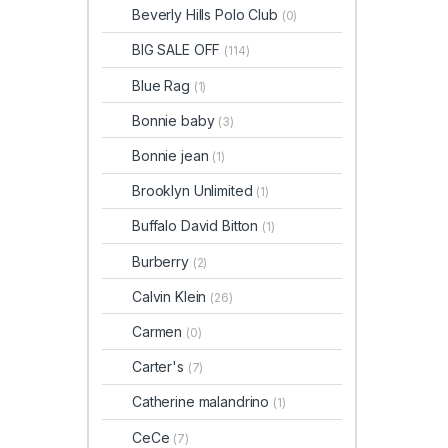
Beverly Hills Polo Club
(0)
BIG SALE OFF
(114)
Blue Rag
(1)
Bonnie baby
(3)
Bonnie jean
(1)
Brooklyn Unlimited
(1)
Buffalo David Bitton
(1)
Burberry
(2)
Calvin Klein
(26)
Carmen
(0)
Carter's
(7)
Catherine malandrino
(1)
CeCe
(7)