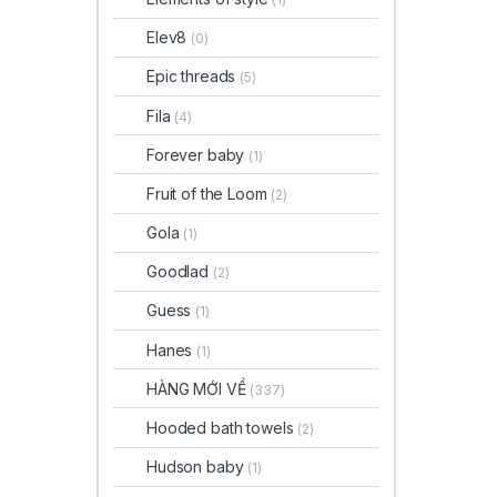
Elev8
(0)
Epic threads
(5)
Fila
(4)
Forever baby
(1)
Fruit of the Loom
(2)
Gola
(1)
Goodlad
(2)
Guess
(1)
Hanes
(1)
HÀNG MỚI VỀ
(337)
Hooded bath towels
(2)
Hudson baby
(1)