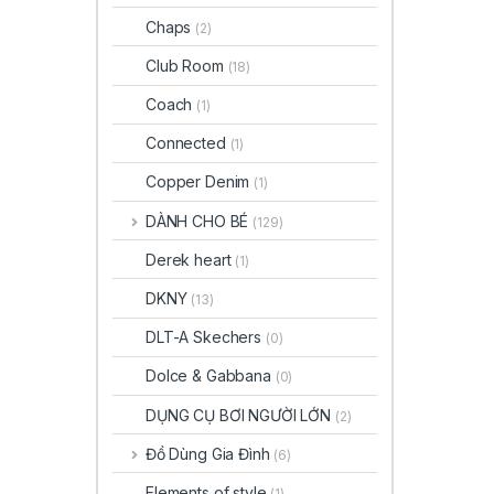
Chaps
(2)
Club Room
(18)
Coach
(1)
Connected
(1)
Copper Denim
(1)
DÀNH CHO BÉ
(129)
Derek heart
(1)
DKNY
(13)
DLT-A Skechers
(0)
Dolce & Gabbana
(0)
DỤNG CỤ BƠI NGƯỜI LỚN
(2)
Đồ Dùng Gia Đình
(6)
Elements of style
(1)