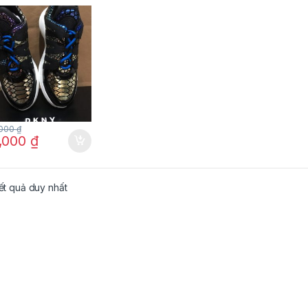
 màu thiết kế dạng
n size (US) 7.5
h hãng
,000
₫
,000
₫
kết quả duy nhất