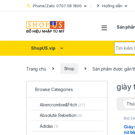
Skip to navigation
Skip to content
Phone/Zalo: 0707 08 1800
Hướng dẫn
Sản phẩ
Search fo
ShopUS.vip
Trang chủ
Shop
Sản phẩm được gắn th
giày
Browse Categories
Abercrombie&Fitch
(27)
Absolute Rebellion
(0)
BIG S
DÉP N
KIỆN 
Adidas
Giày 
(1)
MÃI
,
T
nữ b