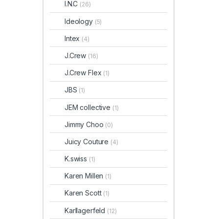
I.N.C
(26)
Ideology
(5)
Intex
(4)
J.Crew
(16)
J.Crew Flex
(1)
JBS
(1)
JEM collective
(1)
Jimmy Choo
(0)
Juicy Couture
(4)
K.swiss
(1)
Karen Millen
(1)
Karen Scott
(1)
Karllagerfeld
(12)