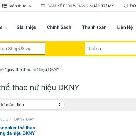
Kiến thức
CAM KẾT 100% HÀNG NHẬP TỪ MỸ
ĐỔ
m
Giới thiệu
Chính Sách
Thanh toán
Liên Hệ
r:
ẻ “giày thể thao nữ hiệu DKNY”
 thể thao nữ hiệu DKNY
ALE OFF
,
DKNY
,
GIÀY
Ữ
,
HÀNG MỚI VỀ
,
PHỤ
NỮ
,
SẢN PHẨM KHUYẾN
sneaker thể thao
HỜI TRANG NỮ
ằng da hiệu DKNY