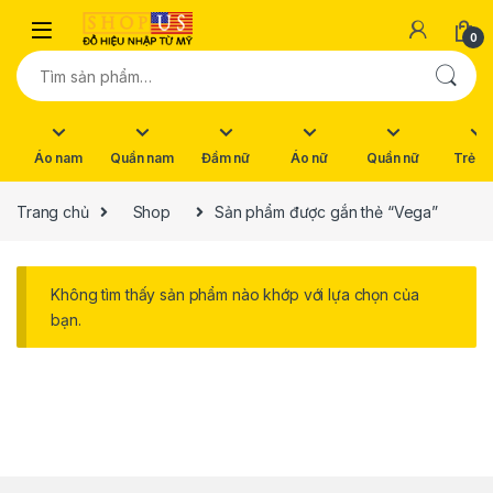
Skip to navigation
Skip to content
0
Tìm kiếm:
Áo nam
Quần nam
Đầm nữ
Áo nữ
Quần nữ
Trẻ e
Trang chủ
Shop
Sản phẩm được gắn thẻ “Vega”
Không tìm thấy sản phẩm nào khớp với lựa chọn của
bạn.